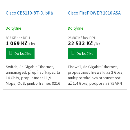
Cisco CBS110-8T-D, bílá
Cisco FirePOWER 1010 ASA
Do týdne
Do týdne
883 Kč bez DPH
26 887 Kč bez DPH
1 069 Kč
32 533 Kč
/ ks
/ ks
Do košíku
Do košíku
Switch, 8× Gigabit Ethernet,
Firewall, 8× Gigabit Ethernet,
unmanaged, přepínací kapacita
propustnost firewallu až 2 Gb/s,
16 Gb/s, propustnost 11,9
multiprotokolová propustnost
Mpps, QoS, jumbo frames 9216
až 1,4 Gb/s, podpora až 75 VPN
B, detekce smyček, fanless
připojení, PoE+ s rozpočtem až
provoz, plug-and-play,
60 W, 200GB SSD,...
kompaktní...