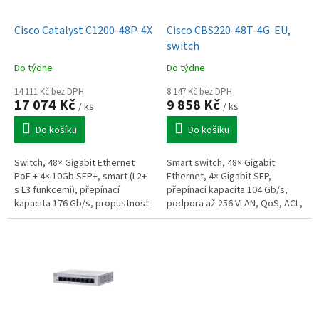
u
o
k
d
t
Cisco Catalyst C1200-48P-4X
Cisco CBS220-48T-4G-EU,
u
ů
switch
k
Do týdne
Do týdne
t
ů
14 111 Kč bez DPH
8 147 Kč bez DPH
17 074 Kč
9 858 Kč
/ ks
/ ks
Do košíku
Do košíku
Switch, 48× Gigabit Ethernet
Smart switch, 48× Gigabit
PoE + 4× 10Gb SFP+, smart (L2+
Ethernet, 4× Gigabit SFP,
s L3 funkcemi), přepínací
přepínací kapacita 104 Gb/s,
kapacita 176 Gb/s, propustnost
podpora až 256 VLAN, QoS, ACL,
130,94 Mpps, PoE napájení, VLAN
ochrana proti DoS útokům, Link
(až 255), QoS, LACP,...
Aggregation, montáž do racku,
440...