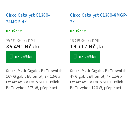
Cisco Catalyst C1300-
Cisco Catalyst C1300-8MGP-
24MGP-4X
2X
Do týdne
Do týdne
29 331 Kč bez DPH
16 295 Kč bez DPH
35 491 Kč
19 717 Kč
/ ks
/ ks
Do košíku
Do košíku
Smart Multi-Gigabit PoE+ switch,
Smart Multi-Gigabit PoE+ switch,
16× Gigabit Ethernet, 8× 2,5Gb
4× Gigabit Ethernet, 4× 2,5Gb
Ethernet, 4× 10Gb SFP+ uplink,
Ethernet, 2× 10Gb SFP+ uplink,
PoE+ výkon 375 W, přepínací
PoE+ výkon 120 W, přepínací
kapacita 152 Gb/s, podpora až
kapacita 56 Gb/s, podpora až
4093 VLAN, IPv4/IPv6...
4093 VLAN, IPv4/IPv6...