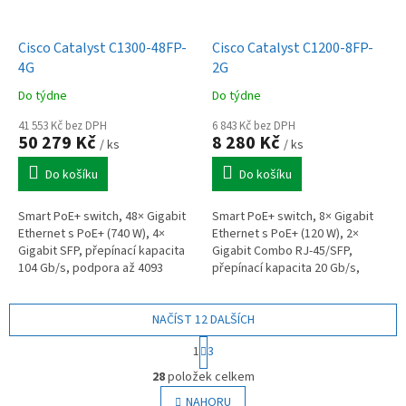
Cisco Catalyst C1300-48FP-
Cisco Catalyst C1200-8FP-
4G
2G
Do týdne
Do týdne
41 553 Kč bez DPH
6 843 Kč bez DPH
50 279 Kč
8 280 Kč
/ ks
/ ks
Do košíku
Do košíku
Smart PoE+ switch, 48× Gigabit
Smart PoE+ switch, 8× Gigabit
Ethernet s PoE+ (740 W), 4×
Ethernet s PoE+ (120 W), 2×
Gigabit SFP, přepínací kapacita
Gigabit Combo RJ-45/SFP,
104 Gb/s, podpora až 4093
přepínací kapacita 20 Gb/s,
VLAN, IPv4/IPv6 routing, QoS,
podpora až 255 VLAN, IPv4/IPv6
ACL, 802.1X, montáž do racku,...
statické směrování, QoS, ACL,...
NAČÍST 12 DALŠÍCH
S
1
3
t
O
r
28
položek celkem
v
á
l
NAHORU
n