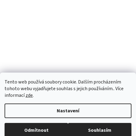
Tento web používá soubory cookie. Dalším procházením
tohoto webu vyjadřujete souhlas s jejich používáním.. Více
informací
zde
.
Vytvořil Shoptet
Nastavení
Copyright 2026
vypocetnitechnika.eu
. Všechna práva vyhrazena.
Odmítnout
Souhlasím
Upravit nastavení cookies