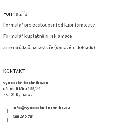
Formuláře
Formulář pro odstoupení od kupní smlouvy
Formulář k uplatnění reklamace
Změna údajů na faktuře (daňovém dokladu)
KONTAKT
vypocetnitechnika.eu
náměstí Míru 199/24
795 01 Rýmařov
info@vypocetnitechnika.eu
608 462 781