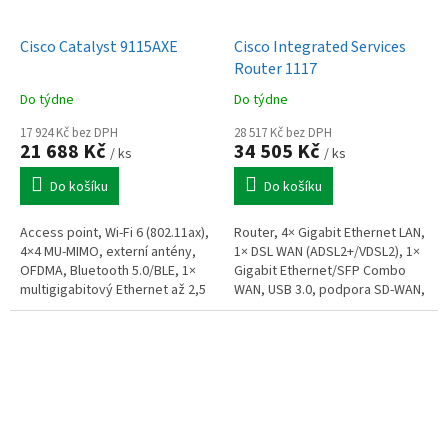
Cisco Catalyst 9115AXE
Cisco Integrated Services
Router 1117
Do týdne
Do týdne
17 924 Kč bez DPH
28 517 Kč bez DPH
21 688 Kč
34 505 Kč
/ ks
/ ks
Do košíku
Do košíku
Access point, Wi-Fi 6 (802.11ax),
Router, 4× Gigabit Ethernet LAN,
4×4 MU-MIMO, externí antény,
1× DSL WAN (ADSL2+/VDSL2), 1×
OFDMA, Bluetooth 5.0/BLE, 1×
Gigabit Ethernet/SFP Combo
multigigabitový Ethernet až 2,5
WAN, USB 3.0, podpora SD-WAN,
Gb/s, WPA3, podpora PoE,
IPv4/IPv6 routingu, VPN,
vhodný pro prostředí s...
firewallu, WAN failover a load...