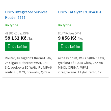
Cisco Integrated Services
Cisco Catalyst C9105AXI-E
Router 1111
Do týdne
Do týdne
48 886 Kč bez DPH
8 147 Kč bez DPH
59 152 Kč
9 858 Kč
/ ks
/ ks
Do košíku
Do košíku
Router, 4× Gigabit Ethernet LAN,
Access point, Wi-Fi 6 (802.11ax),
2× Gigabit Ethernet WAN, USB
rychlost až 1,488 Gb/s, 2×2 MU-
3.0, podpora SD-WAN, IPv4/IPv6
MIMO, OFDMA, WPA3,
routingu, VPN, firewallu, QoS a
integrované BLE/IoT rádio, 1×
WAN failover, bezventilátorové
Gigabit Ethernet s PoE/PoE+,
provedení, 323 × 230...
integrované antény, 150 × 150 ×
30 mm