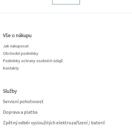
á
k
o
d
v
Z
a
á
c
á
n
í
p
í
p
a
Vše o nákupu
r
t
v
Jak nakupovat
í
k
Obchodní podmínky
y
v
Podmínky ochrany osobních údajů
ý
Kontakty
p
i
s
u
Služby
Servisní pohotovost
Doprava a platba
Zpětný odběr vysloužilých elektrozařízení / baterií