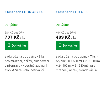
Classbach FHDM 4021 G
Classbach FHD 4008
Do týdne
Do týdne
584 Kč bez DPH
404 Kč bez DPH
707 Kč
489 Kč
/ ks
/ ks
Do košíku
Do košíku
sada dóz na potraviny • 3 ks •
sada dóz na potraviny • 7 ks •
pro mrazení, ohřev, skladování
objem: 1× 2 600 ml + 2× 1 000 ml
a přepravu • 4cestné zapínání
+ 2× 400 ml + 2× 240 ml • pro
Click & Safe • dlouhotrvající
mrazení, ohřev, skladování a
svěžest, aroma • teplotní
přepravu • 4cestné zapínání
odolnost od –40 do +110...
Click & Safe •...