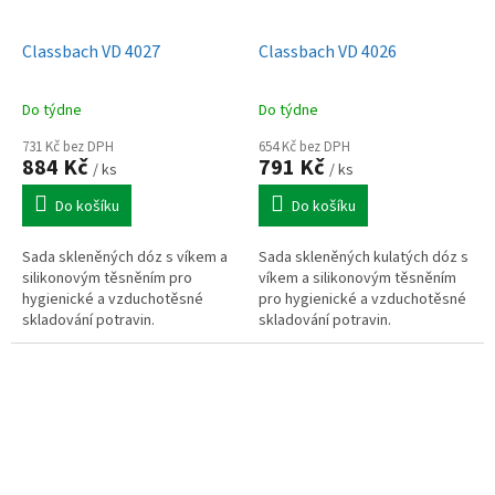
Classbach VD 4027
Classbach VD 4026
Do týdne
Do týdne
731 Kč bez DPH
654 Kč bez DPH
884 Kč
791 Kč
/ ks
/ ks
Do košíku
Do košíku
Sada skleněných dóz s víkem a
Sada skleněných kulatých dóz s
silikonovým těsněním pro
víkem a silikonovým těsněním
hygienické a vzduchotěsné
pro hygienické a vzduchotěsné
skladování potravin.
skladování potravin.