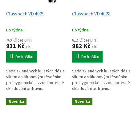
Classbach VD 4029
Classbach VD 4028
Do týdne
Do týdne
769 Kč bez DPH
812 Kč bez DPH
931 Kč
982 Kč
/ ks
/ ks
Do košíku
Do košíku
Sada skleněných kulatých dóz s
Sada skleněných kulatých dóz s
víkem a silikonovým těsněním
víkem a silikonovým těsněním
pro hygienické a vzduchotěsné
pro hygienické a vzduchotěsné
skladování potravin.
skladování potravin.
Novinka
Novinka