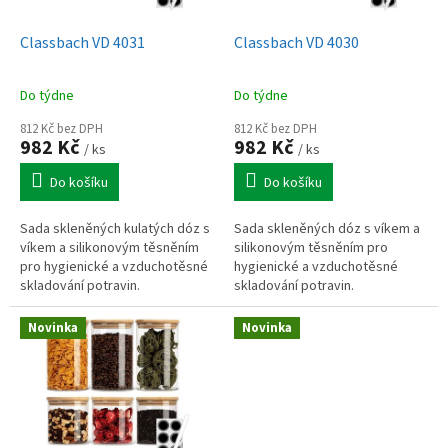
u
o
k
d
t
Classbach VD 4031
Classbach VD 4030
u
ů
k
Do týdne
Do týdne
t
ů
812 Kč bez DPH
812 Kč bez DPH
982 Kč
982 Kč
/ ks
/ ks
Do košíku
Do košíku
Sada skleněných kulatých dóz s
Sada skleněných dóz s víkem a
víkem a silikonovým těsněním
silikonovým těsněním pro
pro hygienické a vzduchotěsné
hygienické a vzduchotěsné
skladování potravin.
skladování potravin.
Novinka
Novinka