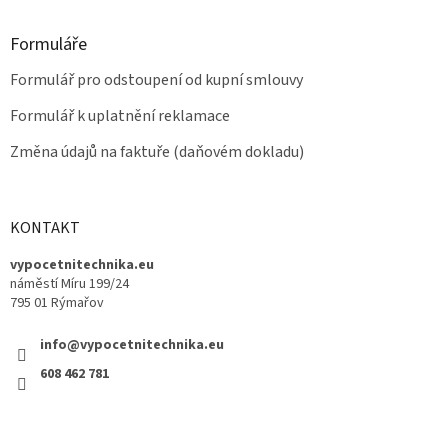
Formuláře
Formulář pro odstoupení od kupní smlouvy
Formulář k uplatnění reklamace
Změna údajů na faktuře (daňovém dokladu)
KONTAKT
vypocetnitechnika.eu
náměstí Míru 199/24
795 01 Rýmařov
info@vypocetnitechnika.eu
608 462 781