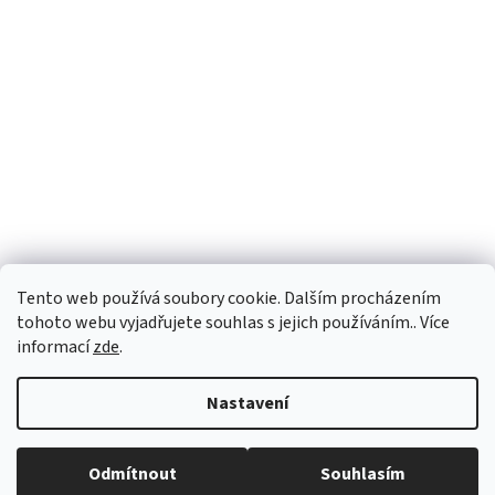
Tento web používá soubory cookie. Dalším procházením
tohoto webu vyjadřujete souhlas s jejich používáním.. Více
informací
zde
.
Vytvořil Shoptet
Nastavení
Copyright 2026
vypocetnitechnika.eu
. Všechna práva vyhrazena.
Odmítnout
Souhlasím
Upravit nastavení cookies