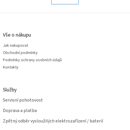
á
k
o
d
v
Z
a
á
c
á
n
í
p
í
p
a
Vše o nákupu
r
t
v
Jak nakupovat
í
k
Obchodní podmínky
y
v
Podmínky ochrany osobních údajů
ý
Kontakty
p
i
s
u
Služby
Servisní pohotovost
Doprava a platba
Zpětný odběr vysloužilých elektrozařízení / baterií