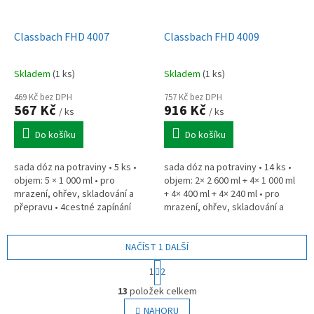
Classbach FHD 4007
Classbach FHD 4009
Skladem
(1 ks)
Skladem
(1 ks)
469 Kč bez DPH
757 Kč bez DPH
567 Kč
916 Kč
/ ks
/ ks
Do košíku
Do košíku
sada dóz na potraviny • 5 ks •
sada dóz na potraviny • 14 ks •
objem: 5 × 1 000 ml • pro
objem: 2× 2 600 ml + 4× 1 000 ml
mrazení, ohřev, skladování a
+ 4× 400 ml + 4× 240 ml • pro
přepravu • 4cestné zapínání
mrazení, ohřev, skladování a
Click & Safe • dlouhotrvající
přepravu • 4cestné zapínání
svěžest, aroma • teplotní...
Click & Safe •...
NAČÍST 1 DALŠÍ
S
1
2
t
O
r
13
položek celkem
v
á
l
NAHORU
n