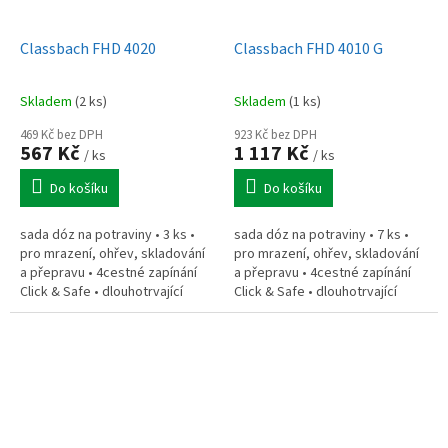
Classbach FHD 4020
Classbach FHD 4010 G
Skladem
(2 ks)
Skladem
(1 ks)
469 Kč bez DPH
923 Kč bez DPH
567 Kč
1 117 Kč
/ ks
/ ks
Do košíku
Do košíku
sada dóz na potraviny • 3 ks •
sada dóz na potraviny • 7 ks •
pro mrazení, ohřev, skladování
pro mrazení, ohřev, skladování
a přepravu • 4cestné zapínání
a přepravu • 4cestné zapínání
Click & Safe • dlouhotrvající
Click & Safe • dlouhotrvající
svěžest, aroma • teplotní
svěžest, aroma • teplotní
odolnost od –40 do +110...
odolnost od –40 do +110...