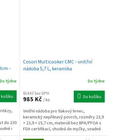
Cosori Multicooker CMC - vnitřní
0cm -
nádoba 5,7 L, keramika
Do týdne
Do týdne
814 Kč bez DPH
 košíku
Do košíku
985 Kč
/ ks
ritézy,
Vnitřní nádoba pro tlakový hrnec,
keramický nepřilnavý povrch, rozměry 23,9
st do 230
× 23,9 × 15,7 cm, materiál bez BPA/PFOA s
hodné i
FDA certifikací, vhodná do myčky, snadné
čištění.