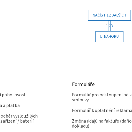
í a manipulace.
až 24 h, Wi-Fi...
NAČÍST 12 DALŠÍCH
S
1
3
t
O
r
v
NAHORU
á
l
n
á
k
d
o
a
v
c
á
í
n
p
í
r
Formuláře
v
k
ní pohotovost
Formulář pro odstoupení od k
y
smlouvy
v
a a platba
ý
Formulář k uplatnění reklam
p
odběr vysloužilých
i
zařízení / baterií
Změna údajů na faktuře (daň
s
dokladu)
u