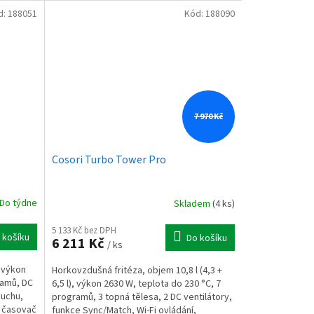
d:
188051
Kód:
188090
7 970 Kč
Cosori Turbo Tower Pro
Do týdne
Skladem
(4 ks)
5 133 Kč bez DPH
 košíku
Do košíku
6 211 Kč
/ ks
, výkon
Horkovzdušná fritéza, objem 10,8 l (4,3 +
ramů, DC
6,5 l), výkon 2630 W, teplota do 230 °C, 7
duchu,
programů, 3 topná tělesa, 2 DC ventilátory,
 časovač
funkce Sync/Match, Wi-Fi ovládání,