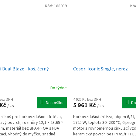
Kód:
188039
Kó
 Dual Blaze - koš, černý
Cosori Iconic Single, nerez
Do týdne
 bez DPH
4 926 Kč bez DPH
Do košíku
Do
 Kč
5 961 Kč
/ ks
/ ks
ní koš pro horkovzdušnou fritézu,
Horkovzdušná fritéza, objem 6,2 l
navý povrch, rozměry 12,1 × 23,65 ×
1725 W, teplota 30–230 °C, 6 prog
cm, materiál bez BPA/PFOA s FDA
motor s rovnoměrnou cirkulací vz
ikací, vhodný do myčky, snadné
keramický povrch bez PFAS/PTFE,