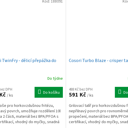
Kód:
188091
Kó
i TwinFry - dělicí přepážka do
Cosori Turbo Blaze - crisper ta
Do týdne
 bez DPH
488 Kč bez DPH
Do košíku
Do
 Kč
591 Kč
/ ks
/ ks
koše pro horkovzdušnou fritézu,
Grilovací talíř pro horkovzdušnou f
navý povrch, umožňuje rozdělení 10l
nepřilnavý povrch pro rovnoměrn
a 2 části, materiál bez BPA/PFOA s
propečení, materiál bez BPA/PFOA
rtifikací, vhodný do myčky, snadná
certifikací, vhodný do myčky, sna
.
údržba, určeno pro model...