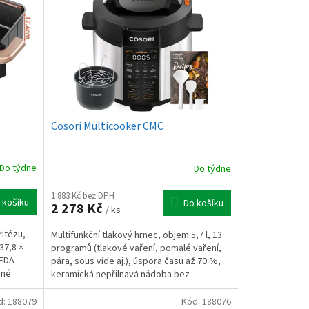
Cosori Multicooker CMC
Do týdne
Do týdne
1 883 Kč bez DPH
 košíku
Do košíku
2 278 Kč
/ ks
itézu,
Multifunkční tlakový hrnec, objem 5,7 l, 13
37,8 ×
programů (tlakové vaření, pomalé vaření,
 FDA
pára, sous vide aj.), úspora času až 70 %,
dné
keramická nepřilnavá nádoba bez
BPA/PTFE/PFOA,...
d:
188079
Kód:
188076