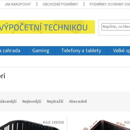
JAK NAKUPOVAT
OBCHODNÍ PODMÍNKY
PODMÍNKY OCHRANY OS
 a zahrada
Gaming
Telefony a tablety
Velké s
ri
dávanější
Nejlevnější
Nejdražší
Abecedně
Kód:
188036
Kó