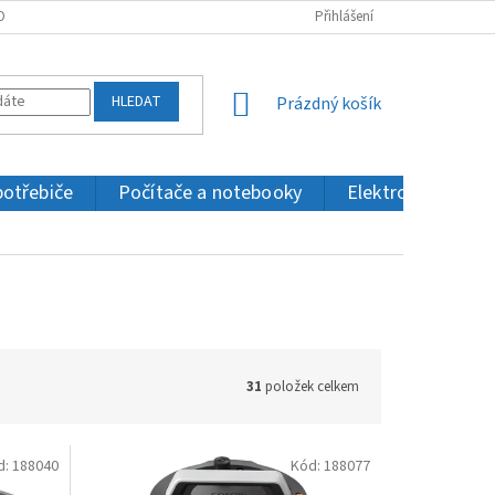
OBNÍCH ÚDAJŮ
KONTAKTY
Přihlášení
HLEDAT
NÁKUPNÍ
Prázdný košík
KOŠÍK
potřebiče
Počítače a notebooky
Elektronika a IT
31
položek celkem
d:
188040
Kód:
188077