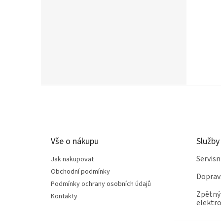
čištěn
Z
á
p
a
t
Vše o nákupu
Služby
í
Servis
Jak nakupovat
Obchodní podmínky
Doprav
Podmínky ochrany osobních údajů
Zpětný 
Kontakty
elektro