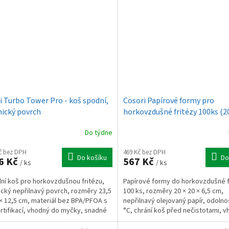
i Turbo Tower Pro - koš spodní,
Cosori Papírové formy pro
ický povrch
horkovzdušné fritézy 100ks (2
4.5-6l)
Do týdne
Kč bez DPH
469 Kč bez DPH
Do košíku
Do
6 Kč
567 Kč
/ ks
/ ks
ní koš pro horkovzdušnou fritézu,
Papírové formy do horkovzdušné f
cký nepřilnavý povrch, rozměry 23,5
100 ks, rozměry 20 × 20 × 6,5 cm,
 × 12,5 cm, materiál bez BPA/PFOA s
nepřilnavý olejovaný papír, odolno
rtifikací, vhodný do myčky, snadné
°C, chrání koš před nečistotami, v
a...
do trouby a...