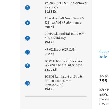
stojan STABILUS 2.0 na vystavení
kola, šedý
1 117 Kč
Schwalbe plášť Smart Sam 47-
622 new Addix Performance
400 Kč
SIGMA cyklopočítač BC 10.0 WL
ATS, bezdrátový
754 Kč
HP 651 Black (C2P10AE)
Cosor
512 Kč
koše
BOSCH Elektrická přímočará
pila GSA 12-30 (0.601.6C7.000)
3 520 Kč
325 Kč
BOSCH Standardní držák bitů
393
PRO Impact, 60 mm
(2.608.522.321)
154 Kč
Dělič 
nepřil
koše n
FDA ce
údržba