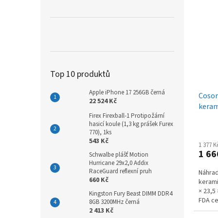
Top 10 produktů
Apple iPhone 17 256GB černá
Cosor
22 524 Kč
keram
Firex Firexball-1 Protipožární
hasicí koule (1,3 kg prášek Furex
770), 1ks
543 Kč
1 377 
1 66
Schwalbe plášť Motion
Hurricane 29x2,0 Addix
RaceGuard reflexní pruh
Náhrad
660 Kč
kerami
× 23,5
Kingston Fury Beast DIMM DDR4
FDA ce
8GB 3200MHz černá
čištění 
2 413 Kč