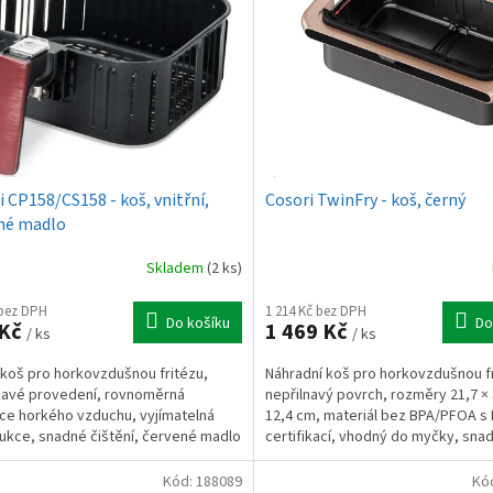
i CP158/CS158 - koš, vnitřní,
Cosori TwinFry - koš, černý
né madlo
Skladem
(2 ks)
 bez DPH
1 214 Kč bez DPH
Do košíku
Do
 Kč
1 469 Kč
/ ks
/ ks
í koš pro horkovzdušnou fritézu,
Náhradní koš pro horkovzdušnou fr
navé provedení, rovnoměrná
nepřilnavý povrch, rozměry 21,7 × 
ace horkého vzduchu, vyjímatelná
12,4 cm, materiál bez BPA/PFOA s
ukce, snadné čištění, červené madlo
certifikací, vhodný do myčky, sna
zpečnou...
čištění a manipulace.
Kód:
188089
Kó