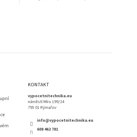
keramické...
KONTAKT
vypocetnitechnika.eu
upní
náměstí Míru 199/24
795 01 Rýmařov
ace
info@vypocetnitechnika.eu
ovém
608 462 781