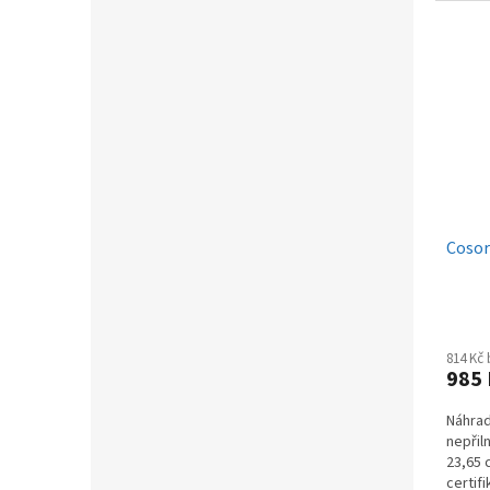
Cosori
814 Kč
985
Náhrad
nepřil
23,65 
certif