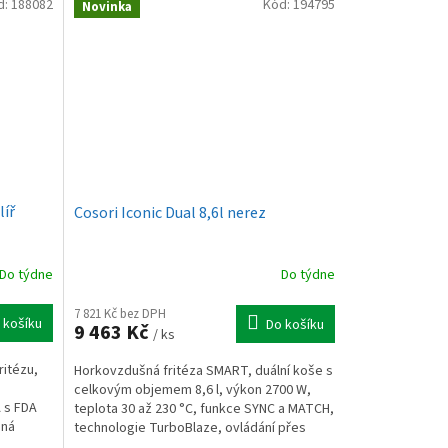
d:
188082
Kód:
194795
Novinka
líř
Cosori Iconic Dual 8,6l nerez
Do týdne
Do týdne
7 821 Kč bez DPH
 košíku
Do košíku
9 463 Kč
/ ks
ritézu,
Horkovzdušná fritéza SMART, duální koše s
é
celkovým objemem 8,6 l, výkon 2700 W,
 s FDA
teplota 30 až 230 °C, funkce SYNC a MATCH,
dná
technologie TurboBlaze, ovládání přes
mobilní...