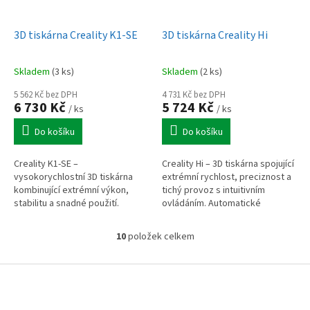
3D tiskárna Creality K1-SE
3D tiskárna Creality Hi
Skladem
(3 ks)
Skladem
(2 ks)
5 562 Kč bez DPH
4 731 Kč bez DPH
6 730 Kč
5 724 Kč
/ ks
/ ks
Do košíku
Do košíku
Creality K1-SE –
Creality Hi – 3D tiskárna spojující
vysokorychlostní 3D tiskárna
extrémní rychlost, preciznost a
kombinující extrémní výkon,
tichý provoz s intuitivním
stabilitu a snadné použití.
ovládáním. Automatické
Rychlost až 600 mm/s, zrychlení
vyrovnávání s tlakovým
20 000 mm/s2, přímý duální
senzorem, přímý extrudér,
10
položek celkem
O
extrudér,...
aktivní...
v
l
Z
á
á
d
p
a