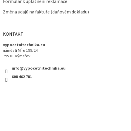
Formulář k uplatnění reklamace
Změna údajů na faktuře (daňovém dokladu)
KONTAKT
vypocetnitechnika.eu
náměstí Míru 199/24
795 01 Rýmařov
info@vypocetnitechnika.eu
608 462 781