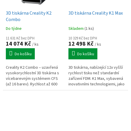
3D tiskárna Creality K2
3D tiskárna Creality K1 Max
Combo
Do týdne
Skladem
(1 ks)
11 631 Kč bez DPH
10 329 Kč bez DPH
14 074 Kč
12 498 Kč
/ ks
/ ks
Do košíku
Do košíku
Creality K2 Combo – uzavřená
3D tiskárna, nabízející 12x vyšší
vysokorychlostní 3D tiskárna s
rychlost tisku než standardní
vícebarevným systémem CFS
zařízení FDM. K1 Max, vybavená
(až 16 barev). Rychlost až 600
inovativními technologiemi, jako
mm/s, zrychlení 20 000 mm/s2,
je lehká tisková hlava Core XY,
automatické vyrovnávání, AI...
inteligentní...