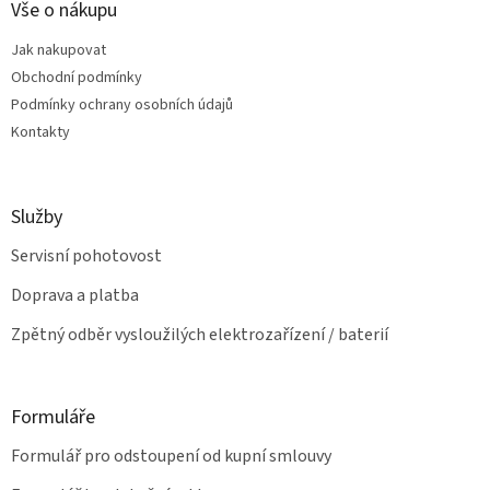
a
Vše o nákupu
c
t
í
Jak nakupovat
í
p
Obchodní podmínky
r
v
Podmínky ochrany osobních údajů
k
Kontakty
y
v
ý
p
Služby
i
s
Servisní pohotovost
u
Doprava a platba
Zpětný odběr vysloužilých elektrozařízení / baterií
Formuláře
Formulář pro odstoupení od kupní smlouvy