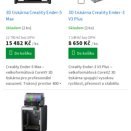
u
o
k
d
t
3D tiskárna Creality Ender-5
3D tiskárna Creality Ender-3
u
ů
Max
V3 Plus
k
Skladem
(2 ks)
Skladem
(2 ks)
t
ů
12 795 Kč bez DPH
7 149 Kč bez DPH
15 482 Kč
8 650 Kč
/ ks
/ ks
Do košíku
Do košíku
Creality Ender-5 Max –
Creality Ender-3 V3 Plus –
velkoformátová CoreXY 3D
velkoformátová CoreXZ 3D
tiskárna pro profesionální
tiskárna spojující vysokou
nasazení. Tiskový prostor 400 ×
rychlost, přesnost a stabilitu.
400 × 400 mm, rychlost až 700
Tiskový prostor 300 × 300 × 330
mm/s, zrychlení 20 000 mm/s2,
mm, rychlost až 600 mm/s,...
36bodové...