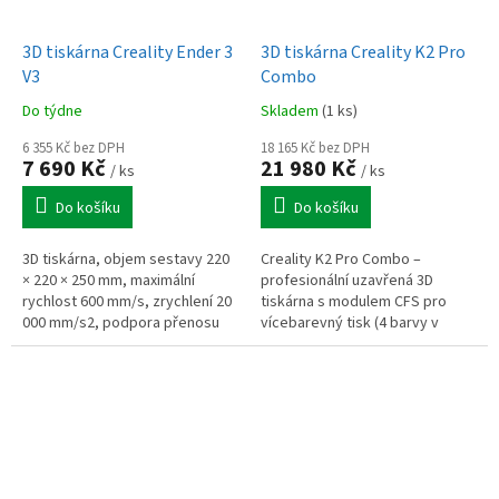
3D tiskárna Creality Ender 3
3D tiskárna Creality K2 Pro
V3
Combo
Do týdne
Skladem
(1 ks)
6 355 Kč bez DPH
18 165 Kč bez DPH
7 690 Kč
21 980 Kč
/ ks
/ ks
Do košíku
Do košíku
3D tiskárna, objem sestavy 220
Creality K2 Pro Combo –
× 220 × 250 mm, maximální
profesionální uzavřená 3D
rychlost 600 mm/s, zrychlení 20
tiskárna s modulem CFS pro
000 mm/s2, podpora přenosu
vícebarevný tisk (4 barvy v
dat pomocí USB, WLAN a Creality
balení, až 16 po rozšíření).
Cloud, automatické...
Rychlost až 600 mm/s, zrychlení
20 000...