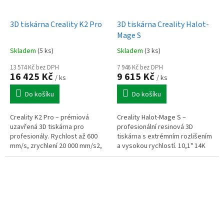
3D tiskárna Creality K2 Pro
3D tiskárna Creality Halot-
Mage S
Skladem
(5 ks)
Skladem
(3 ks)
13 574 Kč bez DPH
7 946 Kč bez DPH
16 425 Kč
9 615 Kč
/ ks
/ ks
Do košíku
Do košíku
Creality K2 Pro – prémiová
Creality Halot-Mage S –
uzavřená 3D tiskárna pro
profesionální resinová 3D
profesionály. Rychlost až 600
tiskárna s extrémním rozlišením
mm/s, zrychlení 20 000 mm/s2,
a vysokou rychlostí. 10,1" 14K
aktivně vyhřívaná komora 60 °C,
mono LCD (13320 × 5120 px), XY
pracovní prostor 300 × 300 ×
rozlišení 16,8 × 24,8 µm,...
300...