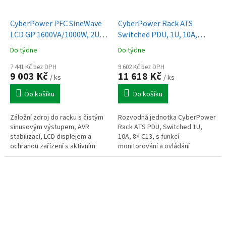
CyberPower PFC SineWave
CyberPower Rack ATS
LCD GP 1600VA/1000W, 2U,
Switched PDU, 1U, 10A,
Rack
(12)C13, IEC-320 C14
Do týdne
Do týdne
7 441 Kč bez DPH
9 602 Kč bez DPH
9 003 Kč
11 618 Kč
/ ks
/ ks
Do košíku
Do košíku
Záložní zdroj do racku s čistým
Rozvodná jednotka CyberPower
sinusovým výstupem, AVR
Rack ATS PDU, Switched 1U,
stabilizací, LCD displejem a
10A, 8× C13, s funkcí
ochranou zařízení s aktivním
monitorování a ovládání
PFC.
jednotlivých zásuvek pro
efektivní správu napájení.