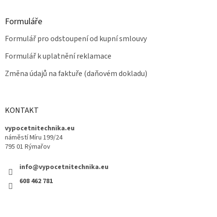
Formuláře
Formulář pro odstoupení od kupní smlouvy
Formulář k uplatnění reklamace
Změna údajů na faktuře (daňovém dokladu)
KONTAKT
vypocetnitechnika.eu
náměstí Míru 199/24
795 01 Rýmařov
info@vypocetnitechnika.eu
608 462 781