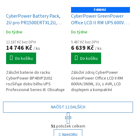
7 490 Kč
CyberPower Battery Pack,
CyberPower GreenPower
2U pro PR1500ERTXL2U,
Office LCD II RM UPS 600VA /
PR2200ERTXL2U,
360W, 1U
Do týdne
Do týdne
PR3000ERTXL2U
12 187 Kč bez DPH
5 487 Kč bez DPH
14 746 Kč
6 639 Kč
/ ks
/ ks
Do košíku
Do košíku
Záložní baterie do racku
Záložní zdroj CyberPower
CyberPower BP48VP2U02
GreenPower Office LCD II RM
rozšiřuje dobu běhu UPS
600VA/360W, 1U, s AVR, LCD
Professional Series III. Obsahuje
displejem a kompaktní
8× 12V/9Ah baterie, vestavěnou
konstrukcí pro rack montáž,
nabíječku a hot-swap výměnu.
ideální pro kancelářské
NAČÍST 12 DALŠÍCH
systémy.
S
1
5
t
O
r
51
položek celkem
v
á
l
NAHORU
n