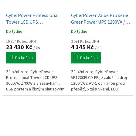
CyberPower Professional
CyberPower Value Pro serie
Tower LCD UPS
GreenPower UPS 1200VA /
3000VA/2700W
720W, české zásuvky
Do týdne
Do týdne
19 364 Kč bez DPH
3 591 Kč bez DPH
23 430 Kč
4 345 Kč
/ ks
/ ks
Do košíku
Do košíku
Záložní zdroj CyberPower
Záložní zdroj CyberPower
Professional Tower LCD UPS
VP1200ELCD-FR je záložní zdroj
3000VA/2700W s 8 zásuvkami,
1200 VA s AVR, ochranou proti
USB portem a čistým sinusovým
přepětí, 5 zásuvkami, LCD
výstupem pro ochranu citlivých
displejem a softwarem
zařízení.
PowerPanel pro správu
napájení.