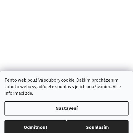
Tento web používá soubory cookie. Dalším procházením
tohoto webu vyjadřujete souhlas s jejich používáním.. Více
informací
zde
.
Vytvořil Shoptet
Nastavení
Copyright 2026
vypocetnitechnika.eu
. Všechna práva vyhrazena.
Odmítnout
Souhlasím
Upravit nastavení cookies