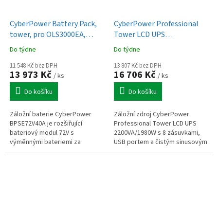
CyberPower Battery Pack,
CyberPower Professional
tower, pro OLS3000EA,
Tower LCD UPS
OLS3000EA-DE
2200VA/1980W
Do týdne
Do týdne
11 548 Kč bez DPH
13 807 Kč bez DPH
13 973 Kč
16 706 Kč
/ ks
/ ks
Do košíku
Do košíku
Záložní baterie CyberPower
Záložní zdroj CyberPower
BPSE72V40A je rozšiřující
Professional Tower LCD UPS
bateriový modul 72V s
2200VA/1980W s 8 zásuvkami,
výměnnými bateriemi za
USB portem a čistým sinusovým
provozu, vhodný pro
výstupem pro ochranu citlivých
prodloužení zálohy UPS v
zařízení.
kritických systémech.