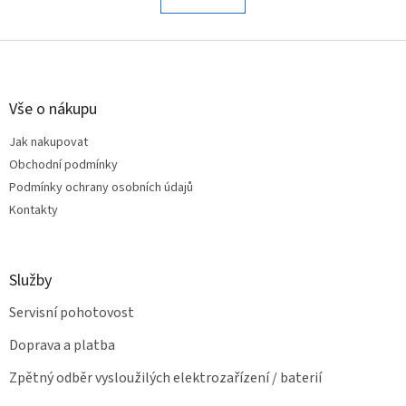
á
k
o
d
v
Z
a
á
c
á
n
í
p
í
p
a
Vše o nákupu
r
t
v
Jak nakupovat
í
k
Obchodní podmínky
y
v
Podmínky ochrany osobních údajů
ý
Kontakty
p
i
s
u
Služby
Servisní pohotovost
Doprava a platba
Zpětný odběr vysloužilých elektrozařízení / baterií