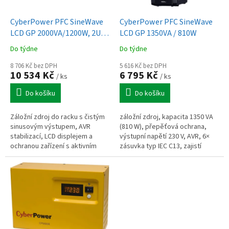
u
o
k
d
t
CyberPower PFC SineWave
CyberPower PFC SineWave
u
ů
LCD GP 2000VA/1200W, 2U,
LCD GP 1350VA / 810W
k
Rack
Do týdne
Do týdne
t
ů
8 706 Kč bez DPH
5 616 Kč bez DPH
10 534 Kč
6 795 Kč
/ ks
/ ks
Do košíku
Do košíku
Záložní zdroj do racku s čistým
záložní zdroj, kapacita 1350 VA
sinusovým výstupem, AVR
(810 W), přepěťová ochrana,
stabilizací, LCD displejem a
výstupní napětí 230 V, AVR, 6×
ochranou zařízení s aktivním
zásuvka typ IEC C13, zajistí
PFC.
napájení při výpadku el. proudu,
USB port, ochrana...