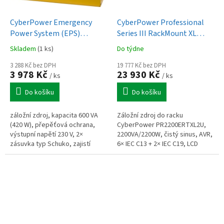
CyberPower Emergency
CyberPower Professional
Power System (EPS)
Series III RackMount XL
600VA/420W
2200VA/2200W, 2U
Skladem
(1 ks)
Do týdne
3 288 Kč bez DPH
19 777 Kč bez DPH
3 978 Kč
23 930 Kč
/ ks
/ ks
Do košíku
Do košíku
záložní zdroj, kapacita 600 VA
Záložní zdroj do racku
(420 W), přepěťová ochrana,
CyberPower PR2200ERTXL2U,
výstupní napětí 230 V, 2×
2200VA/2200W, čistý sinus, AVR,
zásuvka typ Schuko, zajistí
6× IEC C13 + 2× IEC C19, LCD
napájení při výpadku el. proudu
panel, podpora SNMP, 2U,
výměnné baterie za provozu,
rozšiřitelné o...