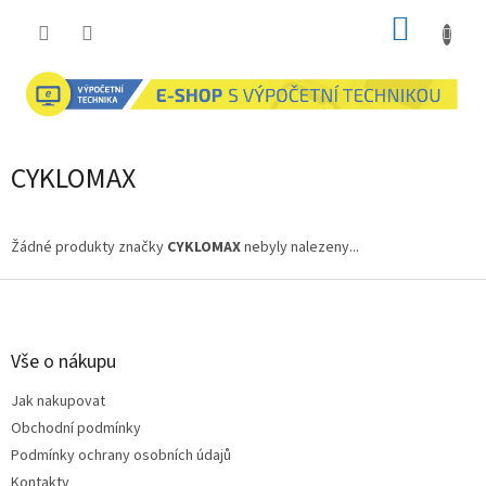
Přejít
NÁKUP
na
obsah
KOŠÍK
CYKLOMAX
Žádné produkty značky
CYKLOMAX
nebyly nalezeny...
Z
á
p
a
Vše o nákupu
t
Jak nakupovat
í
Obchodní podmínky
Podmínky ochrany osobních údajů
Kontakty