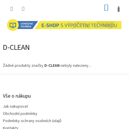
Přejít
NÁKUP
na
obsah
KOŠÍK
D-CLEAN
Žádné produkty značky
D-CLEAN
nebyly nalezeny...
Z
á
p
a
Vše o nákupu
t
Jak nakupovat
í
Obchodní podmínky
Podmínky ochrany osobních údajů
Kontakty