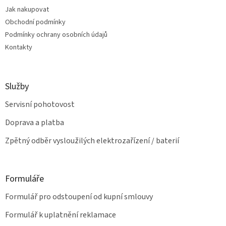
t
í
Jak nakupovat
í
p
Obchodní podmínky
r
v
Podmínky ochrany osobních údajů
k
Kontakty
y
v
ý
p
Služby
i
s
Servisní pohotovost
u
Doprava a platba
Zpětný odběr vysloužilých elektrozařízení / baterií
Formuláře
Formulář pro odstoupení od kupní smlouvy
Formulář k uplatnění reklamace