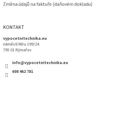
Změna údajů na faktuře (daňovém dokladu)
KONTAKT
vypocetnitechnika.eu
náměstí Míru 199/24
795 01 Rýmařov
info@vypocetnitechnika.eu
608 462 781