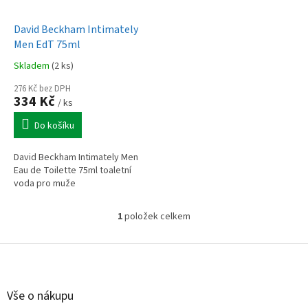
u
o
k
d
t
David Beckham Intimately
u
ů
Men EdT 75ml
k
Skladem
(2 ks)
t
ů
276 Kč bez DPH
334 Kč
/ ks
Do košíku
David Beckham Intimately Men
Eau de Toilette 75ml toaletní
voda pro muže
1
položek celkem
O
v
l
Z
á
á
d
p
a
a
Vše o nákupu
c