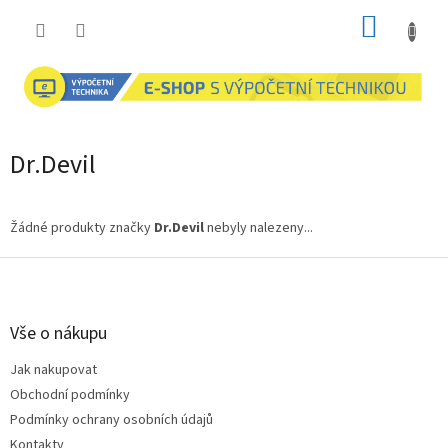
Přejít
NÁKUP
na
obsah
KOŠÍK
Dr.Devil
Žádné produkty značky
Dr.Devil
nebyly nalezeny...
Z
á
p
a
Vše o nákupu
t
Jak nakupovat
í
Obchodní podmínky
Podmínky ochrany osobních údajů
Kontakty