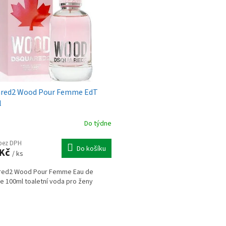
ared2 Wood Pour Femme EdT
l
Do týdne
 bez DPH
Do košíku
 Kč
/ ks
red2 Wood Pour Femme Eau de
te 100ml toaletní voda pro ženy
O
v
l