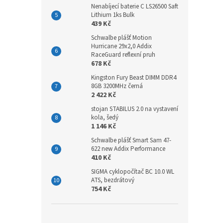
Nenabíjecí baterie C LS26500 Saft
Lithium 1ks Bulk
439 Kč
Schwalbe plášť Motion
Hurricane 29x2,0 Addix
RaceGuard reflexní pruh
678 Kč
Kingston Fury Beast DIMM DDR4
8GB 3200MHz černá
2 422 Kč
stojan STABILUS 2.0 na vystavení
kola, šedý
1 146 Kč
Schwalbe plášť Smart Sam 47-
622 new Addix Performance
410 Kč
SIGMA cyklopočítač BC 10.0 WL
ATS, bezdrátový
754 Kč