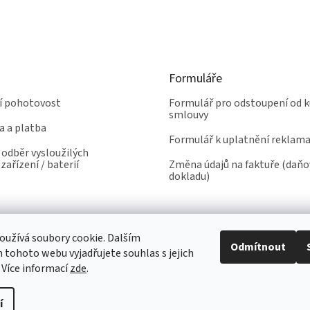
Formuláře
ní pohotovost
Formulář pro odstoupení od k
smlouvy
a a platba
Formulář k uplatnění reklam
odběr vysloužilých
zařízení / baterií
Změna údajů na faktuře (daň
dokladu)
užívá soubory cookie. Dalším
Odmítnout
tohoto webu vyjadřujete souhlas s jejich
 Více informací
zde
.
í
yhrazena.
Upravit nastavení cookies