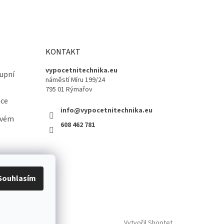
KONTAKT
vypocetnitechnika.eu
upní
náměstí Míru 199/24
795 01 Rýmařov
ace
info@vypocetnitechnika.eu
ovém
608 462 781
Souhlasím
Vytvořil Shoptet