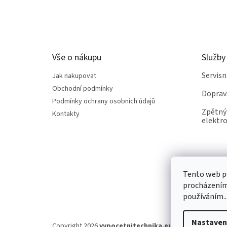
Z
á
p
a
t
Vše o nákupu
Služby
í
Servis
Jak nakupovat
Obchodní podmínky
Doprav
Podmínky ochrany osobních údajů
Zpětný 
Kontakty
elektro
Tento web po
procházením 
používáním..
Nastaven
Copyright 2026
vypocetnitechnika.eu
. Všechna práva v