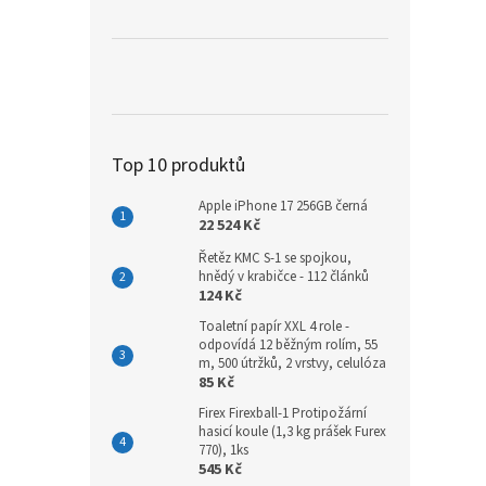
Top 10 produktů
Apple iPhone 17 256GB černá
22 524 Kč
Řetěz KMC S-1 se spojkou,
hnědý v krabičce - 112 článků
124 Kč
Toaletní papír XXL 4 role -
odpovídá 12 běžným rolím, 55
m, 500 útržků, 2 vrstvy, celulóza
85 Kč
Firex Firexball-1 Protipožární
hasicí koule (1,3 kg prášek Furex
770), 1ks
545 Kč