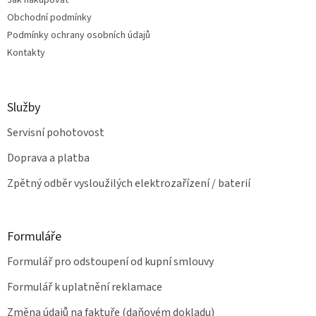
Jak nakupovat
í
p
Obchodní podmínky
r
v
Podmínky ochrany osobních údajů
k
Kontakty
y
v
ý
p
Služby
i
s
Servisní pohotovost
u
Doprava a platba
Zpětný odběr vysloužilých elektrozařízení / baterií
Formuláře
Formulář pro odstoupení od kupní smlouvy
Formulář k uplatnění reklamace
Změna údajů na faktuře (daňovém dokladu)