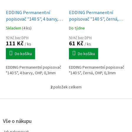
u
o
k
d
t
EDDING Permanentní
EDDING Permanentní
u
ů
popisovač "140 S", 4 barvy,
popisovač "140 S", černá,
k
OHP, 0,3mm
OHP, 0,3mm
Skladem
(4 ks)
Do týdne
t
ů
92 Kč bez DPH
50 Kč bez DPH
111 Kč
61 Kč
/ ks
/ ks
Do košíku
Do košíku
EDDING Permanentní popisovač
EDDING Permanentní popisovač
"140 S", 4 barvy, OHP, 0,3mm
"140 S", černá, OHP, 0,3mm
2
položek celkem
O
v
l
Z
á
á
d
p
a
a
Vše o nákupu
c
t
í