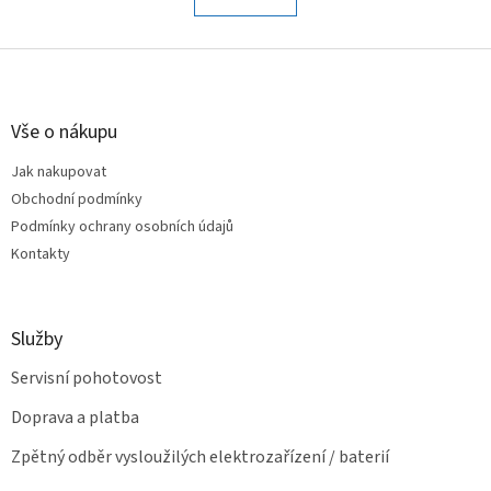
á
k
o
d
v
Z
a
á
c
á
n
í
p
í
p
a
Vše o nákupu
r
t
v
Jak nakupovat
í
k
Obchodní podmínky
y
v
Podmínky ochrany osobních údajů
ý
Kontakty
p
i
s
u
Služby
Servisní pohotovost
Doprava a platba
Zpětný odběr vysloužilých elektrozařízení / baterií