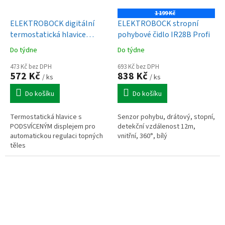
1 199 Kč
ELEKTROBOCK digitální
ELEKTROBOCK stropní
termostatická hlavice
pohybové čidlo IR28B Profi
HD13-L
Do týdne
Do týdne
473 Kč bez DPH
693 Kč bez DPH
572 Kč
838 Kč
/ ks
/ ks
Do košíku
Do košíku
Termostatická hlavice s
Senzor pohybu, drátový, stopní,
PODSVÍCENÝM displejem pro
detekční vzdálenost 12m,
automatickou regulaci topných
vnitřní, 360°, bílý
těles