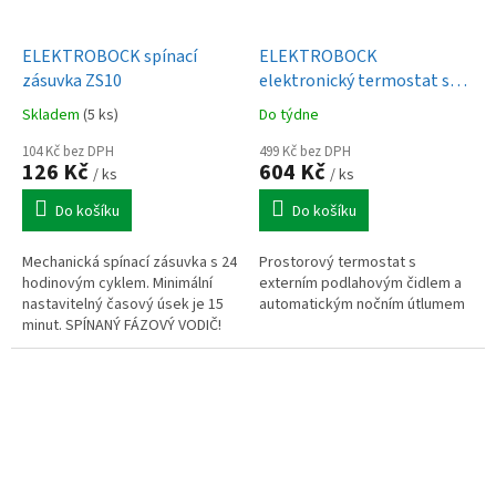
ELEKTROBOCK spínací
ELEKTROBOCK
zásuvka ZS10
elektronický termostat s
externím podlahovým
Skladem
(5 ks)
Do týdne
čidlem PT04-EI
104 Kč bez DPH
499 Kč bez DPH
126 Kč
604 Kč
/ ks
/ ks
Do košíku
Do košíku
Mechanická spínací zásuvka s 24
Prostorový termostat s
hodinovým cyklem. Minimální
externím podlahovým čidlem a
nastavitelný časový úsek je 15
automatickým nočním útlumem
minut. SPÍNANÝ FÁZOVÝ VODIČ!