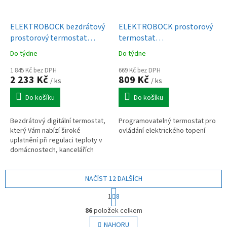
ELEKTROBOCK bezdrátový
ELEKTROBOCK prostorový
prostorový termostat
termostat
digitální BT21
programovatelný PT14-P
Do týdne
Do týdne
1 845 Kč bez DPH
669 Kč bez DPH
2 233 Kč
809 Kč
/ ks
/ ks
Do košíku
Do košíku
Bezdrátový digitální termostat,
Programovatelný termostat pro
který Vám nabízí široké
ovládání elektrického topení
uplatnění při regulaci teploty v
domácnostech, kancelářích
nebo dílnách.
NAČÍST 12 DALŠÍCH
S
1
8
t
O
r
86
položek celkem
v
á
l
NAHORU
n