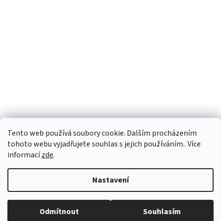
Tento web používá soubory cookie. Dalším procházením
tohoto webu vyjadřujete souhlas s jejich používáním.. Více
informací
zde
.
Vytvořil Shoptet
Nastavení
Copyright 2026
vypocetnitechnika.eu
. Všechna práva vyhrazena.
Odmítnout
Souhlasím
Upravit nastavení cookies