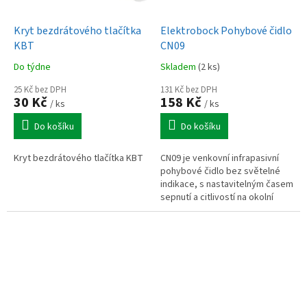
Kryt bezdrátového tlačítka
Elektrobock Pohybové čidlo
KBT
CN09
Do týdne
Skladem
(2 ks)
25 Kč bez DPH
131 Kč bez DPH
30 Kč
158 Kč
/ ks
/ ks
Do košíku
Do košíku
Kryt bezdrátového tlačítka KBT
CN09 je venkovní infrapasivní
pohybové čidlo bez světelné
indikace, s nastavitelným časem
sepnutí a citlivostí na okolní
světlo, určené pro spolehlivé
spínání osvětlení až do 6 A.