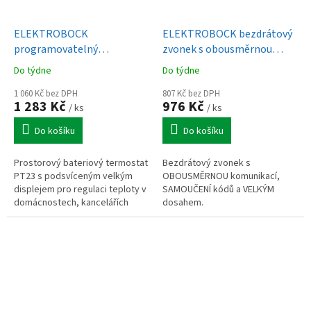
ELEKTROBOCK
ELEKTROBOCK bezdrátový
programovatelný
zvonek s obousměrnou
termostat s dotykovým
komunikací BZ911
Do týdne
Do týdne
ovládáním PT23
1 060 Kč bez DPH
807 Kč bez DPH
1 283 Kč
976 Kč
/ ks
/ ks
Do košíku
Do košíku
Prostorový bateriový termostat
Bezdrátový zvonek s
PT23 s podsvíceným velkým
OBOUSMĚRNOU komunikací,
displejem pro regulaci teploty v
SAMOUČENÍ kódů a VELKÝM
domácnostech, kancelářích
dosahem.
nebo dílnách