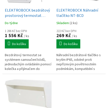
u
o
k
d
t
ELEKTROBOCK bezdrátový
ELEKTROBOCK Náhradní
u
ů
prostorový termostat
tlačítko NT-BCD
k
digitální BT013
Do týdne
Skladem
(2 ks)
t
ů
1 286 Kč bez DPH
222 Kč bez DPH
1 556 Kč
269 Kč
/ ks
/ ks
Do košíku
Do košíku
Bezdrátový termostat se
Náhradní bezdrátové tlačítko s
systémem samoučení kódů,
krytím IP65, odolné proti
jednoduchým ovládáním pomocí
nepříznivým povětrnostním
kolečka a přijímačem do
podmínkám, kompatibilní s
zásuvky.
uvedenými typy zvonků – stačí
nakódovat na stejný kód.