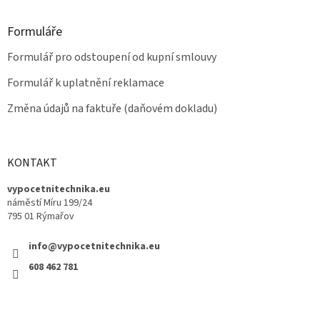
Formuláře
Formulář pro odstoupení od kupní smlouvy
Formulář k uplatnění reklamace
Změna údajů na faktuře (daňovém dokladu)
KONTAKT
vypocetnitechnika.eu
náměstí Míru 199/24
795 01 Rýmařov
info@vypocetnitechnika.eu
608 462 781