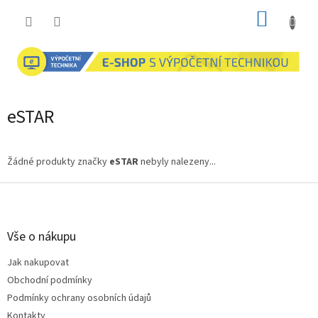
Přejít
NÁKUP
na
obsah
KOŠÍK
eSTAR
Žádné produkty značky
eSTAR
nebyly nalezeny...
Z
á
p
a
Vše o nákupu
t
Jak nakupovat
í
Obchodní podmínky
Podmínky ochrany osobních údajů
Kontakty