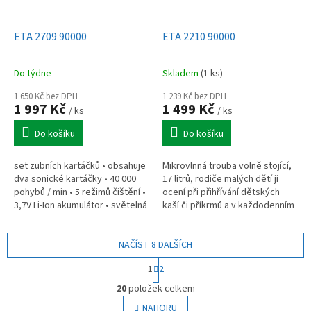
ETA 2709 90000
ETA 2210 90000
Do týdne
Skladem
(1 ks)
1 650 Kč bez DPH
1 239 Kč bez DPH
1 997 Kč
1 499 Kč
/ ks
/ ks
Do košíku
Do košíku
set zubních kartáčků • obsahuje
Mikrovlnná trouba volně stojící,
dva sonické kartáčky • 40 000
17 litrů, rodiče malých dětí ji
pohybů / min • 5 režimů čištění •
ocení při přihřívání dětských
3,7V Li-Ion akumulátor • světelná
kaší či příkrmů a v každodenním
signalizace provozu a nabíjení •
shonu vás zachrání před
časovač •...
studenou večeří.
NAČÍST 8 DALŠÍCH
S
1
2
t
O
r
20
položek celkem
v
á
l
NAHORU
n