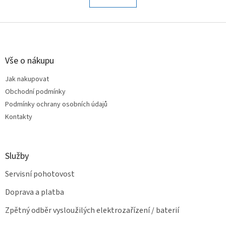
á
k
o
d
v
Z
a
á
c
á
n
í
p
í
p
a
Vše o nákupu
r
t
v
Jak nakupovat
í
k
Obchodní podmínky
y
v
Podmínky ochrany osobních údajů
ý
Kontakty
p
i
s
u
Služby
Servisní pohotovost
Doprava a platba
Zpětný odběr vysloužilých elektrozařízení / baterií