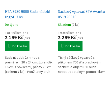
ETA 8930 9000 Sada nádobí
Sáčkový vysavač ETA Avanto
Ingot, 7 ks
0519 90010
Do týdne
Skladem
(2 ks)
1 817 Kč bez DPH
1 900 Kč bez DPH
2 199 Kč
2 299 Kč
/ ks
/ ks
Do košíku
Do košíku
Sada nádobí: 2x hrnec s
Tichý sáčkový vysavač s
průměrem 20 a 24 cm, 1x rendlík
příkonem 700 W a prachovým
16 cm s poklicemi, pánev 26 cm
sáčkem o objemu 3 l bude
(celkem 7 ks) • Použitelný druh
nepostradatelným pomocníkem
ohřevu: plyn, elektrika,
ve vaší domácnosti.
sklokeramika, halogen, indukce
a...