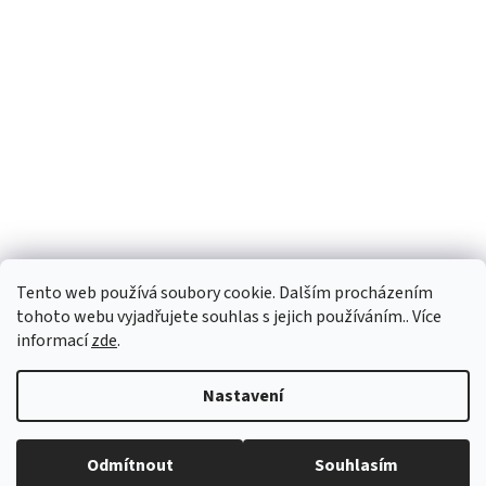
Tento web používá soubory cookie. Dalším procházením
tohoto webu vyjadřujete souhlas s jejich používáním.. Více
informací
zde
.
Vytvořil Shoptet
Nastavení
Copyright 2026
vypocetnitechnika.eu
. Všechna práva vyhrazena.
Odmítnout
Souhlasím
Upravit nastavení cookies