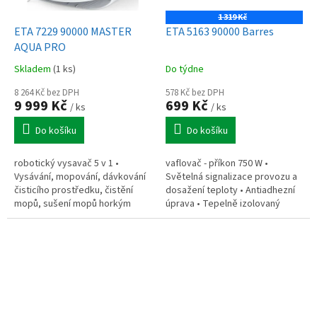
1 319 Kč
ETA 7229 90000 MASTER
ETA 5163 90000 Barres
AQUA PRO
Skladem
(1 ks)
Do týdne
8 264 Kč bez DPH
578 Kč bez DPH
9 999 Kč
699 Kč
/ ks
/ ks
Do košíku
Do košíku
robotický vysavač 5 v 1 •
vaflovač - příkon 750 W •
Vysávání, mopování, dávkování
Světelná signalizace provozu a
čisticího prostředku, čistění
dosažení teploty • Antiadhezní
mopů, sušení mopů horkým
úprava • Tepelně izolovaný
vzduchem • Nádoba na čistou
dvojitý plášť • Bezpečnostní
vodu 3,3 l a nádoba na špinavou
tepelná pojistka •
vodu...
Protiskluzové...