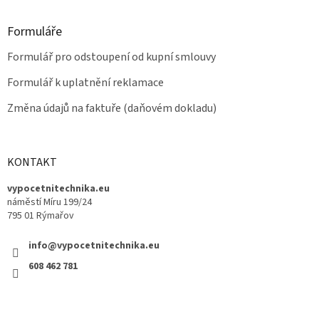
Formuláře
Formulář pro odstoupení od kupní smlouvy
Formulář k uplatnění reklamace
Změna údajů na faktuře (daňovém dokladu)
KONTAKT
vypocetnitechnika.eu
náměstí Míru 199/24
795 01 Rýmařov
info@vypocetnitechnika.eu
608 462 781