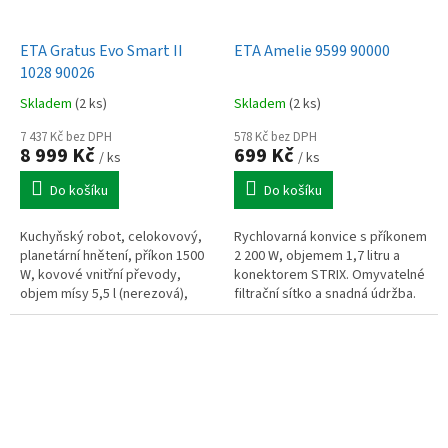
ETA Gratus Evo Smart II
ETA Amelie 9599 90000
1028 90026
Skladem
(2 ks)
Skladem
(2 ks)
7 437 Kč bez DPH
578 Kč bez DPH
8 999 Kč
699 Kč
/ ks
/ ks
Do košíku
Do košíku
Kuchyňský robot, celokovový,
Rychlovarná konvice s příkonem
planetární hnětení, příkon 1500
2 200 W, objemem 1,7 litru a
W, kovové vnitřní převody,
konektorem STRIX. Omyvatelné
objem mísy 5,5 l (nerezová),
filtrační sítko a snadná údržba.
plynulá regulace otáček s funkcí
PULSE, s časovačem, funkce...