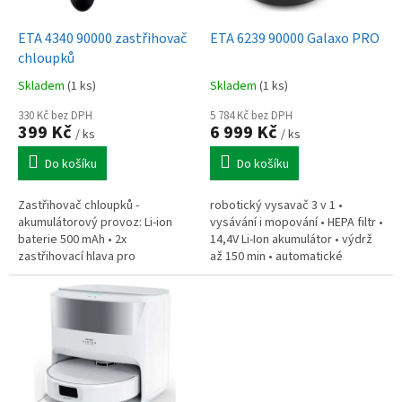
u
o
k
d
t
ETA 4340 90000 zastřihovač
ETA 6239 90000 Galaxo PRO
u
ů
chloupků
k
Skladem
(1 ks)
Skladem
(1 ks)
t
ů
330 Kč bez DPH
5 784 Kč bez DPH
399 Kč
6 999 Kč
/ ks
/ ks
Do košíku
Do košíku
Zastřihovač chloupků -
robotický vysavač 3 v 1 •
akumulátorový provoz: Li-ion
vysávání i mopování • HEPA filtr •
baterie 500 mAh • 2x
14,4V Li-Ion akumulátor • výdrž
zastřihovací hlava pro
až 150 min • automatické
odstranění chloupků v nose,
dobíjení • BLDC digitální motor •
uších a pro úpravu obočí •
nádržka na mopování o...
Možnost síťového i...