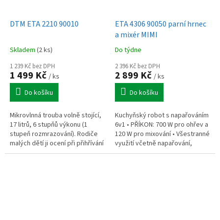
DTM ETA 2210 90010
ETA 4306 90050 parní hrnec
a mixér MIMI
Skladem
(2 ks)
Do týdne
1 239 Kč bez DPH
2 396 Kč bez DPH
1 499 Kč
2 899 Kč
/ ks
/ ks
Do košíku
Do košíku
Mikrovlnná trouba volně stojící,
Kuchyňský robot s napařováním
17 litrů, 6 stupňů výkonu (1
6v1 • PŘÍKON: 700 W pro ohřev a
stupeň rozmrazování). Rodiče
120 W pro mixování • Všestranné
malých dětí ji ocení při přihřívání
využití včetně napařování,
dětských kaší či příkrmů a v
mixování, ohřívání,
každodenním shonu vás...
rozmrazování, sterilizaci a
funkce...