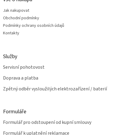
r
t
v
Jak nakupovat
í
k
Obchodní podmínky
y
v
Podmínky ochrany osobních údajů
ý
Kontakty
p
i
s
u
Služby
Servisní pohotovost
Doprava a platba
Zpětný odběr vysloužilých elektrozařízení / baterií
Formuláře
Formulář pro odstoupení od kupní smlouvy
Formulář k uplatnění reklamace