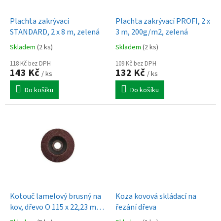
u
o
k
d
t
Plachta zakrývací
Plachta zakrývací PROFI, 2 x
u
ů
STANDARD, 2 x 8 m, zelená
3 m, 200g/m2, zelená
k
Skladem
(2 ks)
Skladem
(2 ks)
t
ů
118 Kč bez DPH
109 Kč bez DPH
143 Kč
132 Kč
/ ks
/ ks
Do košíku
Do košíku
Kotouč lamelový brusný na
Koza kovová skládací na
kov, dřevo O 115 x 22,23 mm,
řezání dřeva
zrnitost 60