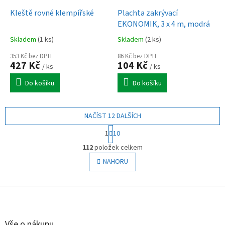
Kleště rovné klempířské
Plachta zakrývací
EKONOMIK, 3 x 4 m, modrá
Skladem
(1 ks)
Skladem
(2 ks)
353 Kč bez DPH
86 Kč bez DPH
427 Kč
104 Kč
/ ks
/ ks
Do košíku
Do košíku
NAČÍST 12 DALŠÍCH
S
1
10
t
O
r
112
položek celkem
v
á
l
NAHORU
n
á
k
o
d
v
Z
a
á
c
á
n
í
p
í
p
a
Vše o nákupu