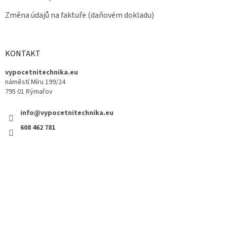
Změna údajů na faktuře (daňovém dokladu)
KONTAKT
vypocetnitechnika.eu
náměstí Míru 199/24
795 01 Rýmařov
info@vypocetnitechnika.eu
608 462 781