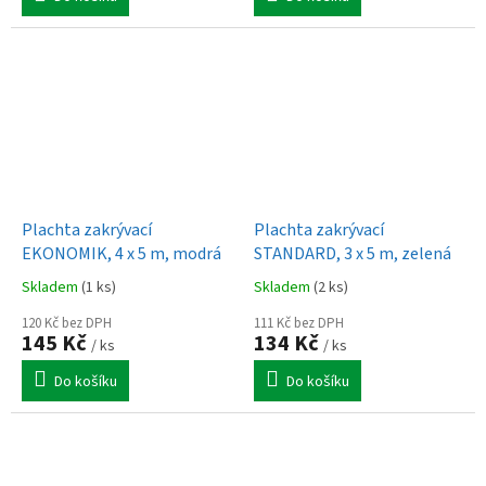
Plachta zakrývací
Plachta zakrývací
EKONOMIK, 4 x 5 m, modrá
STANDARD, 3 x 5 m, zelená
Skladem
(1 ks)
Skladem
(2 ks)
120 Kč bez DPH
111 Kč bez DPH
145 Kč
134 Kč
/ ks
/ ks
Do košíku
Do košíku