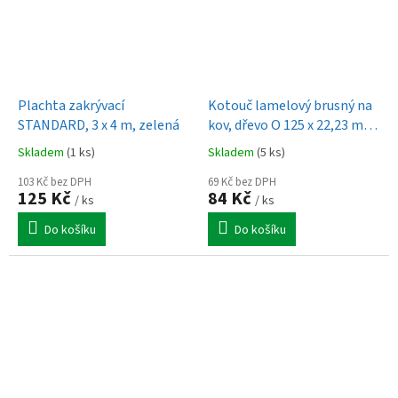
Plachta zakrývací
Kotouč lamelový brusný na
STANDARD, 3 x 4 m, zelená
kov, dřevo O 125 x 22,23 mm,
zrnitost 120
Skladem
(1 ks)
Skladem
(5 ks)
103 Kč bez DPH
69 Kč bez DPH
125 Kč
84 Kč
/ ks
/ ks
Do košíku
Do košíku