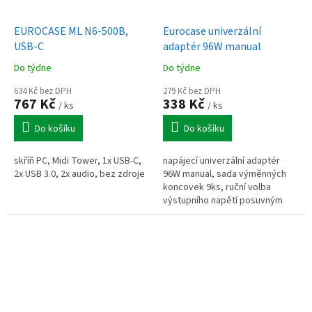
EUROCASE ML N6-500B,
Eurocase univerzální
USB-C
adaptér 96W manual
Do týdne
Do týdne
634 Kč bez DPH
279 Kč bez DPH
767 Kč
338 Kč
/ ks
/ ks
Do košíku
Do košíku
skříň PC, Midi Tower, 1x USB-C,
napájecí univerzální adaptér
2x USB 3.0, 2x audio, bez zdroje
96W manual, sada výměnných
koncovek 9ks, ruční volba
výstupního napětí posuvným
přepínačem s LED indikací