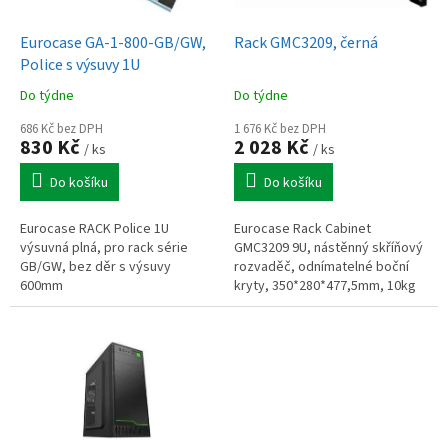
u
o
k
d
t
Eurocase GA-1-800-GB/GW,
Rack GMC3209, černá
u
ů
Police s výsuvy 1U
k
Do týdne
Do týdne
t
ů
686 Kč bez DPH
1 676 Kč bez DPH
830 Kč
2 028 Kč
/ ks
/ ks
Do košíku
Do košíku
Eurocase RACK Police 1U
Eurocase Rack Cabinet
výsuvná plná, pro rack série
GMC3209 9U, nástěnný skříňový
GB/GW, bez děr s výsuvy
rozvaděč, odnímatelné boční
600mm
kryty, 350*280*477,5mm, 10kg