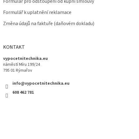
Formulář pro odstoupení od kupní smlouvy
Formulář k uplatnění reklamace
Změna údajů na faktuře (daňovém dokladu)
KONTAKT
vypocetnitechnika.eu
náměstí Míru 199/24
795 01 Rýmařov
info@vypocetnitechnika.eu
608 462 781