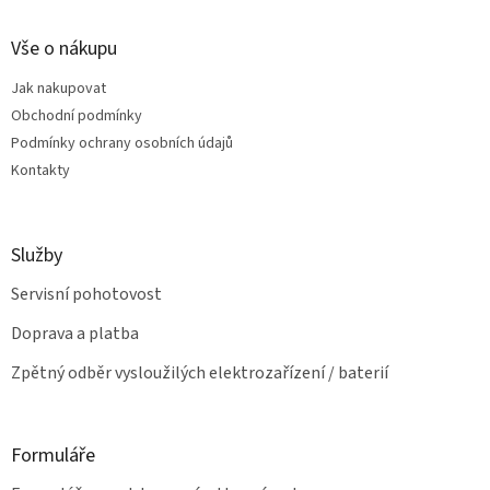
n
í
p
í
p
a
Vše o nákupu
r
t
v
Jak nakupovat
í
k
Obchodní podmínky
y
v
Podmínky ochrany osobních údajů
ý
Kontakty
p
i
s
u
Služby
Servisní pohotovost
Doprava a platba
Zpětný odběr vysloužilých elektrozařízení / baterií
Formuláře