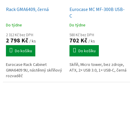
Rack GMA6409, černá
Eurocase MC MF-300B USB-
C
Do týdne
Do týdne
2 312 Kč bez DPH
580 Kč bez DPH
2 798 Kč
702 Kč
/ ks
/ ks
Do košíku
Do košíku
Eurocase Rack Cabinet
Skříň, Micro tower, bez zdroje,
GMA6409 9U, nástěnný skříňový
ATX, 2× USB 3.0, 1× USB-C, černá
rozvaděč