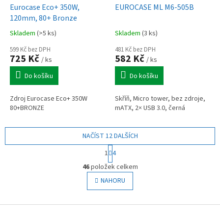
Eurocase Eco+ 350W,
EUROCASE ML M6-505B
120mm, 80+ Bronze
Skladem
(>5 ks)
Skladem
(3 ks)
599 Kč bez DPH
481 Kč bez DPH
725 Kč
582 Kč
/ ks
/ ks
Do košíku
Do košíku
Zdroj Eurocase Eco+ 350W
Skříň, Micro tower, bez zdroje,
80+BRONZE
mATX, 2× USB 3.0, černá
NAČÍST 12 DALŠÍCH
S
1
4
t
O
r
46
položek celkem
v
á
l
NAHORU
n
á
k
o
d
v
Z
a
á
c
á