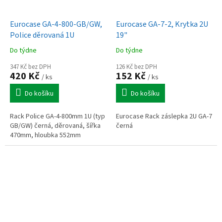
Eurocase GA-4-800-GB/GW,
Eurocase GA-7-2, Krytka 2U
Police děrovaná 1U
19"
Do týdne
Do týdne
347 Kč bez DPH
126 Kč bez DPH
420 Kč
152 Kč
/ ks
/ ks
Do košíku
Do košíku
Rack Police GA-4-800mm 1U (typ
Eurocase Rack záslepka 2U GA-7
GB/GW) černá, děrovaná, šířka
černá
470mm, hloubka 552mm