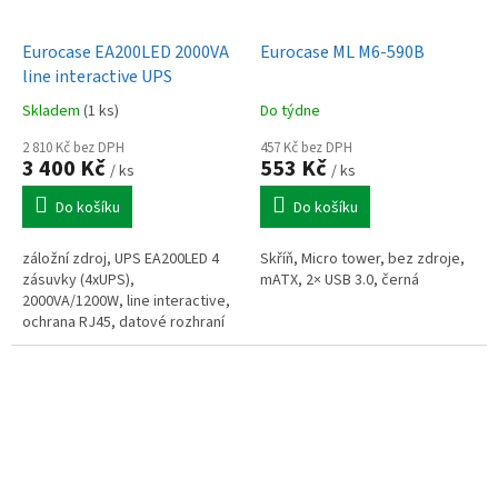
Eurocase EA200LED 2000VA
Eurocase ML M6-590B
line interactive UPS
Skladem
(1 ks)
Do týdne
2 810 Kč bez DPH
457 Kč bez DPH
3 400 Kč
553 Kč
/ ks
/ ks
Do košíku
Do košíku
záložní zdroj, UPS EA200LED 4
Skříň, Micro tower, bez zdroje,
zásuvky (4xUPS),
mATX, 2× USB 3.0, černá
2000VA/1200W, line interactive,
ochrana RJ45, datové rozhraní
USB, akumulátor: 2x 12V/9Ah,
14kg