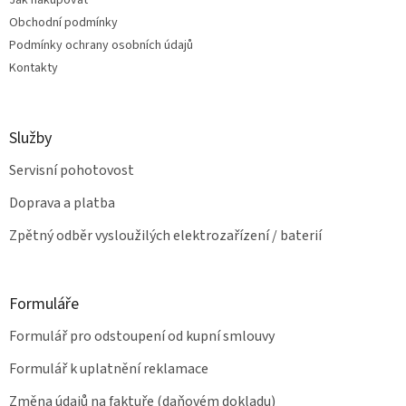
Jak nakupovat
í
p
Obchodní podmínky
r
v
Podmínky ochrany osobních údajů
k
Kontakty
y
v
ý
p
Služby
i
s
Servisní pohotovost
u
Doprava a platba
Zpětný odběr vysloužilých elektrozařízení / baterií
Formuláře
Formulář pro odstoupení od kupní smlouvy
Formulář k uplatnění reklamace
Změna údajů na faktuře (daňovém dokladu)