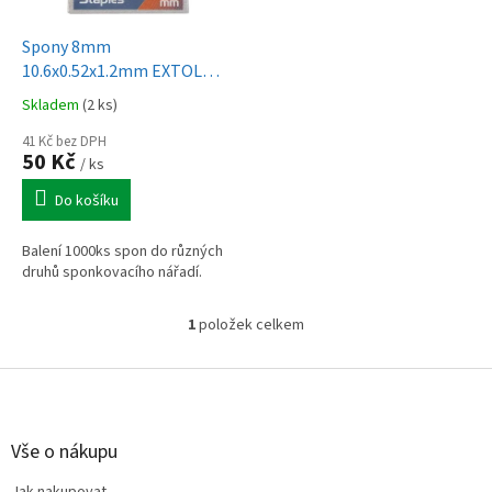
u
o
k
d
t
Spony 8mm
u
ů
10.6x0.52x1.2mm EXTOL
k
PREMIUM 8852202 1000ks
Skladem
(2 ks)
t
ů
41 Kč bez DPH
50 Kč
/ ks
Do košíku
Balení 1000ks spon do různých
druhů sponkovacího nářadí.
1
položek celkem
O
v
l
Z
á
á
d
p
a
a
Vše o nákupu
c
t
í