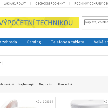
JAK NAKUPOVAT
OBCHODNÍ PODMÍNKY
PODMÍNKY OCHRANY OS
 a zahrada
Gaming
Telefony a tablety
Velké s
ri
dávanější
Nejlevnější
Nejdražší
Abecedně
Kód:
108364
Kó