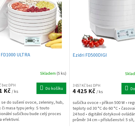
i FD1000 ULTRA
Ezidri FD500DIGI
Skladem
(5 ks)
Skla
Kč bez DPH
3 657 Kč bez DPH
Do košíku
Do
1 Kč
4 425 Kč
/ ks
/ ks
 se do sušení ovoce, zeleniny, hub,
sušička ovoce • příkon 500 W • reg
k či masa typu jerky. S touto
teploty od 30 °C do 60 °C • časova
ionální sušičkou bude celý proces
24 hod • digitální dotykové ovládán
a efektivní.
průměr 34 cm • příslušenství: 5 sít,
miska a 1...
O