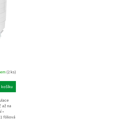
dem
(2 ks)
 košíku
ulace
č až na
í •
 1 fóliová