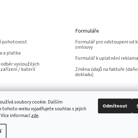
Formuláře
ní pohotovost
Formulář pro odstoupení od k
smlouvy
a a platba
Formulář k uplatnění reklam
odběr vysloužilých
zařízení / baterií
Změna údajů na faktuře (daň
dokladu)
užívá soubory cookie. Dalším
Odmítnout
tohoto webu vyjadřujete souhlas s jejich
 Více informací
zde
.
í
yhrazena.
Upravit nastavení cookies