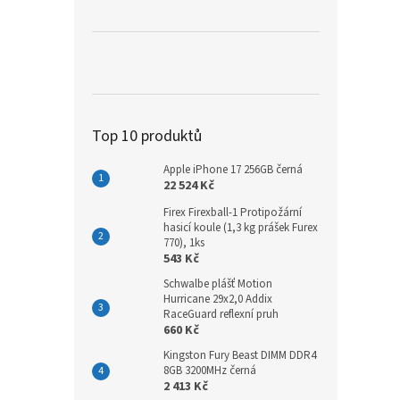
Top 10 produktů
Apple iPhone 17 256GB černá
22 524 Kč
Firex Firexball-1 Protipožární
hasicí koule (1,3 kg prášek Furex
770), 1ks
543 Kč
Schwalbe plášť Motion
Hurricane 29x2,0 Addix
RaceGuard reflexní pruh
660 Kč
Kingston Fury Beast DIMM DDR4
8GB 3200MHz černá
2 413 Kč