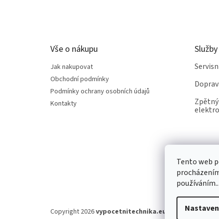
á
p
a
t
Vše o nákupu
Služby
í
Servis
Jak nakupovat
Obchodní podmínky
Doprav
Podmínky ochrany osobních údajů
Zpětný 
Kontakty
elektro
Tento web po
procházením 
používáním..
Nastaven
Copyright 2026
vypocetnitechnika.eu
. Všechna práva v