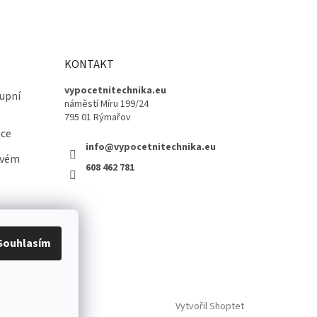
KONTAKT
vypocetnitechnika.eu
upní
náměstí Míru 199/24
795 01 Rýmařov
ace
info@vypocetnitechnika.eu
ovém
608 462 781
Souhlasím
Vytvořil Shoptet