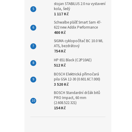
stojan STABILUS 2.0 na vystavení
kola, šedý
1 117 Kč
Schwalbe plášť Smart Sam 47-
622 new Addix Performance
400 Kč
SIGMA cyklopočítač BC 10.0 WL
ATS, bezdrátový
754 Kč
HP 651 Black (C2P10AE)
512 Kč
BOSCH Elektrická přímočará
pila GSA 12-30 (0.601.6C7.000)
3 520 Kč
BOSCH Standardní držák bitů
PRO Impact, 60 mm
(2.608.522.321)
154 Kč