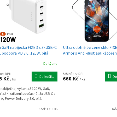
á GaN nabíječka FIXED s 3xUSB-C
Ultra odolné tvrzené sklo FIX
, podpora PD 3.0, 120W, bílá
Armor s Anti-dust aplikátore
vrstvou pro Apple iPhone 17, 
Do týdne
 bez DPH
545 Kč bez DPH
Do košíku
Do
5 Kč
660 Kč
/ ks
/ ks
 nabíječka, výkon až 120 W, GaN,
ní až 4 zařízení současně, 3x USB-C a
-A, Power Delivery 3.0, bílá.
Kód:
171106
Kó