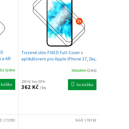
ED
Tvrzené sklo FIXED Full-Cover s
m a AR
aplikátorem pro Apple iPhone 17, 2ks,
černé
černé
Do týdne
Skladem
(2 ks)
299 Kč bez DPH
 košíku
Do košíku
362 Kč
/ ks
d:
171091
Kód:
178741