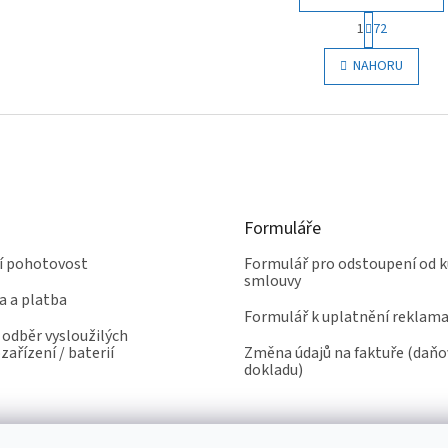
S
1
72
t
O
r
v
NAHORU
á
l
n
á
k
d
o
a
v
c
á
í
n
p
í
r
Formuláře
v
k
ní pohotovost
Formulář pro odstoupení od k
y
smlouvy
v
a a platba
ý
Formulář k uplatnění reklam
p
odběr vysloužilých
i
zařízení / baterií
Změna údajů na faktuře (daň
s
dokladu)
u