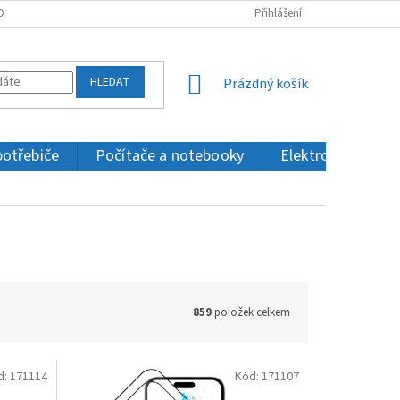
OBNÍCH ÚDAJŮ
KONTAKTY
Přihlášení
HLEDAT
NÁKUPNÍ
Prázdný košík
KOŠÍK
potřebiče
Počítače a notebooky
Elektronika a IT
859
položek celkem
d:
171114
Kód:
171107