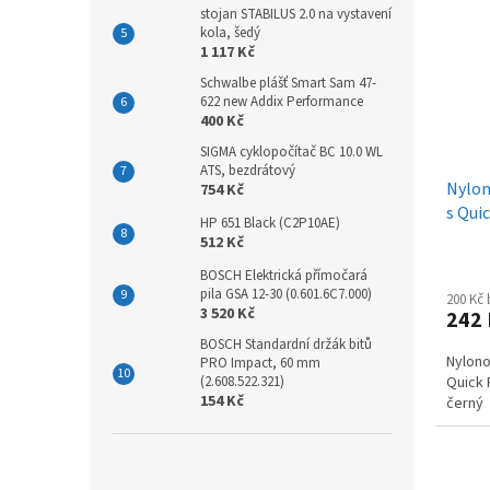
stojan STABILUS 2.0 na vystavení
kola, šedý
1 117 Kč
Schwalbe plášť Smart Sam 47-
622 new Addix Performance
400 Kč
SIGMA cyklopočítač BC 10.0 WL
ATS, bezdrátový
Nylon
754 Kč
s Qui
HP 651 Black (C2P10AE)
smart
512 Kč
BOSCH Elektrická přímočará
pila GSA 12-30 (0.601.6C7.000)
200 Kč
3 520 Kč
242
BOSCH Standardní držák bitů
Nylono
PRO Impact, 60 mm
(2.608.522.321)
Quick
154 Kč
černý