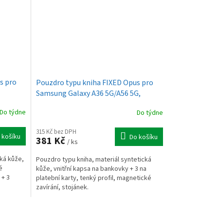
s pro
Pouzdro typu kniha FIXED Opus pro
Samsung Galaxy A36 5G/A56 5G,
modré
Do týdne
Do týdne
315 Kč bez DPH
 košíku
Do košíku
381 Kč
/ ks
cká kůže,
Pouzdro typu kniha, materiál syntetická
é
kůže, vnitřní kapsa na bankovky + 3 na
 + 3
platební karty, tenký profil, magnetické
zavírání, stojánek.