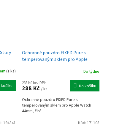
 Story
Ochranné pouzdro FIXED Pure s
temperovaným sklem pro Apple
Watch 44mm, čiré
dem
(1 ks)
Do týdne
238 Kč bez DPH
 košíku
Do košíku
288 Kč
/ ks
Ochranné pouzdro FIXED Pure s
temperovaným sklem pro Apple Watch
44mm, čiré
d:
194841
Kód:
171103