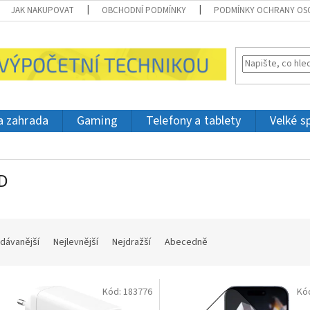
JAK NAKUPOVAT
OBCHODNÍ PODMÍNKY
PODMÍNKY OCHRANY OS
 a zahrada
Gaming
Telefony a tablety
Velké s
D
dávanější
Nejlevnější
Nejdražší
Abecedně
Kód:
183776
Kó