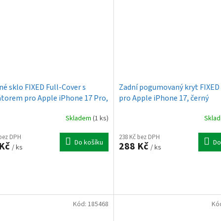
né sklo FIXED Full-Cover s
Zadní pogumovaný kryt FIXED
átorem pro Apple iPhone 17 Pro,
pro Apple iPhone 17, černý
černé
Skladem
(1 ks)
Skla
 bez DPH
238 Kč bez DPH
Do košíku
Do
 Kč
288 Kč
/ ks
/ ks
Kód:
185468
Kó