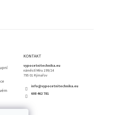
KONTAKT
vypocetnitechnika.eu
upní
náměstí Míru 199/24
795 01 Rýmařov
ace
info@vypocetnitechnika.eu
ovém
608 462 781