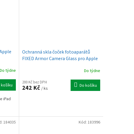
 Apple
Ochranná skla čoček fotoaparátů
FIXED Armor Camera Glass pro Apple
iPhone 17, černá
Do týdne
Do týdne
200 Kč bez DPH
 košíku
Do košíku
242 Kč
/ ks
e iPad
d:
184035
Kód:
183996