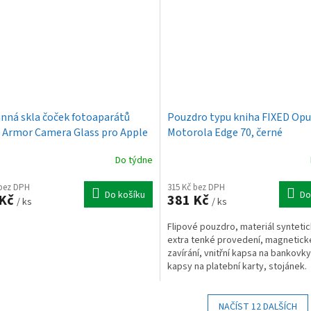
nná skla čoček fotoaparátů
Pouzdro typu kniha FIXED Opu
 Armor Camera Glass pro Apple
Motorola Edge 70, černé
e 17 Pro/Pro Max, černá
Do týdne
 bez DPH
315 Kč bez DPH
Do košíku
Do
 Kč
381 Kč
/ ks
/ ks
Flipové pouzdro, materiál synteti
extra tenké provedení, magnetick
zavírání, vnitřní kapsa na bankovky
kapsy na platební karty, stojánek.
NAČÍST 12 DALŠÍCH