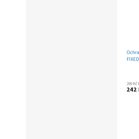
Ochra
FIXED
iPhon
200 Kč
242