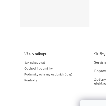
Z
á
p
a
t
Vše o nákupu
Služby
í
Servis
Jak nakupovat
Obchodní podmínky
Doprav
Podmínky ochrany osobních údajů
Zpětný 
Kontakty
elektro