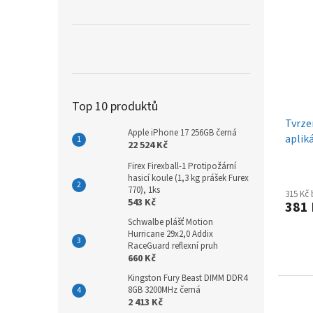
Top 10 produktů
Tvrze
Apple iPhone 17 256GB černá
aplik
22 524 Kč
2ks, 
Firex Firexball-1 Protipožární
hasicí koule (1,3 kg prášek Furex
770), 1ks
315 Kč
543 Kč
381
Schwalbe plášť Motion
Hurricane 29x2,0 Addix
RaceGuard reflexní pruh
660 Kč
Kingston Fury Beast DIMM DDR4
8GB 3200MHz černá
2 413 Kč