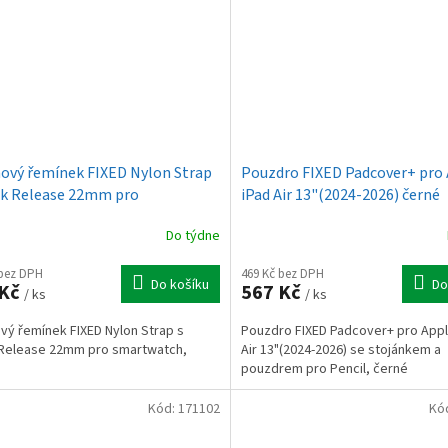
ový řemínek FIXED Nylon Strap
Pouzdro FIXED Padcover+ pro
ck Release 22mm pro
iPad Air 13"(2024-2026) černé
watch, černý
Do týdne
 bez DPH
469 Kč bez DPH
Do košíku
Do
 Kč
567 Kč
/ ks
/ ks
vý řemínek FIXED Nylon Strap s
Pouzdro FIXED Padcover+ pro Appl
 Release 22mm pro smartwatch,
Air 13"(2024-2026) se stojánkem a
pouzdrem pro Pencil, černé
Kód:
171102
Kó