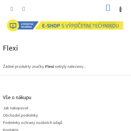
Přejít
NÁKUP
na
obsah
KOŠÍK
Flexi
Žádné produkty značky
Flexi
nebyly nalezeny...
Z
á
p
a
Vše o nákupu
t
Jak nakupovat
í
Obchodní podmínky
Podmínky ochrany osobních údajů
Kontakty