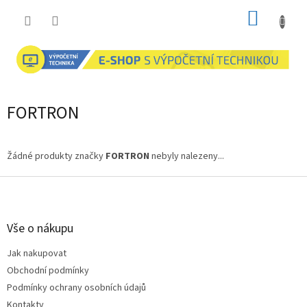
Přejít
NÁKUP
na
obsah
KOŠÍK
FORTRON
Žádné produkty značky
FORTRON
nebyly nalezeny...
Z
á
p
a
Vše o nákupu
t
Jak nakupovat
í
Obchodní podmínky
Podmínky ochrany osobních údajů
Kontakty