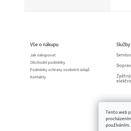
Z
á
p
a
t
Vše o nákupu
Služby
í
Servis
Jak nakupovat
Obchodní podmínky
Doprav
Podmínky ochrany osobních údajů
Zpětný 
Kontakty
elektro
Tento web po
procházením 
používáním..