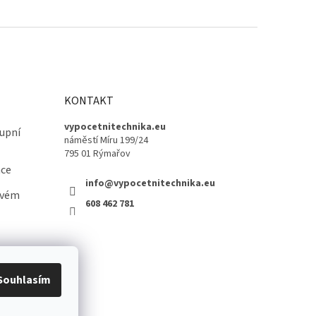
KONTAKT
vypocetnitechnika.eu
upní
náměstí Míru 199/24
795 01 Rýmařov
ace
info@vypocetnitechnika.eu
ovém
608 462 781
Souhlasím