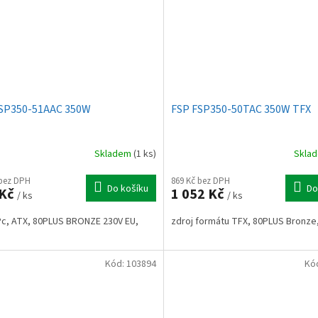
SP350-51AAC 350W
FSP FSP350-50TAC 350W TFX
Skladem
(1 ks)
Skla
 bez DPH
869 Kč bez DPH
Do košíku
Do
 Kč
1 052 Kč
/ ks
/ ks
Pc, ATX, 80PLUS BRONZE 230V EU,
zdroj formátu TFX, 80PLUS Bronze
Kód:
103894
Kó