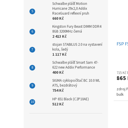
Schwalbe plášť Motion
Hurricane 29x2,0 Addix
RaceGuard reflexní pruh
660 Kč
Kingston Fury Beast DIMM DDR4
8GB 3200MHz černá
2 413 Kč
FSP F
stojan STABILUS 2.0 na vystavení
kola, šedý
1 117 Kč
Schwalbe plášť Smart Sam 47-
622 new Addix Performance
400 Kč
715 Kč
865
SIGMA cyklopočítač BC 10.0 WL
ATS, bezdrátový
zdroj 
754 Kč
bulk
HP 651 Black (C2P10AE)
512 Kč