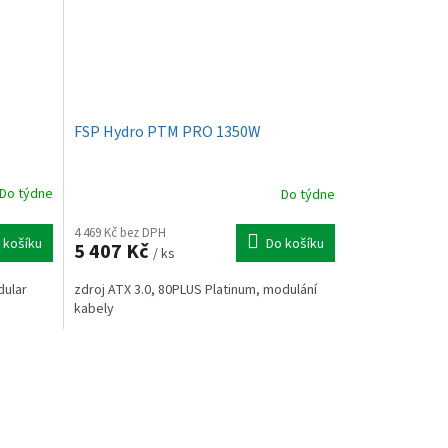
FSP Hydro PTM PRO 1350W
Do týdne
Do týdne
4 469 Kč bez DPH
 košíku
Do košíku
5 407 Kč
/ ks
dular
zdroj ATX 3.0, 80PLUS Platinum, modulání
kabely