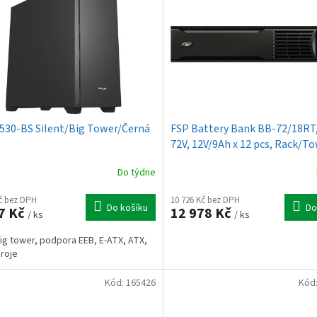
530-BS Silent/Big Tower/Černá
FSP Battery Bank BB-72/18RT,
72V, 12V/9Ah x 12 pcs, Rack/T
(pro Clippers 3K)
Do týdne
Kč bez DPH
10 726 Kč bez DPH
Do košíku
Do
7 Kč
12 978 Kč
/ ks
/ ks
big tower, podpora EEB, E-ATX, ATX,
roje
Kód:
165426
Kód