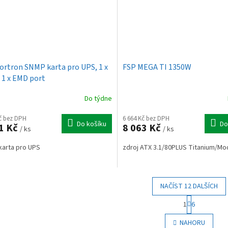
ortron SNMP karta pro UPS, 1 x
FSP MEGA TI 1350W
 1 x EMD port
Do týdne
Kč bez DPH
6 664 Kč bez DPH
Do košíku
Do
1 Kč
8 063 Kč
/ ks
/ ks
arta pro UPS
zdroj ATX 3.1/80PLUS Titanium/Mo
NAČÍST 12 DALŠÍCH
S
1
6
t
O
r
v
NAHORU
á