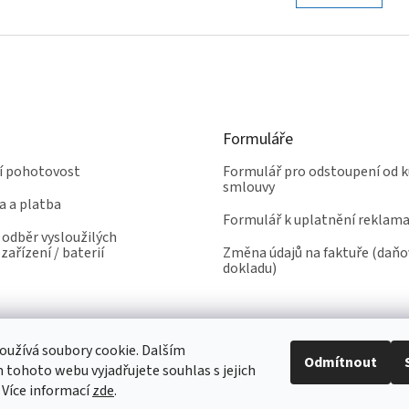
l
n
á
k
d
o
a
v
c
á
í
n
p
í
r
Formuláře
v
k
ní pohotovost
Formulář pro odstoupení od k
y
smlouvy
v
a a platba
ý
Formulář k uplatnění reklam
p
odběr vysloužilých
i
zařízení / baterií
Změna údajů na faktuře (daň
s
dokladu)
u
užívá soubory cookie. Dalším
Odmítnout
tohoto webu vyjadřujete souhlas s jejich
 Více informací
zde
.