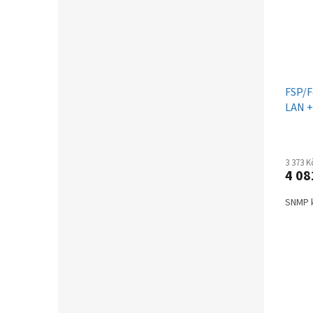
FSP/F
LAN +
3 373 
4 08
SNMP k