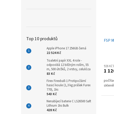
Top 10 produktů
FSP M
Apple iPhone 17 256GB černá
22 524 Kč
Toaletní papír XXL 4 role -
odpovídá 12 běžným rolím, 55
926 Kč
m, 500 útržků, 2 vrstvy, celulóza
1 12
83 Kč
počíta
Firex Firexball-1 Protipožární
hasicí koule (1,3 kg prášek Furex
skleně
770), 1ks
543 Kč
Nenabíjecí baterie C LS26500 Saft
Lithium 1ks Bulk
428 Kč