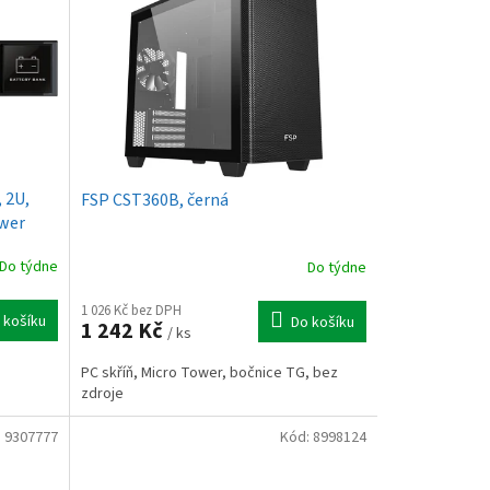
 2U,
FSP CST360B, černá
ower
Do týdne
Do týdne
1 026 Kč bez DPH
 košíku
Do košíku
1 242 Kč
/ ks
PC skříň, Micro Tower, bočnice TG, bez
zdroje
:
9307777
Kód:
8998124