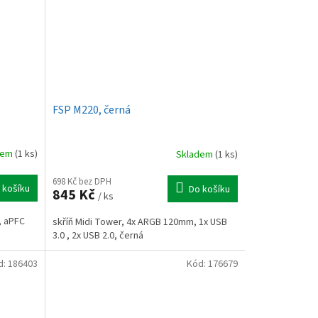
FSP M220, černá
dem
(1 ks)
Skladem
(1 ks)
698 Kč bez DPH
 košíku
Do košíku
845 Kč
/ ks
, aPFC
skříň Midi Tower, 4x ARGB 120mm, 1x USB
3.0 , 2x USB 2.0, černá
d:
186403
Kód:
176679