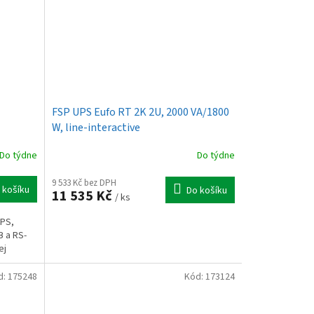
FSP UPS Eufo RT 2K 2U, 2000 VA/1800
W, line-interactive
Do týdne
Do týdne
9 533 Kč bez DPH
 košíku
Do košíku
11 535 Kč
/ ks
UPS,
B a RS-
ej
d:
175248
Kód:
173124