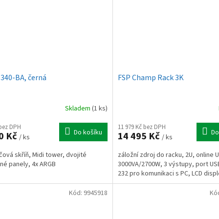
340-BA, černá
FSP Champ Rack 3K
Skladem
(1 ks)
 bez DPH
11 979 Kč bez DPH
Do košíku
Do
0 Kč
14 495 Kč
/ ks
/ ks
čová skříň, Midi tower, dvojité
záložní zdroj do racku, 2U, online 
né panely, 4x ARGB
3000VA/2700W, 3 výstupy, port US
232 pro komunikaci s PC, LCD displ
Kód:
9945918
Kó