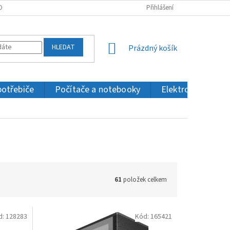
OBNÍCH ÚDAJŮ
KONTAKTY
Přihlášení
HLEDAT
NÁKUPNÍ
Prázdný košík
KOŠÍK
potřebiče
Počítače a notebooky
Elektronika a IT
61
položek celkem
d:
128283
Kód:
165421