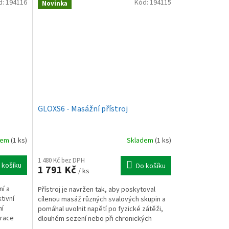
d:
194116
Kód:
194115
Novinka
GLOXS6 - Masážní přístroj
dem
(1 ks)
Skladem
(1 ks)
1 480 Kč bez DPH
 košíku
Do košíku
1 791 Kč
/ ks
ní a
Přístroj je navržen tak, aby poskytoval
tivní
cílenou masáž různých svalových skupin a
ní
pomáhal uvolnit napětí po fyzické zátěži,
erace
dlouhém sezení nebo při chronických
obtížích.