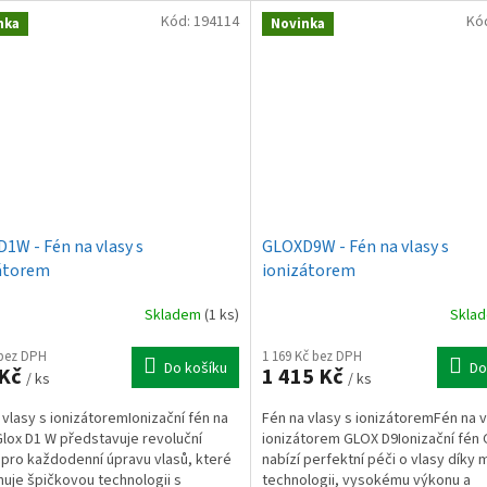
Kód:
194114
Kó
nka
Novinka
1W - Fén na vlasy s
GLOXD9W - Fén na vlasy s
átorem
ionizátorem
Skladem
(1 ks)
Skla
 bez DPH
1 169 Kč bez DPH
Do košíku
Do
 Kč
1 415 Kč
/ ks
/ ks
 vlasy s ionizátoremIonizační fén na
Fén na vlasy s ionizátoremFén na v
Glox D1 W představuje revoluční
ionizátorem GLOX D9Ionizační fén
 pro každodenní úpravu vlasů, které
nabízí perfektní péči o vlasy díky
uje špičkovou technologii s
technologii, vysokému výkonu a