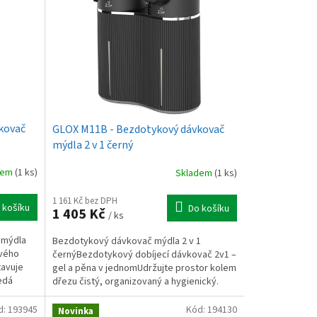
kovač
GLOX M11B - Bezdotykový dávkovač
mýdla 2 v 1 černý
dem
(1 ks)
Skladem
(1 ks)
1 161 Kč bez DPH
 košíku
Do košíku
1 405 Kč
/ ks
 mýdla
Bezdotykový dávkovač mýdla 2 v 1
vého
černýBezdotykový dobíjecí dávkovač 2v1 –
avuje
gel a pěna v jednomUdržujte prostor kolem
edá
dřezu čistý, organizovaný a hygienický.
Bezdotykový dávkovač...
d:
193945
Kód:
194130
Novinka