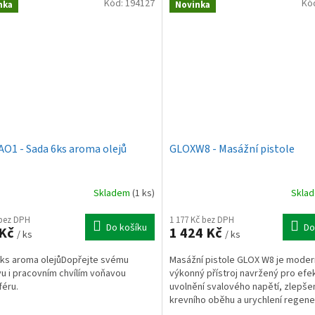
Kód:
194127
Kó
nka
Novinka
O1 - Sada 6ks aroma olejů
GLOXW8 - Masážní pistole
Skladem
(1 ks)
Skla
 bez DPH
1 177 Kč bez DPH
Do košíku
Do
 Kč
1 424 Kč
/ ks
/ ks
ks aroma olejůDopřejte svému
Masážní pistole GLOX W8 je moder
 i pracovním chvílím voňavou
výkonný přístroj navržený pro efek
éru.
uvolnění svalového napětí, zlepše
krevního oběhu a urychlení regen
svalů po fyzické zátěži....