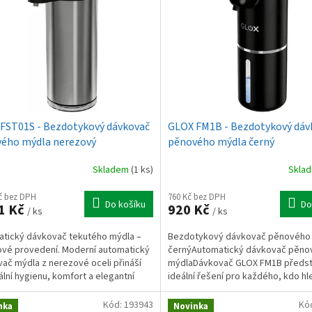
FST01S - Bezdotykový dávkovač
GLOX FM1B - Bezdotykový dáv
ého mýdla nerezový
pěnového mýdla černý
Skladem
(1 ks)
Skla
Kč bez DPH
760 Kč bez DPH
Do košíku
Do
1 Kč
920 Kč
/ ks
/ ks
tický dávkovač tekutého mýdla –
Bezdotykový dávkovač pěnového
vé provedení. Moderní automatický
černýAutomatický dávkovač pěno
ač mýdla z nerezové oceli přináší
mýdlaDávkovač GLOX FM1B předst
lní hygienu, komfort a elegantní
ideální řešení pro každého, kdo hl
 do každé...
pohodlí, čistotu a moderní...
Kód:
193943
Kó
nka
Novinka