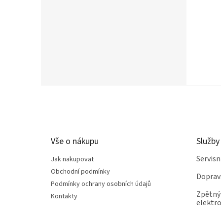
elegan
Z
á
p
a
t
Vše o nákupu
Služby
í
Servis
Jak nakupovat
Obchodní podmínky
Doprav
Podmínky ochrany osobních údajů
Zpětný 
Kontakty
elektro