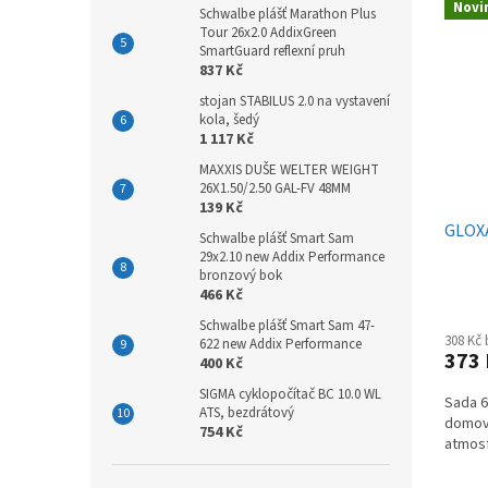
Novi
Schwalbe plášť Marathon Plus
Tour 26x2.0 AddixGreen
SmartGuard reflexní pruh
837 Kč
stojan STABILUS 2.0 na vystavení
kola, šedý
1 117 Kč
MAXXIS DUŠE WELTER WEIGHT
26X1.50/2.50 GAL-FV 48MM
139 Kč
GLOXA
Schwalbe plášť Smart Sam
29x2.10 new Addix Performance
bronzový bok
466 Kč
Schwalbe plášť Smart Sam 47-
308 Kč
622 new Addix Performance
373
400 Kč
SIGMA cyklopočítač BC 10.0 WL
Sada 6
ATS, bezdrátový
domovu
754 Kč
atmosf