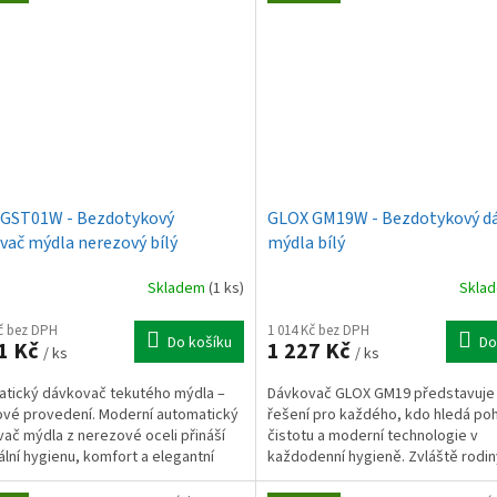
GST01W - Bezdotykový
GLOX GM19W - Bezdotykový d
vač mýdla nerezový bílý
mýdla bílý
Skladem
(1 ks)
Skla
Kč bez DPH
1 014 Kč bez DPH
Do košíku
Do
1 Kč
1 227 Kč
/ ks
/ ks
tický dávkovač tekutého mýdla –
Dávkovač GLOX GM19 představuje 
vé provedení. Moderní automatický
řešení pro každého, kdo hledá poh
ač mýdla z nerezové oceli přináší
čistotu a moderní technologie v
lní hygienu, komfort a elegantní
každodenní hygieně. Zvláště rodin
 do každé...
dětmi ocení, jak tento chytrý...