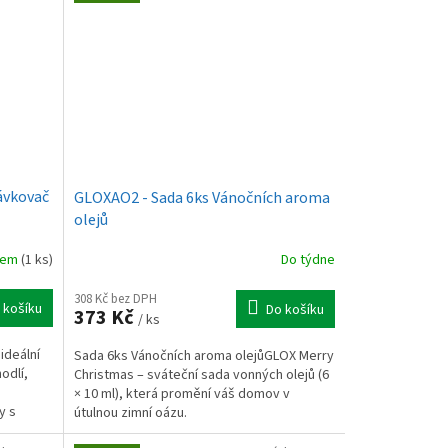
ávkovač
GLOXAO2 - Sada 6ks Vánočních aroma
olejů
dem
(1 ks)
Do týdne
308 Kč bez DPH
 košíku
Do košíku
373 Kč
/ ks
ideální
Sada 6ks Vánočních aroma olejůGLOX Merry
odlí,
Christmas – sváteční sada vonných olejů (6
× 10 ml), která promění váš domov v
y s
útulnou zimní oázu.