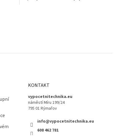
střídavému...
KONTAKT
vypocetnitechnika.eu
upní
náměstí Míru 199/24
795 01 Rýmařov
ace
info@vypocetnitechnika.eu
ovém
608 462 781