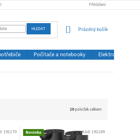
OBNÍCH ÚDAJŮ
KONTAKTY
Přihlášení
HLEDAT
NÁKUPNÍ
Prázdný košík
KOŠÍK
potřebiče
Počítače a notebooky
Elektronika a IT
20
položek celkem
d:
191170
Kód:
191169
Novinka