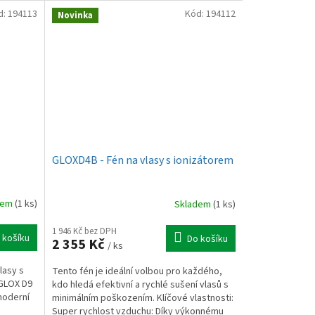
d:
194113
Kód:
194112
Novinka
GLOXD4B - Fén na vlasy s ionizátorem
dem
(1 ks)
Skladem
(1 ks)
1 946 Kč bez DPH
 košíku
Do košíku
2 355 Kč
/ ks
lasy s
Tento fén je ideální volbou pro každého,
 GLOX D9
kdo hledá efektivní a rychlé sušení vlasů s
 moderní
minimálním poškozením. Klíčové vlastnosti:
Super rychlost vzduchu: Díky výkonnému