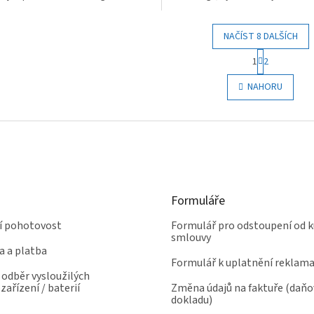
tním designem....
kompaktnímu designu....
NAČÍST 8 DALŠÍCH
S
1
2
t
O
r
v
NAHORU
á
l
n
á
k
d
o
a
v
c
á
í
n
p
í
r
Formuláře
v
k
ní pohotovost
Formulář pro odstoupení od k
y
smlouvy
v
a a platba
ý
Formulář k uplatnění reklam
p
odběr vysloužilých
i
zařízení / baterií
Změna údajů na faktuře (daň
s
dokladu)
u