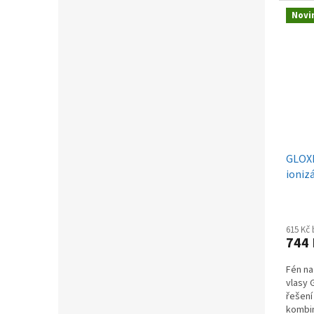
Novi
GLOXD
ioniz
615 Kč
744
Fén na
vlasy 
řešení
kombin