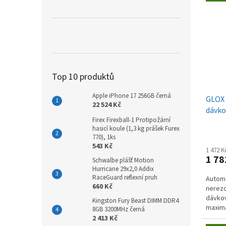
Top 10 produktů
Apple iPhone 17 256GB černá
GLOX 
22 524 Kč
dávko
Firex Firexball-1 Protipožární
hasicí koule (1,3 kg prášek Furex
770), 1ks
543 Kč
1 472 
1 78
Schwalbe plášť Motion
Hurricane 29x2,0 Addix
RaceGuard reflexní pruh
Automa
660 Kč
nerezo
dávkov
Kingston Fury Beast DIMM DDR4
maximá
8GB 3200MHz černá
design
2 413 Kč