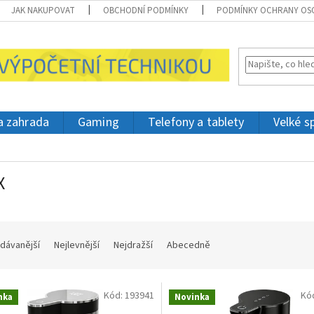
JAK NAKUPOVAT
OBCHODNÍ PODMÍNKY
PODMÍNKY OCHRANY OS
 a zahrada
Gaming
Telefony a tablety
Velké s
X
dávanější
Nejlevnější
Nejdražší
Abecedně
Kód:
193941
Kó
nka
Novinka