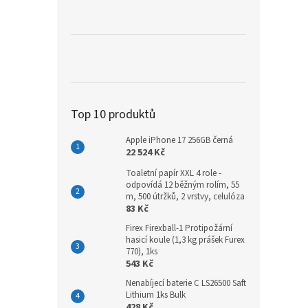
a
n
e
l
Top 10 produktů
Apple iPhone 17 256GB černá
22 524 Kč
Toaletní papír XXL 4 role -
odpovídá 12 běžným rolím, 55
m, 500 útržků, 2 vrstvy, celulóza
83 Kč
Firex Firexball-1 Protipožární
hasicí koule (1,3 kg prášek Furex
770), 1ks
543 Kč
Nenabíjecí baterie C LS26500 Saft
Lithium 1ks Bulk
428 Kč