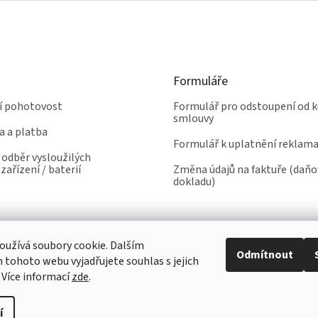
Formuláře
ní pohotovost
Formulář pro odstoupení od k
smlouvy
a a platba
Formulář k uplatnění reklam
odběr vysloužilých
zařízení / baterií
Změna údajů na faktuře (daň
dokladu)
užívá soubory cookie. Dalším
Odmítnout
tohoto webu vyjadřujete souhlas s jejich
 Více informací
zde
.
í