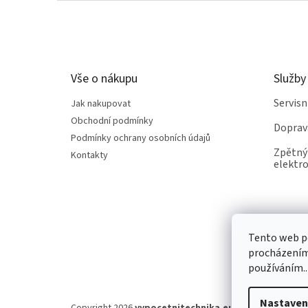
Z
á
p
a
t
Vše o nákupu
Služby
í
Servis
Jak nakupovat
Obchodní podmínky
Doprav
Podmínky ochrany osobních údajů
Zpětný 
Kontakty
elektro
Tento web po
procházením 
používáním..
Nastaven