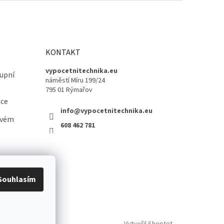
KONTAKT
vypocetnitechnika.eu
upní
náměstí Míru 199/24
795 01 Rýmařov
ace
info@vypocetnitechnika.eu
ovém
608 462 781
Souhlasím