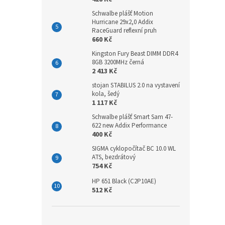
Schwalbe plášť Motion
Hurricane 29x2,0 Addix
RaceGuard reflexní pruh
660 Kč
Kingston Fury Beast DIMM DDR4
8GB 3200MHz černá
2 413 Kč
stojan STABILUS 2.0 na vystavení
kola, šedý
1 117 Kč
Schwalbe plášť Smart Sam 47-
622 new Addix Performance
400 Kč
SIGMA cyklopočítač BC 10.0 WL
ATS, bezdrátový
754 Kč
HP 651 Black (C2P10AE)
512 Kč