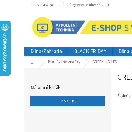
Přejít
608 462 781
info@vypocetnitechnika.eu
na
obsah
Dílna/Zahrada
BLACK FRIDAY
Dílna
Domů
Prodávané značky
GREEN LIGHTS
P
GRE
o
s
Nákupní košík
t
r
Žádné p
0
KS /
0 KČ
a
n
n
í
p