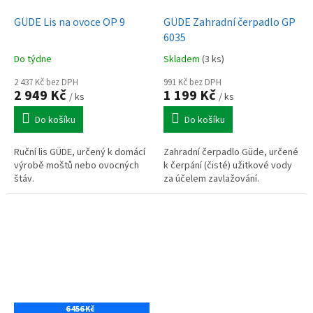
GÜDE Lis na ovoce OP 9
GÜDE Zahradní čerpadlo GP
6035
Do týdne
Skladem
(3 ks)
2 437 Kč bez DPH
991 Kč bez DPH
2 949 Kč
1 199 Kč
/ ks
/ ks
Do košíku
Do košíku
Ruční lis GÜDE, určený k domácí
Zahradní čerpadlo Güde, určené
výrobě moštů nebo ovocných
k čerpání (čisté) užitkové vody
štáv.
za účelem zavlažování.
6 456 Kč