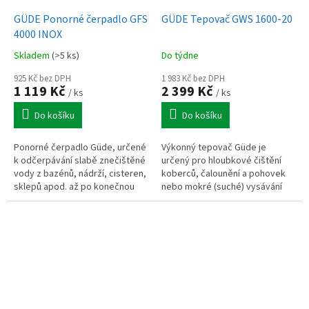
GÜDE Ponorné čerpadlo GFS
GÜDE Tepovač GWS 1600-20
4000 INOX
Skladem
(>5 ks)
Do týdne
925 Kč bez DPH
1 983 Kč bez DPH
1 119 Kč
2 399 Kč
/ ks
/ ks
Do košíku
Do košíku
Ponorné čerpadlo Güde, určené
Výkonný tepovač Güde je
k odčerpávání slabě znečištěné
určený pro hloubkové čištění
vody z bazénů, nádrží, cisteren,
koberců, čalounění a pohovek
sklepů apod. až po konečnou
nebo mokré (suché) vysávání
úroveň hladiny 15 mm.
koberců i tvrdých podlah.