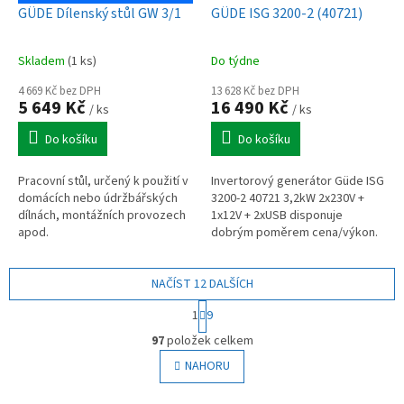
GÜDE Dílenský stůl GW 3/1
GÜDE ISG 3200-2 (40721)
Skladem
(1 ks)
Do týdne
4 669 Kč bez DPH
13 628 Kč bez DPH
5 649 Kč
16 490 Kč
/ ks
/ ks
Do košíku
Do košíku
Pracovní stůl, určený k použití v
Invertorový generátor Güde ISG
domácích nebo údržbářských
3200-2 40721 3,2kW 2x230V +
dílnách, montážních provozech
1x12V + 2xUSB disponuje
apod.
dobrým poměrem cena/výkon.
NAČÍST 12 DALŠÍCH
S
1
9
t
O
r
97
položek celkem
v
á
l
NAHORU
n
á
k
o
d