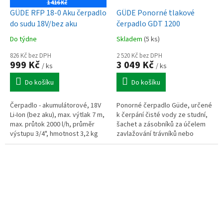
1 416 Kč
GÜDE RFP 18-0 Aku čerpadlo
GÜDE Ponorné tlakové
do sudu 18V/bez aku
čerpadlo GDT 1200
Do týdne
Skladem
(5 ks)
826 Kč bez DPH
2 520 Kč bez DPH
999 Kč
3 049 Kč
/ ks
/ ks
Do košíku
Do košíku
Čerpadlo - akumulátorové, 18V
Ponorné čerpadlo Güde, určené
Li-Ion (bez aku), max. výtlak 7 m,
k čerpání čisté vody ze studní,
max. průtok 2000 l/h, průměr
šachet a zásobníků za účelem
výstupu 3/4", hmotnost 3,2 kg
zavlažování trávníků nebo
zalévání záhonů.