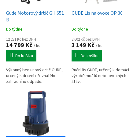
u
o
k
d
t
Güde Motorový drtič GH 651
GÜDE Lis na ovoce OP 30
u
ů
B
k
Do týdne
Do týdne
t
ů
12 231 Kč bez DPH
2 602 Kč bez DPH
14 799 Kč
3 149 Kč
/ ks
/ ks
Do košíku
Do košíku
Výkonný benzinový drtič GÜDE,
Ruční lis GÜDE, určený k domácí
určený k drcení dřevnatého
výrobě moštů nebo ovocných
zahradního odpadu.
šťáv.