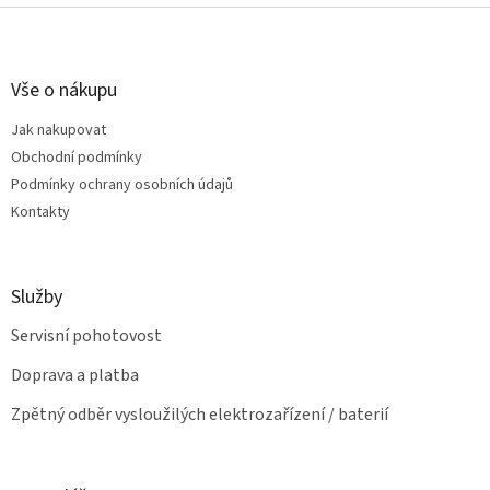
v
Z
a
á
c
á
n
í
p
í
p
a
Vše o nákupu
r
t
v
Jak nakupovat
í
k
Obchodní podmínky
y
v
Podmínky ochrany osobních údajů
ý
Kontakty
p
i
s
u
Služby
Servisní pohotovost
Doprava a platba
Zpětný odběr vysloužilých elektrozařízení / baterií