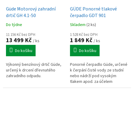
Güde Motorový zahradní
GÜDE Ponorné tlakové
drtič GH 4.1-50
čerpadlo GDT 901
Do týdne
Skladem
(2 ks)
11 156 Kč bez DPH
1 528 Kč bez DPH
13 499 Kč
1 849 Kč
/ ks
/ ks
Do košíku
Do košíku
Výkonný benzínový drtič Güde,
Ponorné čerpadlo Güde, určené
určený k drcení dřevnatého
k čerpání čisté vody ze studní
zahradního odpadu.
nebo nádrží pod vysokým
tlakem apod. za účelem
zavlažování trávníku nebo
záhonů.