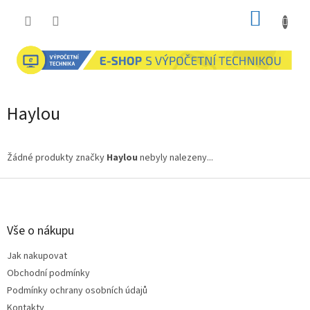
Přejít
NÁKUP
na
obsah
KOŠÍK
Haylou
Žádné produkty značky
Haylou
nebyly nalezeny...
Z
á
p
a
Vše o nákupu
t
Jak nakupovat
í
Obchodní podmínky
Podmínky ochrany osobních údajů
Kontakty