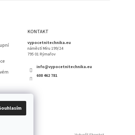
KONTAKT
vypocetnitechnika.eu
upní
náměstí Míru 199/24
795 01 Rýmařov
ace
info@vypocetnitechnika.eu
ovém
608 462 781
Souhlasím