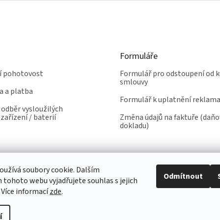
Formuláře
ní pohotovost
Formulář pro odstoupení od k
smlouvy
a a platba
Formulář k uplatnění reklam
odběr vysloužilých
zařízení / baterií
Změna údajů na faktuře (daň
dokladu)
užívá soubory cookie. Dalším
Odmítnout
tohoto webu vyjadřujete souhlas s jejich
 Více informací
zde
.
í