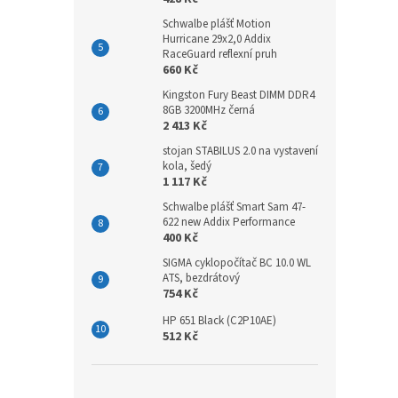
Schwalbe plášť Motion
Hurricane 29x2,0 Addix
RaceGuard reflexní pruh
660 Kč
Kingston Fury Beast DIMM DDR4
8GB 3200MHz černá
2 413 Kč
stojan STABILUS 2.0 na vystavení
kola, šedý
1 117 Kč
Schwalbe plášť Smart Sam 47-
622 new Addix Performance
400 Kč
SIGMA cyklopočítač BC 10.0 WL
ATS, bezdrátový
754 Kč
HP 651 Black (C2P10AE)
512 Kč