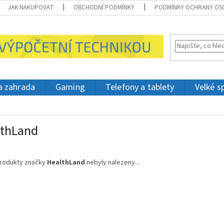
JAK NAKUPOVAT
OBCHODNÍ PODMÍNKY
PODMÍNKY OCHRANY OS
 a zahrada
Gaming
Telefony a tablety
Velké s
lthLand
rodukty značky
HealthLand
nebyly nalezeny...