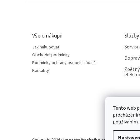
Z
á
p
a
t
Vše o nákupu
Služby
í
Servis
Jak nakupovat
Obchodní podmínky
Doprav
Podmínky ochrany osobních údajů
Zpětný 
Kontakty
elektro
Tento web po
procházením 
používáním..
Nastaven