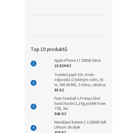
a
n
e
l
Top 10 produktů
Apple iPhone 17 256GB černá
22 524 Kč
Toaletní papír XXL 4 role -
odpovídá 12 běžným rolím, 55
m, 500 útržků, 2 vrstvy, celulóza
83 Kč
Firex Firexball-1 Protipožární
hasicí koule (1,3 kg prášek Furex
770), 1ks
543 Kč
Nenabíjecí baterie C LS26500 Saft
Lithium 1ks Bulk
428 Kč