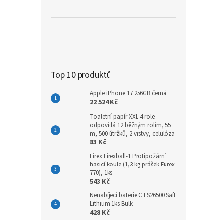
Top 10 produktů
Apple iPhone 17 256GB černá
22 524 Kč
Toaletní papír XXL 4 role -
odpovídá 12 běžným rolím, 55
m, 500 útržků, 2 vrstvy, celulóza
83 Kč
Firex Firexball-1 Protipožární
hasicí koule (1,3 kg prášek Furex
770), 1ks
543 Kč
Nenabíjecí baterie C LS26500 Saft
Lithium 1ks Bulk
428 Kč