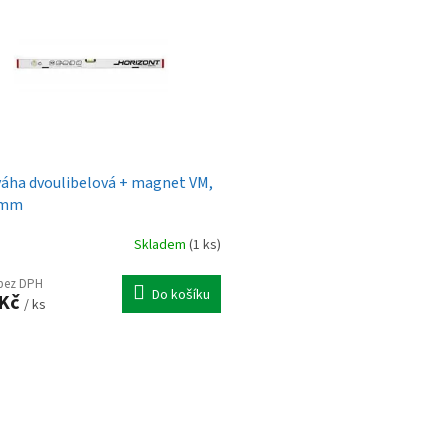
áha dvoulibelová + magnet VM,
 mm
Skladem
(1 ks)
 bez DPH
Do košíku
 Kč
/ ks
O
v
l
á
d
a