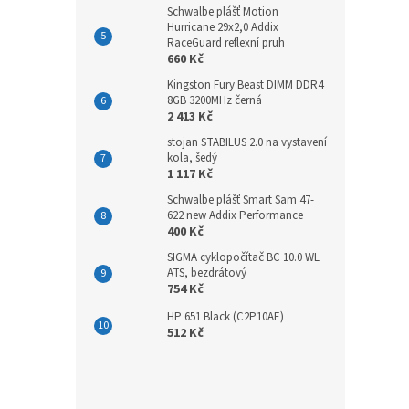
Schwalbe plášť Motion
Hurricane 29x2,0 Addix
RaceGuard reflexní pruh
660 Kč
Kingston Fury Beast DIMM DDR4
8GB 3200MHz černá
2 413 Kč
stojan STABILUS 2.0 na vystavení
kola, šedý
1 117 Kč
Schwalbe plášť Smart Sam 47-
622 new Addix Performance
400 Kč
SIGMA cyklopočítač BC 10.0 WL
ATS, bezdrátový
754 Kč
HP 651 Black (C2P10AE)
512 Kč