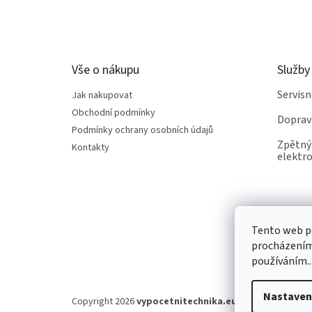
á
p
a
t
Vše o nákupu
Služby
í
Servis
Jak nakupovat
Obchodní podmínky
Doprav
Podmínky ochrany osobních údajů
Zpětný 
Kontakty
elektro
Tento web po
procházením 
používáním..
Nastaven
Copyright 2026
vypocetnitechnika.eu
. Všechna práva v