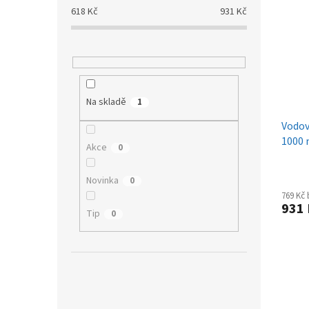
p
p
a
618
Kč
931
Kč
i
r
n
s
o
e
p
d
l
r
u
o
k
d
t
Na skladě
1
u
ů
k
Vodov
t
1000
Akce
0
ů
Novinka
0
769 Kč
931
Tip
0