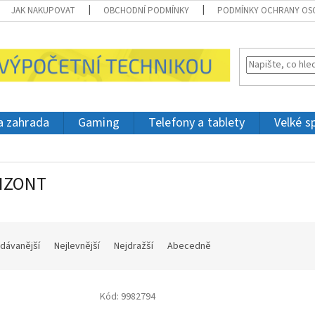
JAK NAKUPOVAT
OBCHODNÍ PODMÍNKY
PODMÍNKY OCHRANY OS
 a zahrada
Gaming
Telefony a tablety
Velké s
IZONT
dávanější
Nejlevnější
Nejdražší
Abecedně
Kód:
9982794