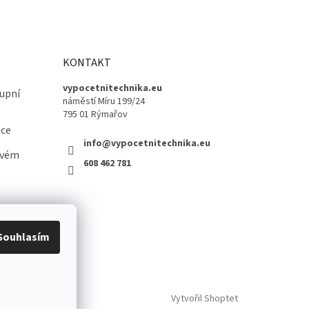
KONTAKT
vypocetnitechnika.eu
upní
náměstí Míru 199/24
795 01 Rýmařov
ace
info@vypocetnitechnika.eu
ovém
608 462 781
Souhlasím
Vytvořil Shoptet