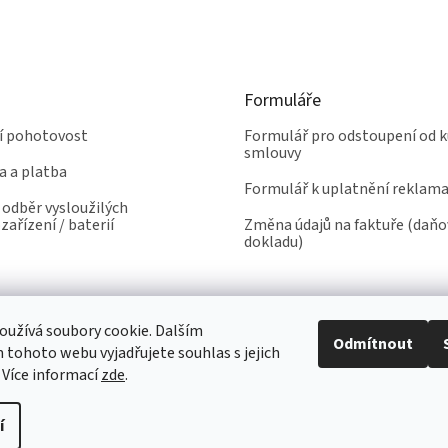
Formuláře
ní pohotovost
Formulář pro odstoupení od k
smlouvy
a a platba
Formulář k uplatnění reklam
odběr vysloužilých
zařízení / baterií
Změna údajů na faktuře (daň
dokladu)
užívá soubory cookie. Dalším
Odmítnout
tohoto webu vyjadřujete souhlas s jejich
 Více informací
zde
.
í
yhrazena.
Upravit nastavení cookies