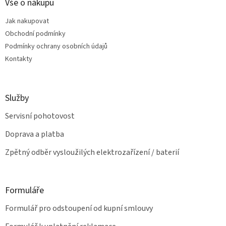
a
Vše o nákupu
c
t
í
Jak nakupovat
í
p
Obchodní podmínky
r
v
Podmínky ochrany osobních údajů
k
Kontakty
y
v
ý
p
Služby
i
s
Servisní pohotovost
u
Doprava a platba
Zpětný odběr vysloužilých elektrozařízení / baterií
Formuláře
Formulář pro odstoupení od kupní smlouvy