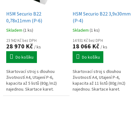
HSM Securio B22
HSM Securio B22 3,9x30mm
0,78x11mm (P-6)
(P-4)
Skladem
(1 ks)
Skladem
(1 ks)
23 942 Kč bez DPH
14 931 Kč bez DPH
28 970 Kč
18 066 Kč
/ ks
/ ks
Do košíku
Do košíku
Skartovací stroj s dlouhou
Skartovací stroj s dlouhou
životností A4, Utajení P-6,
životností A4, Utajení P-4,
kapacita až 5 listů (80g/m2)
kapacita až 11 listů (80g/m2)
najednou. Skartace karet.
najednou. Skartace karet.
Certifikace NBÚ.
Certifikace NBÚ.