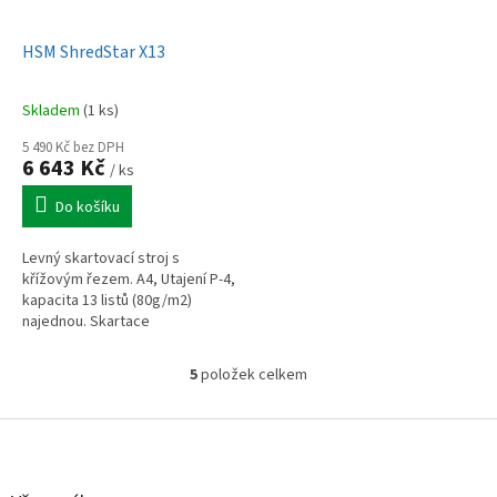
HSM ShredStar X13
Skladem
(1 ks)
5 490 Kč bez DPH
6 643 Kč
/ ks
Do košíku
Levný skartovací stroj s
křížovým řezem. A4, Utajení P-4,
kapacita 13 listů (80g/m2)
najednou. Skartace
CD/DVD/karet
5
položek celkem
O
v
l
Z
á
á
d
p
a