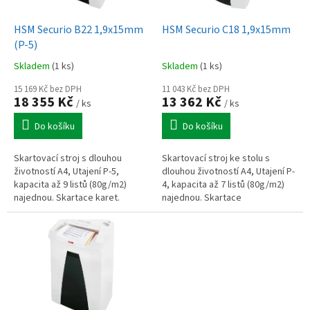
u
o
k
d
t
HSM Securio B22 1,9x15mm
HSM Securio C18 1,9x15mm
u
ů
(P-5)
k
Skladem
(1 ks)
Skladem
(1 ks)
t
ů
15 169 Kč bez DPH
11 043 Kč bez DPH
18 355 Kč
13 362 Kč
/ ks
/ ks
Do košíku
Do košíku
Skartovací stroj s dlouhou
Skartovací stroj ke stolu s
životností A4, Utajení P-5,
dlouhou životností A4, Utajení P-
kapacita až 9 listů (80g/m2)
4, kapacita až 7 listů (80g/m2)
najednou. Skartace karet.
najednou. Skartace
Certifikace NBÚ.
CD/DVD/karet