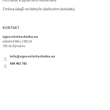
Formulář k uplatnění reklamace
Změna údajů na faktuře (daňovém dokladu)
KONTAKT
vypocetnitechnika.eu
náměstí Míru 199/24
795 01 Rýmařov
info@vypocetnitechnika.eu
608 462 781