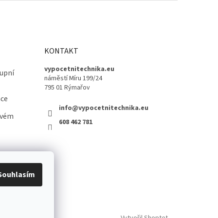
KONTAKT
vypocetnitechnika.eu
upní
náměstí Míru 199/24
795 01 Rýmařov
ace
info@vypocetnitechnika.eu
ovém
608 462 781
Souhlasím