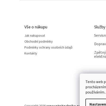
Z
á
p
a
t
Vše o nákupu
Služby
í
Servis
Jak nakupovat
Obchodní podmínky
Doprav
Podmínky ochrany osobních údajů
Zpětný 
Kontakty
elektro
Tento web po
procházením 
používáním..
Nastaven