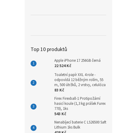
a
n
e
l
Top 10 produktů
Apple iPhone 17 256GB černá
22 524 Kč
Toaletní papír XXL 4 role -
odpovídá 12 běžným rolím, 55
m, 500 útržků, 2 vrstvy, celulóza
83 Kč
Firex Firexball-1 Protipožární
hasicí koule (1,3 kg prášek Furex
770), 1ks
543 Kč
Nenabíjecí baterie C LS26500 Saft
Lithium 1ks Bulk
428 Kč