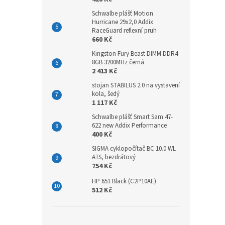
Schwalbe plášť Motion
Hurricane 29x2,0 Addix
RaceGuard reflexní pruh
660 Kč
Kingston Fury Beast DIMM DDR4
8GB 3200MHz černá
2 413 Kč
stojan STABILUS 2.0 na vystavení
kola, šedý
1 117 Kč
Schwalbe plášť Smart Sam 47-
622 new Addix Performance
400 Kč
SIGMA cyklopočítač BC 10.0 WL
ATS, bezdrátový
754 Kč
HP 651 Black (C2P10AE)
512 Kč