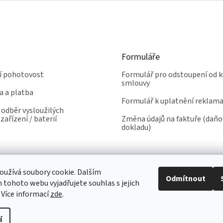
Formuláře
ní pohotovost
Formulář pro odstoupení od k
smlouvy
a a platba
Formulář k uplatnění reklam
odběr vysloužilých
zařízení / baterií
Změna údajů na faktuře (daň
dokladu)
užívá soubory cookie. Dalším
Odmítnout
tohoto webu vyjadřujete souhlas s jejich
 Více informací
zde
.
í