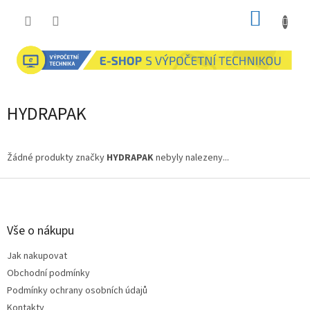
Přejít
NÁKUP
na
obsah
KOŠÍK
HYDRAPAK
Žádné produkty značky
HYDRAPAK
nebyly nalezeny...
Z
á
p
a
Vše o nákupu
t
Jak nakupovat
í
Obchodní podmínky
Podmínky ochrany osobních údajů
Kontakty