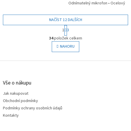
Odnímatelný mikrofon • Ocelový
rám • Paměťová pěna •
Hmotnost 340 g • Dosah 20 m...
NAČÍST 12 DALŠÍCH
S
1
3
t
O
r
34
položek celkem
v
á
l
NAHORU
n
á
k
o
d
v
Z
a
á
c
á
n
í
p
í
p
a
Vše o nákupu
r
t
v
Jak nakupovat
í
k
Obchodní podmínky
y
v
Podmínky ochrany osobních údajů
ý
Kontakty
p
i
s