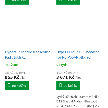
Do košíku
Do košíku
HyperX Pulsefire Mat Mouse
HyperX Cloud III S headset
Pad Cloth XL
for PC,PS5/4-blk/red
Do týdne
Do týdne
789 Kč bez DPH
3 034 Kč bez DPH
955 Kč
3 671 Kč
/ ks
/ ks
Do košíku
Do košíku
Výdrž až 200 h • 53mm měniče •
DTS Spatial Audio • Bluetooth
5.3 & 2,4 GHz • USB-C dongle •