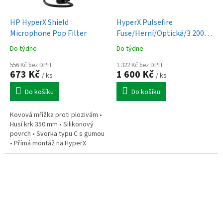
HP HyperX Shield
HyperX Pulsefire
Microphone Pop Filter
Fuse/Herní/Optická/3 200
DPI/USB+BT/Černá
Do týdne
Do týdne
556 Kč bez DPH
1 322 Kč bez DPH
673 Kč
1 600 Kč
/ ks
/ ks
Do košíku
Do košíku
Kovová mřížka proti plozivám •
Husí krk 350 mm • Silikonový
povrch • Svorka typu C s gumou
• Přímá montáž na HyperX
QuadCast/ProCast • Hmotnost
215 g • Balení: kovový filtr,...