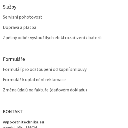
u
Služby
Servisní pohotovost
Doprava a platba
Zpětný odběr vysloužilých elektrozařízení / baterií
Formuláře
Formulář pro odstoupení od kupní smlouvy
Formulář k uplatnění reklamace
Změna údajů na faktuře (daňovém dokladu)
KONTAKT
vypocetnitechnika.eu
náměstí Míru 199/24