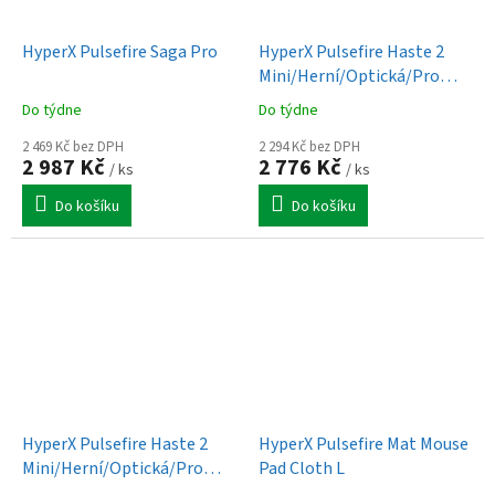
HyperX Pulsefire Saga Pro
HyperX Pulsefire Haste 2
Mini/Herní/Optická/Pro
praváky/26 000
Do týdne
Do týdne
DPI/Drátové/Bezdrátové/Bílá
2 469 Kč bez DPH
2 294 Kč bez DPH
2 987 Kč
2 776 Kč
/ ks
/ ks
Do košíku
Do košíku
HyperX Pulsefire Haste 2
HyperX Pulsefire Mat Mouse
Mini/Herní/Optická/Pro
Pad Cloth L
praváky/26 000