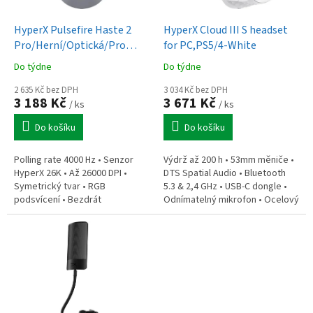
u
o
k
d
t
HyperX Pulsefire Haste 2
HyperX Cloud III S headset
u
ů
Pro/Herní/Optická/Pro
for PC,PS5/4-White
k
praváky/26 000
Do týdne
Do týdne
t
DPI/USB+BT/Šedá
ů
2 635 Kč bez DPH
3 034 Kč bez DPH
3 188 Kč
3 671 Kč
/ ks
/ ks
Do košíku
Do košíku
Polling rate 4000 Hz • Senzor
Výdrž až 200 h • 53mm měniče •
HyperX 26K • Až 26000 DPI •
DTS Spatial Audio • Bluetooth
Symetrický tvar • RGB
5.3 & 2,4 GHz • USB-C dongle •
podsvícení • Bezdrát
Odnímatelný mikrofon • Ocelový
(2,4GHz/BT) • Výdrž až 90 h •
rám • Paměťová pěna •
Hmotnost jen 60 g • Kabel
Hmotnost 340 g • Dosah 20 m...
HyperFlex 2 (1,8 m)...