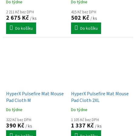
Do týdne
Do týdne
DPI/Drátové/Bezdrátové/
Černá
2 211 Kč bez DPH
415 Kč bez DPH
2 675 Kč
502 Kč
/ ks
/ ks
Do košíku
Do košíku
HyperX Pulsefire Mat Mouse
HyperX Pulsefire Mat Mouse
Pad Cloth M
Pad Cloth 2XL
Do týdne
Do týdne
322 Kč bez DPH
1 105 Kč bez DPH
390 Kč
1 337 Kč
/ ks
/ ks