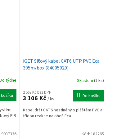
iGET Síťový kabel CAT6 UTP PVC Eca
305m/box (84005020)
Do týdne
Skladem
(1 ks)
2 567 Kč bez DPH
 košíku
Do košíku
3 106 Kč
/ ks
systém
Kabel drát CAT6 nestíněný s pláštěm PVC a
ybový PIR
třídou reakce na oheň Eca
:
9937336
Kód:
182265