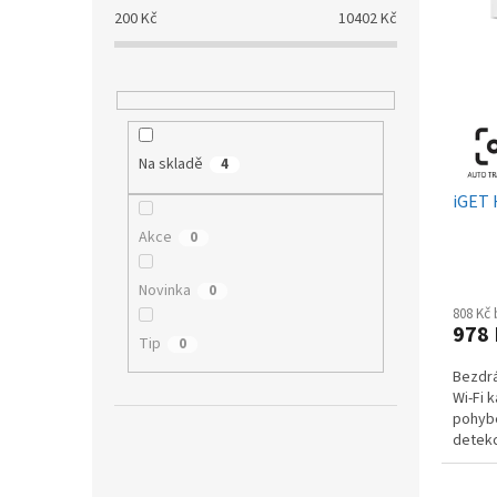
p
p
a
200
Kč
10402
Kč
i
r
n
s
o
e
p
d
l
r
u
o
k
d
t
Na skladě
4
u
ů
iGET 
k
t
Akce
0
ů
Novinka
0
808 Kč
978
Tip
0
Bezdr
Wi-Fi 
pohyb
detekc
vidění