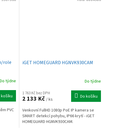
/role
iGET HOMEGUARD HGNVK930CAM
Do týdne
Do týdne
1 763 Kč bez DPH
 košíku
Do košíku
2 133 Kč
/ ks
štěm PVC
Venkovní FullHD 1080p PoE IP kamera se
SMART detekcí pohybu, IP66 krytí - iGET
HOMEGUARD HGNVK930CAM.