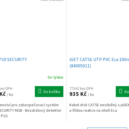
P10 SECURITY
iGET CAT5E UTP PVC Eca 100m
(84005011)
Do týdne
 bez DPH
773 Kč bez DPH
Do košíku
Do
 Kč
935 Kč
/ ks
/ ks
šenství pro zabezpečovací systém
Kabel drát CAT5E nestíněný s plá
ECURITY M2B - Bezdrátový detektor
a třídou reakce na oheň Eca
 P10.