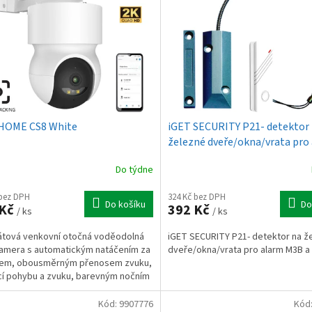
HOME CS8 White
iGET SECURITY P21- detektor
železné dveře/okna/vrata pro
M3B a M2B
Do týdne
 bez DPH
324 Kč bez DPH
Do košíku
Do
 Kč
392 Kč
/ ks
/ ks
átová venkovní otočná voděodolná
iGET SECURITY P21- detektor na ž
kamera s automatickým natáčením za
dveře/okna/vrata pro alarm M3B a
em, obousměrným přenosem zvuku,
í pohybu a zvuku, barevným nočním
m pomocí LED...
Kód:
9907776
Kód