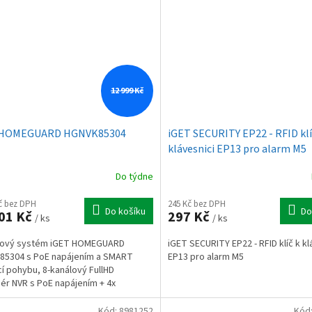
12 999 Kč
 HOMEGUARD HGNVK85304
iGET SECURITY EP22 - RFID klí
klávesnici EP13 pro alarm M5
Do týdne
Kč bez DPH
245 Kč bez DPH
Do košíku
Do
01 Kč
297 Kč
/ ks
/ ks
ový systém iGET HOMEGUARD
iGET SECURITY EP22 - RFID klíč k kl
85304 s PoE napájením a SMART
EP13 pro alarm M5
í pohybu, 8-kanálový FullHD
ér NVR s PoE napájením + 4x
30CAM FullHD 1080p PoE kamera,...
Kód:
8981252
Kód