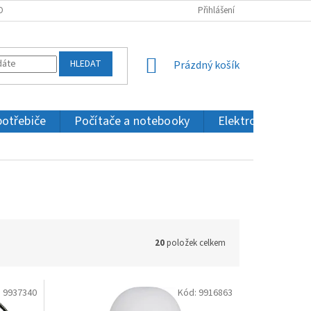
OBNÍCH ÚDAJŮ
KONTAKTY
Přihlášení
HLEDAT
NÁKUPNÍ
Prázdný košík
KOŠÍK
potřebiče
Počítače a notebooky
Elektronika a IT
20
položek celkem
:
9937340
Kód:
9916863