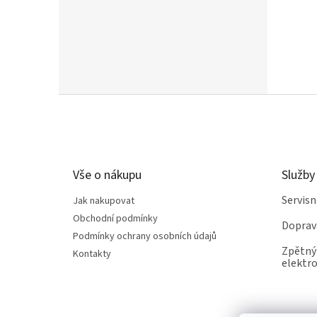
Z
á
p
a
t
Vše o nákupu
Služby
í
Servis
Jak nakupovat
Obchodní podmínky
Doprav
Podmínky ochrany osobních údajů
Zpětný 
Kontakty
elektro