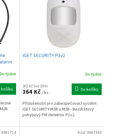
 na
iGET SECURITY P1v2
 alarm
Do týdne
Do týdne
301 Kč bez DPH
 košíku
Do košíku
364 Kč
/ ks
elezné
Příslušenství pro zabezpečovací systém
 M2B
iGET SECURITY M3B a M2B - Bezdrátový
pohybový PIR detektor P1v2.
:
8981714
Kód:
9967363