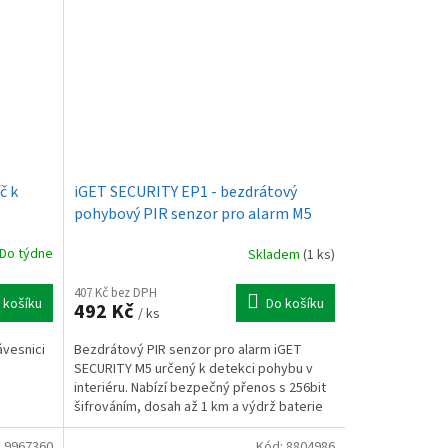
č k
iGET SECURITY EP1 - bezdrátový
pohybový PIR senzor pro alarm M5
Do týdne
Skladem
(1 ks)
407 Kč bez DPH
 košíku
Do košíku
492 Kč
/ ks
ávesnici
Bezdrátový PIR senzor pro alarm iGET
SECURITY M5 určený k detekci pohybu v
interiéru. Nabízí bezpečný přenos s 256bit
šifrováním, dosah až 1 km a výdrž baterie
až 5 let. Díky...
:
9967360
Kód:
8804986