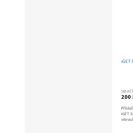
iGET 
165 Kč
200
Příslu
iGET S
vibrací