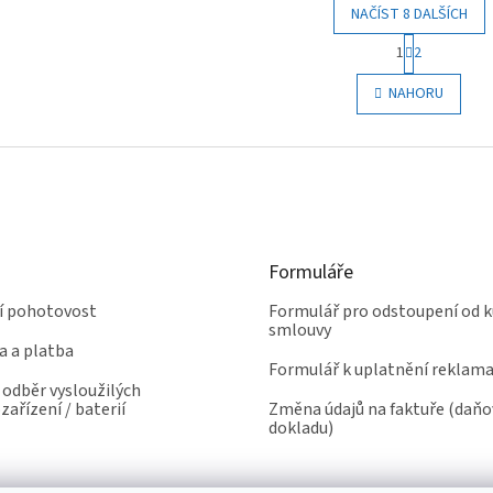
NAČÍST 8 DALŠÍCH
S
1
2
t
O
r
v
NAHORU
á
l
n
á
k
d
o
a
v
c
á
í
n
p
í
r
Formuláře
v
k
ní pohotovost
Formulář pro odstoupení od k
y
smlouvy
v
a a platba
ý
Formulář k uplatnění reklam
p
odběr vysloužilých
i
zařízení / baterií
Změna údajů na faktuře (daň
s
dokladu)
u