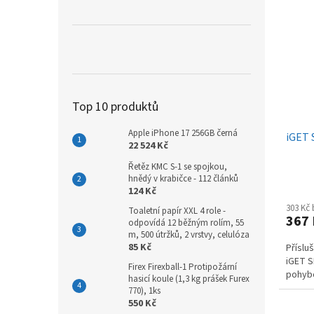
Top 10 produktů
Apple iPhone 17 256GB černá
iGET 
22 524 Kč
Řetěz KMC S-1 se spojkou,
hnědý v krabičce - 112 článků
124 Kč
303 Kč
Toaletní papír XXL 4 role -
367
odpovídá 12 běžným rolím, 55
m, 500 útržků, 2 vrstvy, celulóza
85 Kč
Příslu
iGET S
Firex Firexball-1 Protipožární
pohybo
hasicí koule (1,3 kg prášek Furex
770), 1ks
550 Kč