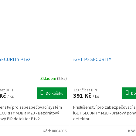
SECURITY P1v2
iGET P2 SECURITY
Skladem
(2 ks)
 bez DPH
323 Kč bez DPH
Do košíku
Do
 Kč
391 Kč
/ ks
/ ks
šenství pro zabezpečovací systém
Příslušenství pro zabezpečovací 
ECURITY M3B a M2B - Bezdrátový
iGET SECURITY M2B - Drátový poh
vý PIR detektor P1v2.
detektor.
Kód:
8804985
Kód