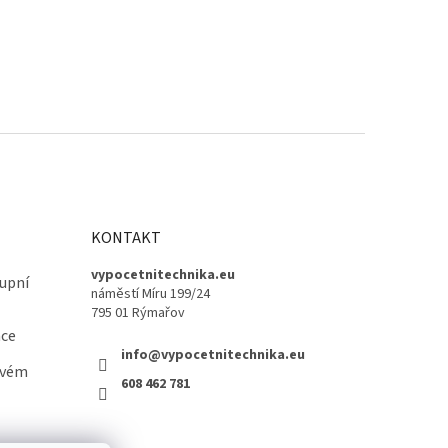
KONTAKT
vypocetnitechnika.eu
upní
náměstí Míru 199/24
795 01 Rýmařov
ace
info@vypocetnitechnika.eu
ovém
608 462 781