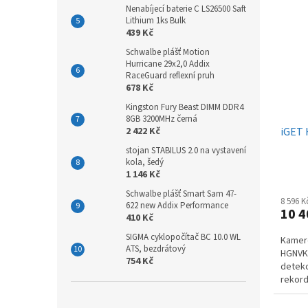
Nenabíjecí baterie C LS26500 Saft
Lithium 1ks Bulk
439 Kč
Schwalbe plášť Motion
Hurricane 29x2,0 Addix
RaceGuard reflexní pruh
678 Kč
Kingston Fury Beast DIMM DDR4
8GB 3200MHz černá
2 422 Kč
iGET
stojan STABILUS 2.0 na vystavení
kola, šedý
1 146 Kč
Schwalbe plášť Smart Sam 47-
8 596 
622 new Addix Performance
10 4
410 Kč
SIGMA cyklopočítač BC 10.0 WL
Kamer
ATS, bezdrátový
HGNVK
754 Kč
detekc
rekord
HGNVK9