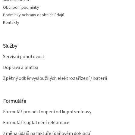
Jak nakupovat
í
p
Obchodní podmínky
r
v
Podmínky ochrany osobních údajů
k
Kontakty
y
v
ý
p
Služby
i
s
Servisní pohotovost
u
Doprava a platba
Zpětný odběr vysloužilých elektrozařízení / baterií
Formuláře
Formulář pro odstoupení od kupní smlouvy
Formulář k uplatnění reklamace
Změna údajů na faktuře (daňovém dokladu)