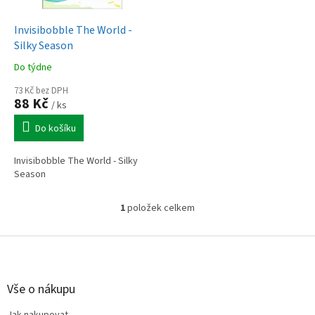
u
o
k
d
t
Invisibobble The World -
u
ů
Silky Season
k
Do týdne
t
ů
73 Kč bez DPH
88 Kč
/ ks
Do košíku
Invisibobble The World - Silky
Season
1
položek celkem
O
v
l
Z
á
á
d
p
a
a
Vše o nákupu
c
t
í