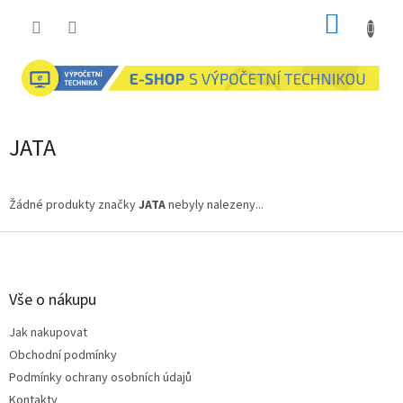
Přejít
NÁKUP
na
obsah
KOŠÍK
JATA
Žádné produkty značky
JATA
nebyly nalezeny...
Z
á
p
a
Vše o nákupu
t
Jak nakupovat
í
Obchodní podmínky
Podmínky ochrany osobních údajů
Kontakty