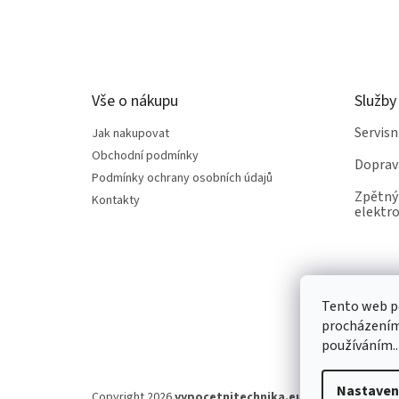
Z
á
p
a
t
Vše o nákupu
Služby
í
Servis
Jak nakupovat
Obchodní podmínky
Doprav
Podmínky ochrany osobních údajů
Zpětný 
Kontakty
elektro
Tento web po
procházením 
používáním..
Nastaven
Copyright 2026
vypocetnitechnika.eu
. Všechna práva v