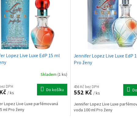
fer Lopez Live Luxe EdP 15 ml
Jennifer Lopez Live Luxe EdP 
eny
Pro ženy
Skladem
(1 ks)
 bez DPH
456 Kč bez DPH
Do košíku
Do
 Kč
552 Kč
/ ks
/ ks
er Lopez Live Luxe parfémovaná
Jennifer Lopez Live Luxe parfémo
5 ml Pro ženy
voda 100 ml Pro ženy
O
v
l