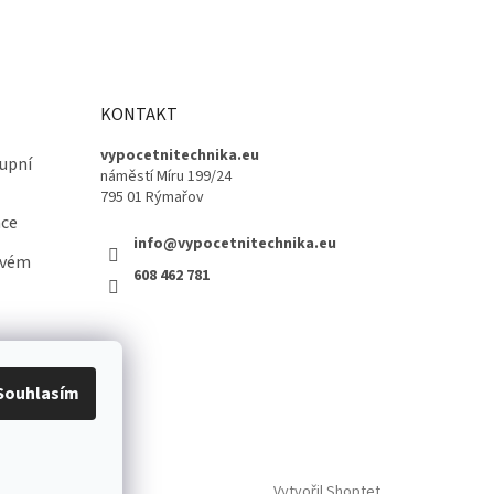
KONTAKT
vypocetnitechnika.eu
upní
náměstí Míru 199/24
795 01 Rýmařov
ace
info@vypocetnitechnika.eu
ovém
608 462 781
Souhlasím
Vytvořil Shoptet