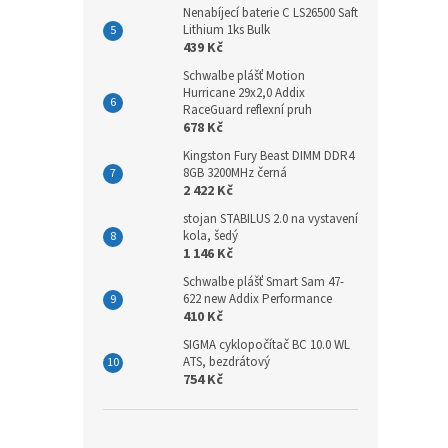
Nenabíjecí baterie C LS26500 Saft
Lithium 1ks Bulk
439 Kč
Schwalbe plášť Motion
Hurricane 29x2,0 Addix
RaceGuard reflexní pruh
678 Kč
Kingston Fury Beast DIMM DDR4
8GB 3200MHz černá
2 422 Kč
stojan STABILUS 2.0 na vystavení
kola, šedý
1 146 Kč
Schwalbe plášť Smart Sam 47-
622 new Addix Performance
410 Kč
SIGMA cyklopočítač BC 10.0 WL
ATS, bezdrátový
754 Kč