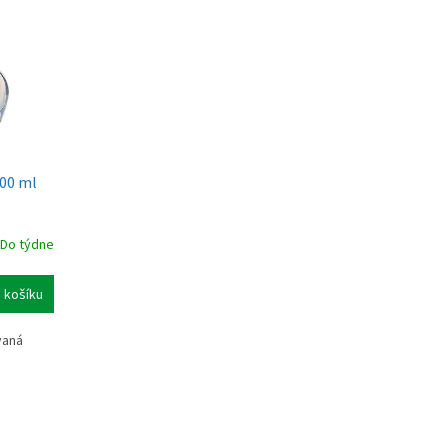
100 ml
Do týdne
 košíku
vaná