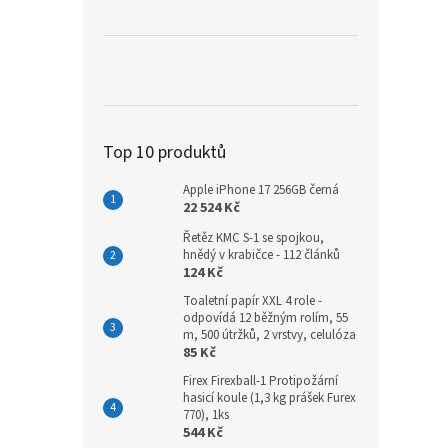
Top 10 produktů
Apple iPhone 17 256GB černá
22 524 Kč
Řetěz KMC S-1 se spojkou,
hnědý v krabičce - 112 článků
124 Kč
Toaletní papír XXL 4 role -
odpovídá 12 běžným rolím, 55
m, 500 útržků, 2 vrstvy, celulóza
85 Kč
Firex Firexball-1 Protipožární
hasicí koule (1,3 kg prášek Furex
770), 1ks
544 Kč