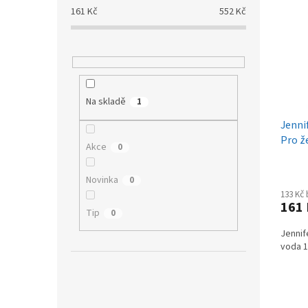
p
p
a
161
Kč
552
Kč
i
r
n
s
o
e
p
d
l
r
u
o
k
d
t
Na skladě
1
u
ů
Jenni
k
Pro ž
t
Akce
0
ů
Novinka
0
133 Kč
161
Tip
0
Jennif
voda 1