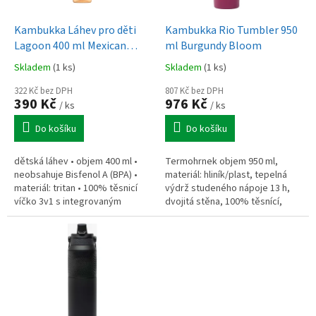
u
o
k
d
t
Kambukka Láhev pro děti
Kambukka Rio Tumbler 950
u
ů
Lagoon 400 ml Mexican
ml Burgundy Bloom
k
Parade
Skladem
(1 ks)
Skladem
(1 ks)
t
ů
322 Kč bez DPH
807 Kč bez DPH
390 Kč
976 Kč
/ ks
/ ks
Do košíku
Do košíku
dětská láhev • objem 400 ml •
Termohrnek objem 950 ml,
neobsahuje Bisfenol A (BPA) •
materiál: hliník/plast, tepelná
materiál: tritan • 100% těsnicí
výdrž studeného nápoje 13 h,
víčko 3v1 s integrovaným
dvojitá stěna, 100% těsnící,
poutkem • víčko i láhev lze mýt
100% hermeticky uzavřené, s
v myčce nádobí
brčkem a uchem