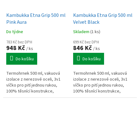
Kambukka Etna Grip 500 ml
Kambukka Etna Grip 500 ml
Pink Aura
Velvet Black
Do týdne
Skladem
(1 ks)
783 Kč bez DPH
699 Kč bez DPH
948 Kč
846 Kč
/ ks
/ ks
Do košíku
Do košíku
Termohrnek 500 ml, vakuová
Termohrnek 500 ml, vakuová
izolace z nerezové oceli, 3v1
izolace z nerezové oceli, 3v1
víčko pro pití jednou rukou,
víčko pro pití jednou rukou,
100% těsnící konstrukce,
100% těsnící konstrukce,
protiskluzová základna, vhodný
protiskluzová základna, vhodný
do držáku v autě.
do držáku v autě.