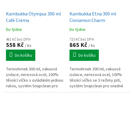
Kambukka Olympus 300 ml
Kambukka Etna 300 ml
Café Crema
Cinnamon Charm
Do týdne
Do týdne
461 Kč bez DPH
715 Kč bez DPH
558 Kč
865 Kč
/ ks
/ ks
Do košíku
Do košíku
Termohrnek 300 ml, vakuová
Termohrnek 300 ml, vakuová
izolace, nerezová ocel, 100%
izolace, nerezová ocel, 100%
těsnící víčko s ovládáním jednou
těsnící víčko se 3 režimy pití,
rukou, systém Snapclean pro
systém Snapclean pro snadné
snadné čištění, kompaktní
čištění, kompaktní provedení
provedení na cesty i do práce.
vhodné do auta i na cesty