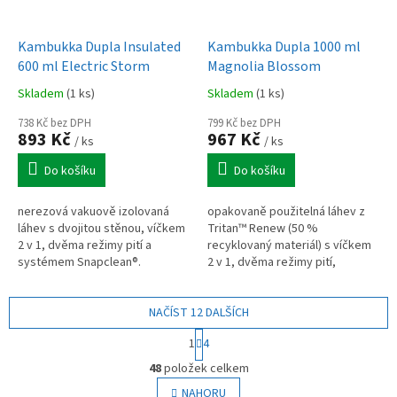
Kambukka Dupla Insulated
Kambukka Dupla 1000 ml
600 ml Electric Storm
Magnolia Blossom
Skladem
(1 ks)
Skladem
(1 ks)
738 Kč bez DPH
799 Kč bez DPH
893 Kč
967 Kč
/ ks
/ ks
Do košíku
Do košíku
nerezová vakuově izolovaná
opakovaně použitelná láhev z
láhev s dvojitou stěnou, víčkem
Tritan™ Renew (50 %
2 v 1, dvěma režimy pití a
recyklovaný materiál) s víčkem
systémem Snapclean®.
2 v 1, dvěma režimy pití,
Kompatibilní s víčky Kambukka,
systémem Snapclean® a
určená pro kompaktní a
kompatibilitou víček Kambukka.
efektivní...
NAČÍST 12 DALŠÍCH
Objem 1 l, výška...
S
1
4
t
O
r
48
položek celkem
v
á
l
NAHORU
n