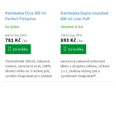
Kambukka Etna 300 ml
Kambukka Dupla Insulated
Perfect Pistachio
600 ml Lilac Puff
Do týdne
Skladem
(1 ks)
645 Kč bez DPH
738 Kč bez DPH
781 Kč
893 Kč
/ ks
/ ks
Do košíku
Do košíku
Termohrnek 300 ml, vakuová
nerezová vakuově izolovaná
izolace, nerezová ocel, 100%
láhev s dvojitou stěnou, víčkem
těsnící víčko se 3 režimy pití,
2 v 1, dvěma režimy pití a
systém Snapclean pro snadné
systémem Snapclean®.
čištění, kompaktní provedení
Kompatibilní s víčky Kambukka,
vhodné do auta i na cesty
určená pro kompaktní a
efektivní...