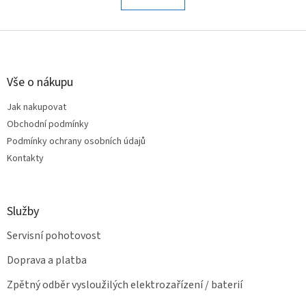
á
k
o
d
v
Z
a
á
c
á
n
í
p
í
p
a
Vše o nákupu
r
t
v
Jak nakupovat
í
k
Obchodní podmínky
y
v
Podmínky ochrany osobních údajů
ý
Kontakty
p
i
s
u
Služby
Servisní pohotovost
Doprava a platba
Zpětný odběr vysloužilých elektrozařízení / baterií