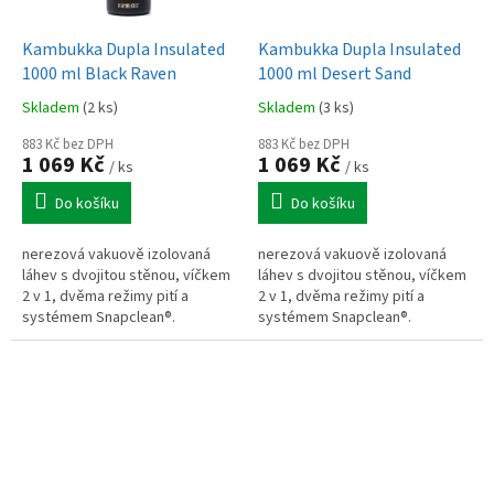
Kambukka Dupla Insulated
Kambukka Dupla Insulated
1000 ml Black Raven
1000 ml Desert Sand
Skladem
(2 ks)
Skladem
(3 ks)
883 Kč bez DPH
883 Kč bez DPH
1 069 Kč
1 069 Kč
/ ks
/ ks
Do košíku
Do košíku
nerezová vakuově izolovaná
nerezová vakuově izolovaná
láhev s dvojitou stěnou, víčkem
láhev s dvojitou stěnou, víčkem
2 v 1, dvěma režimy pití a
2 v 1, dvěma režimy pití a
systémem Snapclean®.
systémem Snapclean®.
Kompatibilní s víčky Kambukka,
Kompatibilní s víčky Kambukka,
určená pro kompaktní a
určená pro kompaktní a
efektivní...
efektivní...