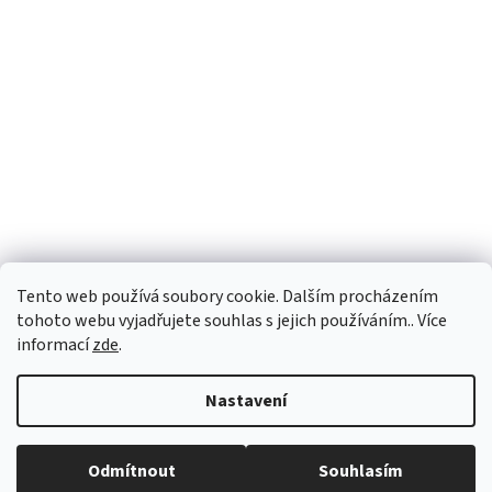
Tento web používá soubory cookie. Dalším procházením
tohoto webu vyjadřujete souhlas s jejich používáním.. Více
informací
zde
.
Vytvořil Shoptet
Nastavení
Copyright 2026
vypocetnitechnika.eu
. Všechna práva vyhrazena.
Odmítnout
Souhlasím
Upravit nastavení cookies