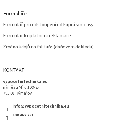
Formuláře
Formulář pro odstoupení od kupní smlouvy
Formulář k uplatnění reklamace
Změna údajů na faktuře (daňovém dokladu)
KONTAKT
vypocetnitechnika.eu
náměstí Míru 199/24
795 01 Rýmařov
info@vypocetnitechnika.eu
608 462 781