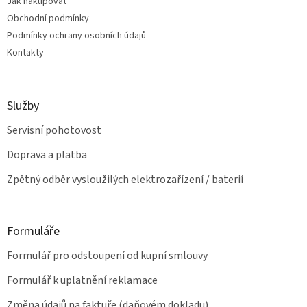
Jak nakupovat
í
p
Obchodní podmínky
r
v
Podmínky ochrany osobních údajů
k
Kontakty
y
v
ý
p
Služby
i
s
Servisní pohotovost
u
Doprava a platba
Zpětný odběr vysloužilých elektrozařízení / baterií
Formuláře
Formulář pro odstoupení od kupní smlouvy
Formulář k uplatnění reklamace
Změna údajů na faktuře (daňovém dokladu)