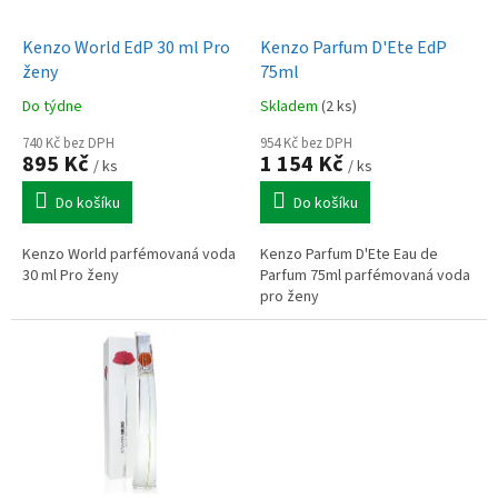
u
o
k
d
t
Kenzo World EdP 30 ml Pro
Kenzo Parfum D'Ete EdP
u
ů
ženy
75ml
k
Do týdne
Skladem
(2 ks)
t
ů
740 Kč bez DPH
954 Kč bez DPH
895 Kč
1 154 Kč
/ ks
/ ks
Do košíku
Do košíku
Kenzo World parfémovaná voda
Kenzo Parfum D'Ete Eau de
30 ml Pro ženy
Parfum 75ml parfémovaná voda
pro ženy