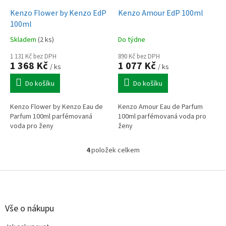
Kenzo Flower by Kenzo EdP
Kenzo Amour EdP 100ml
100ml
Skladem
(2 ks)
Do týdne
1 131 Kč bez DPH
890 Kč bez DPH
1 368 Kč
1 077 Kč
/ ks
/ ks
Do košíku
Do košíku
Kenzo Flower by Kenzo Eau de
Kenzo Amour Eau de Parfum
Parfum 100ml parfémovaná
100ml parfémovaná voda pro
voda pro ženy
ženy
4
položek celkem
O
v
l
Z
á
á
d
p
a
a
Vše o nákupu
c
t
í