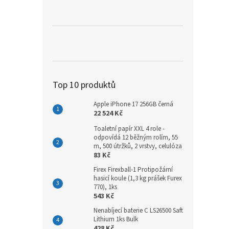
a
n
e
l
Top 10 produktů
Apple iPhone 17 256GB černá
22 524 Kč
Toaletní papír XXL 4 role -
odpovídá 12 běžným rolím, 55
m, 500 útržků, 2 vrstvy, celulóza
83 Kč
Firex Firexball-1 Protipožární
hasicí koule (1,3 kg prášek Furex
770), 1ks
543 Kč
Nenabíjecí baterie C LS26500 Saft
Lithium 1ks Bulk
428 Kč