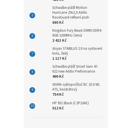
Schwalbe plášť Motion
Hurricane 29x2,0 Addix
RaceGuard reflexní pruh
660 Kč
Kingston Fury Beast DIMM DDR4
8GB 3200MHz černá
2 413 Kč
stojan STABILUS 2.0 na vystavení
kola, šedý
1 117 Kč
Schwalbe plášť Smart Sam 47-
622 new Addix Performance
400 Kč
SIGMA cyklopočítač BC 10.0 WL
ATS, bezdrátový
754 Kč
HP 651 Black (C2P10AE)
512 Kč