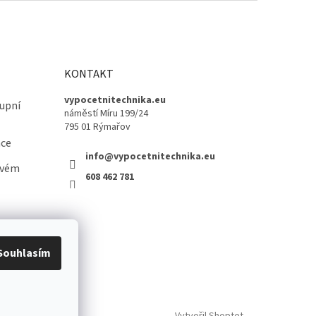
KONTAKT
vypocetnitechnika.eu
upní
náměstí Míru 199/24
795 01 Rýmařov
ace
info@vypocetnitechnika.eu
ovém
608 462 781
Souhlasím