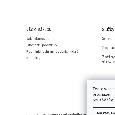
Z
á
p
a
t
Vše o nákupu
Služby
í
Servis
Jak nakupovat
Obchodní podmínky
Doprav
Podmínky ochrany osobních údajů
Zpětný 
Kontakty
elektro
Tento web po
procházením 
používáním..
Nastaven