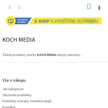
Přejít
NÁKUP
na
obsah
KOŠÍK
KOCH MEDIA
Žádné produkty značky
KOCH MEDIA
nebyly nalezeny...
Z
á
p
a
Vše o nákupu
t
Jak nakupovat
í
Obchodní podmínky
Podmínky ochrany osobních údajů
Kontakty