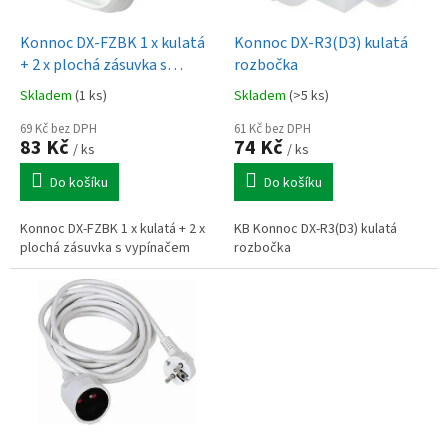
u
o
k
d
t
Konnoc DX-FZBK 1 x kulatá
Konnoc DX-R3(D3) kulatá
u
ů
+ 2 x plochá zásuvka s
rozbočka
k
vypínačem
Skladem
(1 ks)
Skladem
(>5 ks)
t
ů
69 Kč bez DPH
61 Kč bez DPH
83 Kč
74 Kč
/ ks
/ ks
Do košíku
Do košíku
Konnoc DX-FZBK 1 x kulatá + 2 x
KB Konnoc DX-R3(D3) kulatá
plochá zásuvka s vypínačem
rozbočka