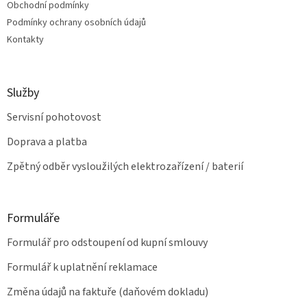
Obchodní podmínky
r
v
Podmínky ochrany osobních údajů
k
Kontakty
y
v
ý
p
Služby
i
s
Servisní pohotovost
u
Doprava a platba
Zpětný odběr vysloužilých elektrozařízení / baterií
Formuláře
Formulář pro odstoupení od kupní smlouvy
Formulář k uplatnění reklamace
Změna údajů na faktuře (daňovém dokladu)