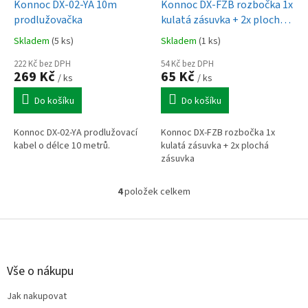
Konnoc DX-02-YA 10m
Konnoc DX-FZB rozbočka 1x
prodlužovačka
kulatá zásuvka + 2x plochá
zásuvka
Skladem
(5 ks)
Skladem
(1 ks)
222 Kč bez DPH
54 Kč bez DPH
269 Kč
65 Kč
/ ks
/ ks
Do košíku
Do košíku
Konnoc DX-02-YA prodlužovací
Konnoc DX-FZB rozbočka 1x
kabel o délce 10 metrů.
kulatá zásuvka + 2x plochá
zásuvka
4
položek celkem
O
v
l
Z
á
á
d
p
a
a
Vše o nákupu
c
t
í
Jak nakupovat
í
p