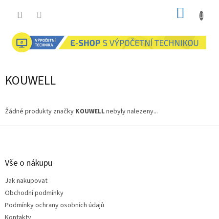
Přejít
NÁKUP
na
obsah
KOŠÍK
KOUWELL
Žádné produkty značky
KOUWELL
nebyly nalezeny...
Z
á
p
a
Vše o nákupu
t
Jak nakupovat
í
Obchodní podmínky
Podmínky ochrany osobních údajů
Kontakty