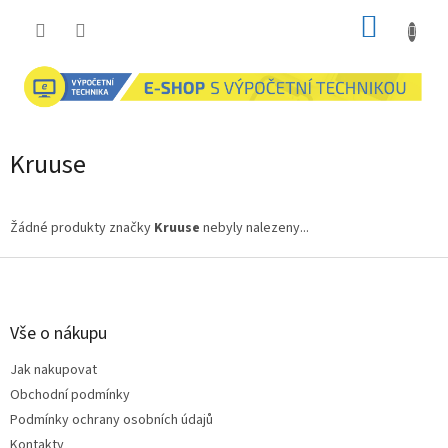
Přejít
NÁKUP
na
obsah
KOŠÍK
Kruuse
Žádné produkty značky
Kruuse
nebyly nalezeny...
Z
á
p
a
Vše o nákupu
t
Jak nakupovat
í
Obchodní podmínky
Podmínky ochrany osobních údajů
Kontakty