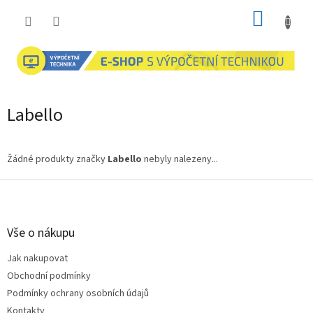
Přejít
NÁKUP
na
obsah
KOŠÍK
Labello
Žádné produkty značky
Labello
nebyly nalezeny...
Z
á
p
a
Vše o nákupu
t
Jak nakupovat
í
Obchodní podmínky
Podmínky ochrany osobních údajů
Kontakty