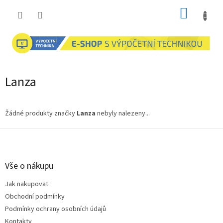
Přejít
NÁKUP
na
obsah
KOŠÍK
Lanza
Žádné produkty značky
Lanza
nebyly nalezeny...
Z
á
p
a
Vše o nákupu
t
Jak nakupovat
í
Obchodní podmínky
Podmínky ochrany osobních údajů
Kontakty