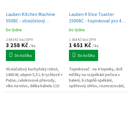
Lauben Kitchen Machine
Lauben 4 Slice Toaster
550BC - víceúčelový
1500BC - topinkovač pro 4
kuchyňský robot
ks pečiva
Do týdne
Do týdne
2 693 Kč bez DPH
1 364 Kč bez DPH
3 258 Kč
1 651 Kč
/ ks
/ ks
Do košíku
Do košíku
Víceúčelový kuchyňský robot,
Topinkovač - na 4 topinky, dvě
1400 W, objem 5,5 l, 6 rychlostí +
mřížky na rozpékání pečiva v
Pulse, celokovové převody,
balení, 6 stupňů opékání,
víko na míso, délka kabelu 110
opětovný ohřev, rozmrazování,
cm, černý
tlačítko okamžitého ukončení,
centrování, součástí...