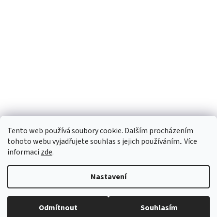
Tento web používá soubory cookie. Dalším procházením
tohoto webu vyjadřujete souhlas s jejich používáním.. Více
informací
zde
.
Vytvořil Shoptet
Nastavení
Copyright 2026
vypocetnitechnika.eu
. Všechna práva vyhrazena.
Odmítnout
Souhlasím
Upravit nastavení cookies