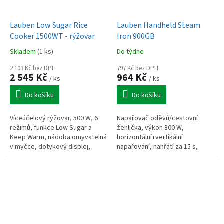
Lauben Low Sugar Rice
Lauben Handheld Steam
Cooker 1500WT - rýžovar
Iron 900GB
Skladem
(1 ks)
Do týdne
2 103 Kč bez DPH
797 Kč bez DPH
2 545 Kč
964 Kč
/ ks
/ ks
Do košíku
Do košíku
Víceúčelový rýžovar, 500 W, 6
Napařovač oděvů/cestovní
režimů, funkce Low Sugar a
žehlička, výkon 800 W,
Keep Warm, nádoba omyvatelná
horizontální+vertikální
v myčce, dotykový displej,
napařování, nahřátí za 15 s,
časovač
parní výkon 9 g/min, kabel 1,9
m, EasyFill systém, objem
nádržky 70 ml, LED...