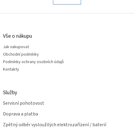
á
k
o
d
v
Z
a
á
c
á
n
í
p
í
p
a
Vše o nákupu
r
t
v
Jak nakupovat
í
k
Obchodní podmínky
y
v
Podmínky ochrany osobních údajů
ý
Kontakty
p
i
s
u
Služby
Servisní pohotovost
Doprava a platba
Zpětný odběr vysloužilých elektrozařízení / baterií