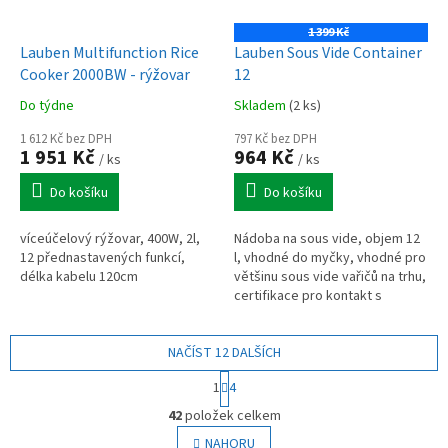
1 399 Kč
Lauben Multifunction Rice
Lauben Sous Vide Container
Cooker 2000BW - rýžovar
12
Do týdne
Skladem
(2 ks)
1 612 Kč bez DPH
797 Kč bez DPH
1 951 Kč
964 Kč
/ ks
/ ks
Do košíku
Do košíku
víceúčelový rýžovar, 400W, 2l,
Nádoba na sous vide, objem 12
12 přednastavených funkcí,
l, vhodné do myčky, vhodné pro
délka kabelu 120cm
většinu sous vide vařičů na trhu,
certifikace pro kontakt s
potravinami, lépe udržuje
teplotu a omezuje vypařování...
NAČÍST 12 DALŠÍCH
S
1
4
t
O
r
42
položek celkem
v
á
l
NAHORU
n