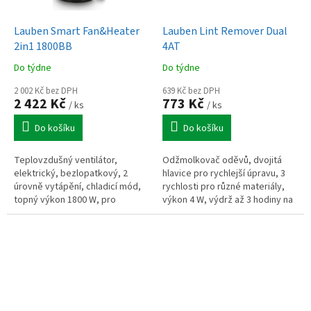
Lauben Smart Fan&Heater
Lauben Lint Remover Dual
2in1 1800BB
4AT
Do týdne
Do týdne
2 002 Kč bez DPH
639 Kč bez DPH
2 422 Kč
773 Kč
/ ks
/ ks
Do košíku
Do košíku
Teplovzdušný ventilátor,
Odžmolkovač oděvů, dvojitá
elektrický, bezlopatkový, 2
hlavice pro rychlejší úpravu, 3
úrovně vytápění, chladicí mód,
rychlosti pro různé materiály,
topný výkon 1800 W, pro
výkon 4 W, výdrž až 3 hodiny na
místnosti do 20 m2, dálkovým
jedno nabití, rychlé USB-C
ovladač/aplikace, na podlahu,
nabíjení (za 3 h), ideální...
na stůl,...