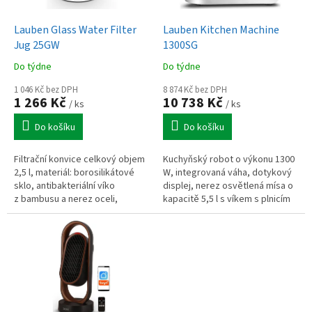
u
o
k
d
t
Lauben Glass Water Filter
Lauben Kitchen Machine
u
ů
Jug 25GW
1300SG
k
Do týdne
Do týdne
t
ů
1 046 Kč bez DPH
8 874 Kč bez DPH
1 266 Kč
10 738 Kč
/ ks
/ ks
Do košíku
Do košíku
Filtrační konvice celkový objem
Kuchyňský robot o výkonu 1300
2,5 l, materiál: borosilikátové
W, integrovaná váha, dotykový
sklo, antibakteriální víko
displej, nerez osvětlená mísa o
z bambusu a nerez oceli,
kapacitě 5,5 l s víkem s plnicím
prémiový design, ve vodě
otvorem, bohaté příslušenství,
nezůstává žádná plastová
pop-up systém,...
pachuť,...