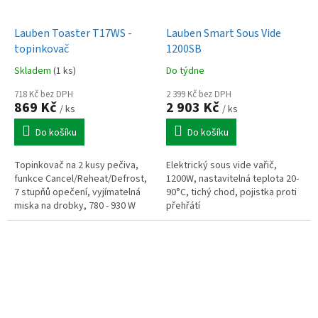
Lauben Toaster T17WS -
Lauben Smart Sous Vide
topinkovač
1200SB
Skladem
(1 ks)
Do týdne
718 Kč bez DPH
2 399 Kč bez DPH
869 Kč
2 903 Kč
/ ks
/ ks
Do košíku
Do košíku
Topinkovač na 2 kusy pečiva,
Elektrický sous vide vařič,
funkce Cancel/Reheat/Defrost,
1200W, nastavitelná teplota 20-
7 stupňů opečení, vyjímatelná
90°C, tichý chod, pojistka proti
miska na drobky, 780 - 930 W
přehřátí