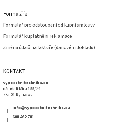
Formuláře
Formulář pro odstoupení od kupní smlouvy
Formulář k uplatnění reklamace
Změna údajů na faktuře (daňovém dokladu)
KONTAKT
vypocetnitechnika.eu
náměstí Míru 199/24
795 01 Rýmařov
info@vypocetnitechnika.eu
608 462 781