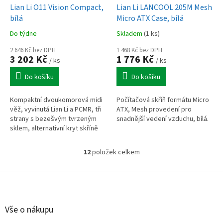
Lian Li O11 Vision Compact,
Lian Li LANCOOL 205M Mesh
bílá
Micro ATX Case, bílá
Do týdne
Skladem
(1 ks)
2 646 Kč bez DPH
1 468 Kč bez DPH
3 202 Kč
1 776 Kč
/ ks
/ ks
Do košíku
Do košíku
Kompaktní dvoukomorová midi
Počítačová skříň formátu Micro
věž, vyvinutá Lian Li a PCMR, tři
ATX, Mesh provedení pro
strany s bezešvým tvrzeným
snadnější vedení vzduchu, bílá.
sklem, alternativní kryt skříně
pro lepší chlazení, 3x 360 mm
radiátory současně, až 11x...
12
položek celkem
O
v
l
Z
á
á
d
p
a
a
Vše o nákupu
c
t
í