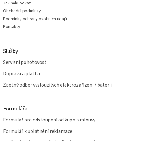
Jak nakupovat
í
p
Obchodní podmínky
r
v
Podmínky ochrany osobních údajů
k
Kontakty
y
v
ý
p
Služby
i
s
Servisní pohotovost
u
Doprava a platba
Zpětný odběr vysloužilých elektrozařízení / baterií
Formuláře
Formulář pro odstoupení od kupní smlouvy
Formulář k uplatnění reklamace