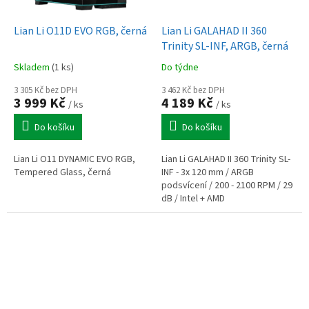
Lian Li O11D EVO RGB, černá
Lian Li GALAHAD II 360
Trinity SL-INF, ARGB, černá
Skladem
(1 ks)
Do týdne
3 305 Kč bez DPH
3 462 Kč bez DPH
3 999 Kč
4 189 Kč
/ ks
/ ks
Do košíku
Do košíku
Lian Li O11 DYNAMIC EVO RGB,
Lian Li GALAHAD II 360 Trinity SL-
Tempered Glass, černá
INF - 3x 120 mm / ARGB
podsvícení / 200 - 2100 RPM / 29
dB / Intel + AMD