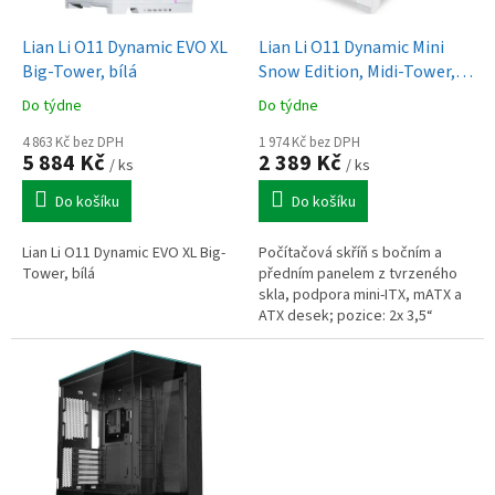
u
o
k
d
t
Lian Li O11 Dynamic EVO XL
Lian Li O11 Dynamic Mini
u
ů
Big-Tower, bílá
Snow Edition, Midi-Tower,
k
tvrzené sklo - bílé
Do týdne
Do týdne
t
ů
4 863 Kč bez DPH
1 974 Kč bez DPH
5 884 Kč
2 389 Kč
/ ks
/ ks
Do košíku
Do košíku
Lian Li O11 Dynamic EVO XL Big-
Počítačová skříň s bočním a
Tower, bílá
předním panelem z tvrzeného
skla, podpora mini-ITX, mATX a
ATX desek; pozice: 2x 3,5“
interní a 2-4x 2,5“ interní; pozice
pro až 9 ventilátorů,...