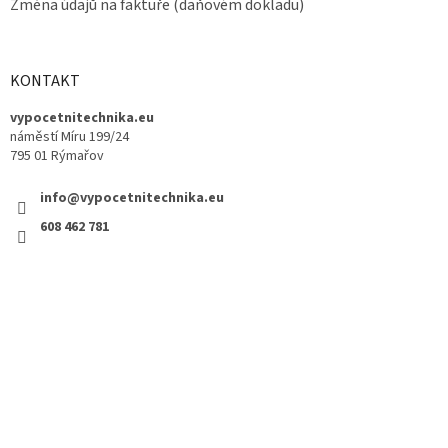
Změna údajů na faktuře (daňovém dokladu)
KONTAKT
vypocetnitechnika.eu
náměstí Míru 199/24
795 01 Rýmařov
info@vypocetnitechnika.eu
608 462 781