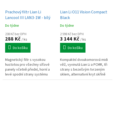
Prachový filtr Lian Li
Lian Li O11 Vision Compact
Lancool III LAN3-1W - bílý
Black
Do týdne
Do týdne
238 Kč bez DPH
2 598 Kč bez DPH
288 Kč
3 144 Kč
/ ks
/ ks
Do košíku
Do košíku
Magnetický filtr s vysokou
Kompaktní dvoukomorová midi
hustotou pro všechny síťové
věž, vyvinutá Lian Li a PCMR, tři
panely včetně přední, horní a
strany s bezešvým tvrzeným
levé spodní strany systému
sklem, alternativní kryt skříně
LANCOOL III posouvá filtraci
pro lepší chlazení, 3x 360 mm
prachu na vyšší úroveň.
radiátory současně, až 11x...