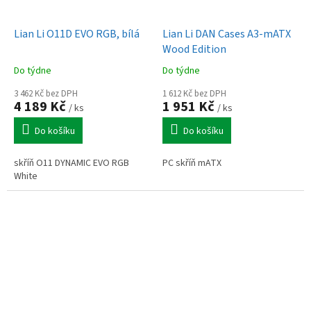
Lian Li O11D EVO RGB, bílá
Lian Li DAN Cases A3-mATX
Wood Edition
Do týdne
Do týdne
3 462 Kč bez DPH
1 612 Kč bez DPH
4 189 Kč
1 951 Kč
/ ks
/ ks
Do košíku
Do košíku
skříň O11 DYNAMIC EVO RGB
PC skříň mATX
White