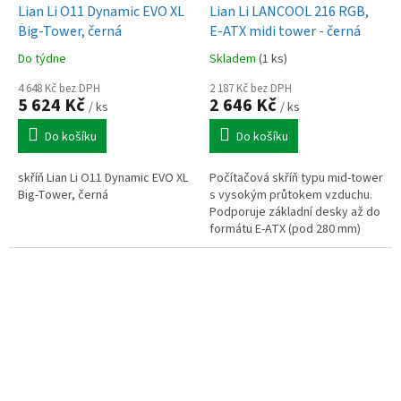
Lian Li O11 Dynamic EVO XL
Lian Li LANCOOL 216 RGB,
Big-Tower, černá
E-ATX midi tower - černá
Do týdne
Skladem
(1 ks)
4 648 Kč bez DPH
2 187 Kč bez DPH
5 624 Kč
2 646 Kč
/ ks
/ ks
Do košíku
Do košíku
skříň Lian Li O11 Dynamic EVO XL
Počítačová skříň typu mid-tower
Big-Tower, černá
s vysokým průtokem vzduchu.
Podporuje základní desky až do
formátu E-ATX (pod 280 mm)