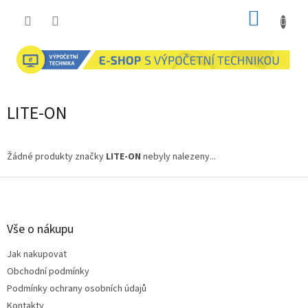
Přejít
NÁKUP
na
obsah
KOŠÍK
LITE-ON
Žádné produkty značky
LITE-ON
nebyly nalezeny...
Z
á
p
a
Vše o nákupu
t
Jak nakupovat
í
Obchodní podmínky
Podmínky ochrany osobních údajů
Kontakty