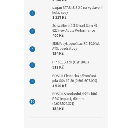
stojan STABILUS 2.0 na vystavení
kola, šedý
1 117 Kč
Schwalbe plášť Smart Sam 47-
622 new Addix Performance
400 Kč
SIGMA cyklopočítač BC 10.0 WL
ATS, bezdrátový
754 Kč
HP 651 Black (C2P10AE)
512 Kč
BOSCH Elektrická přímočará
pila GSA 12-30 (0.601.6C7.000)
3 520 Kč
BOSCH Standardní držák bitů
PRO Impact, 60 mm
(2.608.522.321)
154 Kč