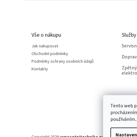
Z
á
p
a
t
Vše o nákupu
Služby
í
Servis
Jak nakupovat
Obchodní podmínky
Doprav
Podmínky ochrany osobních údajů
Zpětný 
Kontakty
elektro
Tento web po
procházením 
používáním..
Nastaven