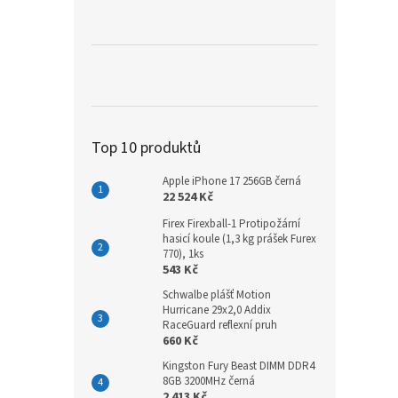
a
n
e
l
Top 10 produktů
Apple iPhone 17 256GB černá
22 524 Kč
Firex Firexball-1 Protipožární
hasicí koule (1,3 kg prášek Furex
770), 1ks
543 Kč
Schwalbe plášť Motion
Hurricane 29x2,0 Addix
RaceGuard reflexní pruh
660 Kč
Kingston Fury Beast DIMM DDR4
8GB 3200MHz černá
2 413 Kč