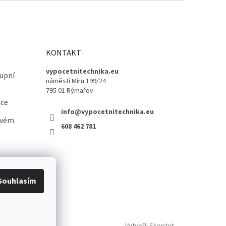
KONTAKT
vypocetnitechnika.eu
upní
náměstí Míru 199/24
795 01 Rýmařov
ace
info@vypocetnitechnika.eu
ovém
608 462 781
Souhlasím