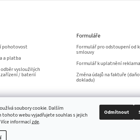
Formuláře
ní pohotovost
Formulář pro odstoupení od k
smlouvy
a a platba
Formulář k uplatnění reklam
odběr vysloužilých
zařízení / baterií
Změna údajů na faktuře (daň
dokladu)
užívá soubory cookie. Dalším
Odmítnout
tohoto webu vyjadřujete souhlas s jejich
 Více informací
zde
.
í