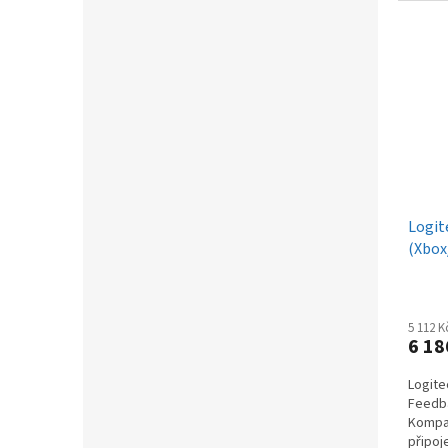
Logit
(Xbox
5 112 
6 18
Logite
Feedba
Kompat
připoj