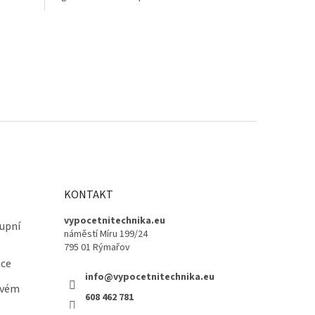
úhledného vzhledu.
KONTAKT
vypocetnitechnika.eu
upní
náměstí Míru 199/24
795 01 Rýmařov
ace
info@vypocetnitechnika.eu
ovém
608 462 781