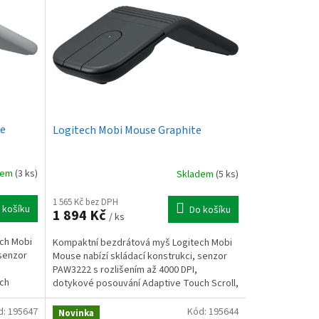
te
Logitech Mobi Mouse Graphite
dem
(3 ks)
Skladem
(5 ks)
1 565 Kč bez DPH
 košíku
Do košíku
1 894 Kč
/ ks
ch Mobi
Kompaktní bezdrátová myš Logitech Mobi
 senzor
Mouse nabízí skládací konstrukci, senzor
PAW3222 s rozlišením až 4000 DPI,
ch
dotykové posouvání Adaptive Touch Scroll,
Bluetooth 5.0,...
d:
195647
Kód:
195644
Novinka