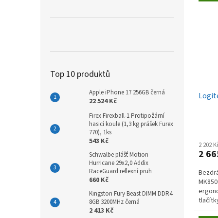
Top 10 produktů
Apple iPhone 17 256GB černá
Logit
22 524 Kč
Firex Firexball-1 Protipožární
hasicí koule (1,3 kg prášek Furex
770), 1ks
543 Kč
2 202 
2 66
Schwalbe plášť Motion
Hurricane 29x2,0 Addix
RaceGuard reflexní pruh
Bezdrá
660 Kč
MK850 
ergono
Kingston Fury Beast DIMM DDR4
tlačít
8GB 3200MHz černá
multim
2 413 Kč