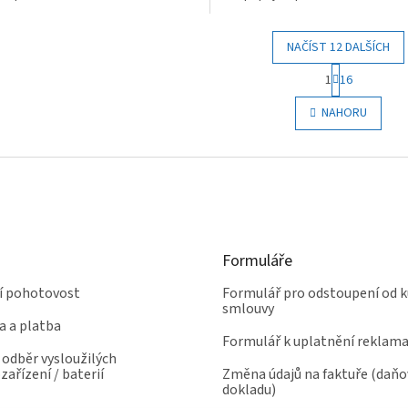
cký...
autentický...
NAČÍST 12 DALŠÍCH
S
1
16
t
O
r
v
NAHORU
á
l
n
á
k
d
o
a
v
c
á
í
n
p
í
r
Formuláře
v
k
ní pohotovost
Formulář pro odstoupení od k
y
smlouvy
v
a a platba
ý
Formulář k uplatnění reklam
p
odběr vysloužilých
i
zařízení / baterií
Změna údajů na faktuře (daň
s
dokladu)
u