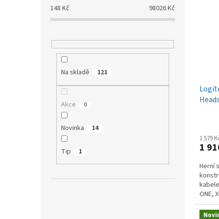
p
p
a
148
Kč
98026
Kč
i
r
n
s
o
e
p
d
l
r
u
o
k
d
t
Na skladě
121
u
ů
Logit
k
Heads
t
Akce
0
ů
Novinka
14
1 579 
1 91
Tip
1
Herní 
konstr
kabele
ONE, X
prosto
Novi