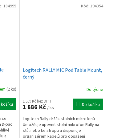
d:
184995
Kód:
194354
le
Logitech RALLY MIC Pod Table Mount,
černý
dem
(2 ks)
Do týdne
1 559 Kč bez DPH
 košíku
Do košíku
1 886 Kč
/ ks
orce
Logitech Rally držák stolních mikrofonů -
a D-pad.
Umožňuje upevnit stolní mikrofon Rally na
ehlivé
stůl nebo ke stropu a disponuje
lu a
organizérem kabelů pro dosažení