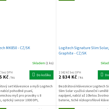
ech MK850 - CZ/SK
Logitech Signature Slim Solar,
Graphite - CZ/SK
Skladem
(1 ks)
Skla
Kč bez DPH
2 342 Kč bez DPH
Do košíku
Do
5 Kč
2 834 Kč
/ ks
/ ks
tový set klávesnice a myši Logitech
Bezdrátová klávesnice Logitech S
nabízí pohodlné psaní,
Slim Solar využívá sluneční i umělé
mickou myš pro praváky s 8
napájení, nabízí až 10letou životno
ky, optický senzor 1000 DPI,
baterie, tiché nízkoprofilové kláve
ediální klávesy a dlouhou výdrž...
připojení ke 3...