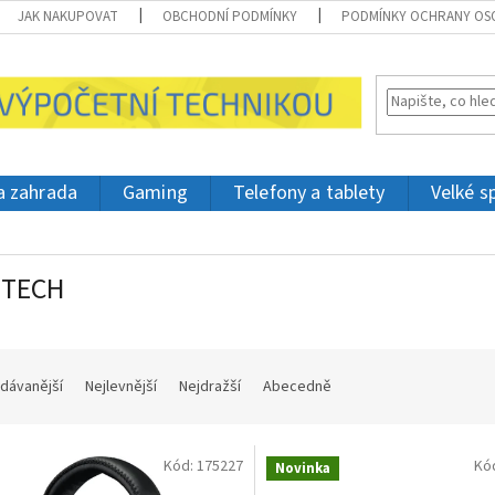
JAK NAKUPOVAT
OBCHODNÍ PODMÍNKY
PODMÍNKY OCHRANY OS
 a zahrada
Gaming
Telefony a tablety
Velké s
ITECH
dávanější
Nejlevnější
Nejdražší
Abecedně
Kód:
175227
Kó
Novinka