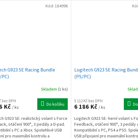
Kód:
184996
Kó
ech G923 SE Racing Bundle
Logitech G923 SE Racing Bund
/PC)
(PS/PC)
Skladem
(1 ks)
Skla
Kč bez DPH
5 112 Kč bez DPH
Do košíku
Do
6 Kč
6 186 Kč
/ ks
/ ks
ch G923 SE: realistický volant s Force
Logitech G923 SE- herní volant s F
ck, otáčení 900°, 3 pedály a D-pad.
Feedback, otáčení 900°, 3 pedály 
ibilní s PC a Xbox. Spolehlivé USB
Kompatibilní s PC, PS4 a PS5. Spol
ení pro maximální kontrolu a
USB připojení pro maximální kontro