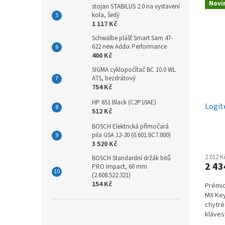
Novi
stojan STABILUS 2.0 na vystavení
kola, šedý
1 117 Kč
Schwalbe plášť Smart Sam 47-
622 new Addix Performance
400 Kč
SIGMA cyklopočítač BC 10.0 WL
ATS, bezdrátový
754 Kč
HP 651 Black (C2P10AE)
Logit
512 Kč
BOSCH Elektrická přímočará
pila GSA 12-30 (0.601.6C7.000)
3 520 Kč
2 012 
BOSCH Standardní držák bitů
2 43
PRO Impact, 60 mm
(2.608.522.321)
154 Kč
Prémio
MX Key
chytré
kláves
zařízen