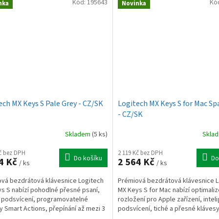
Kód:
195643
Kó
nka
Novinka
ech MX Keys S Pale Grey - CZ/SK
Logitech MX Keys S for Mac Sp
- CZ/SK
Skladem
(5 ks)
Skla
Kč bez DPH
2 119 Kč bez DPH
Do košíku
Do
4 Kč
2 564 Kč
/ ks
/ ks
vá bezdrátová klávesnice Logitech
Prémiová bezdrátová klávesnice L
s S nabízí pohodlné přesné psaní,
MX Keys S for Mac nabízí optimali
 podsvícení, programovatelné
rozložení pro Apple zařízení, intel
y Smart Actions, přepínání až mezi 3
podsvícení, tiché a přesné klávesy
ími, USB-C...
připojení až ke 3...