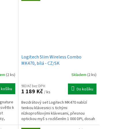
Logitech Slim Wireless Combo
MK470, bílá - CZ/SK
dem
(2 ks)
Skladem
(2 ks)
983 Kč bez DPH
 košíku
Do košíku
1 189 Kč
/ ks
ignature
Bezdrátový set Logitech MK470 nabízí
 světlo k
tenkou klávesnici s tichými
st
nízkoprofilovými klávesami, přesnou
sy,
optickou myš s rozlišením 1 000 DPI, dosah
až 10 m a mimořádnou výdrž...