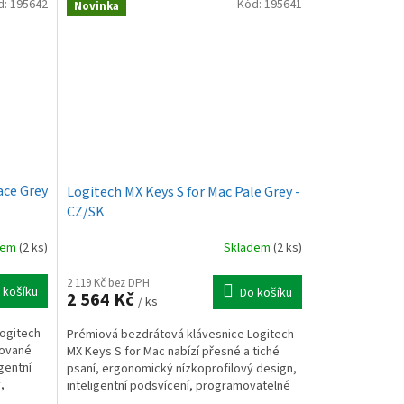
d:
195642
Kód:
195641
Novinka
ace Grey
Logitech MX Keys S for Mac Pale Grey -
CZ/SK
dem
(2 ks)
Skladem
(2 ks)
2 119 Kč bez DPH
 košíku
Do košíku
2 564 Kč
/ ks
ogitech
Prémiová bezdrátová klávesnice Logitech
zované
MX Keys S for Mac nabízí přesné a tiché
igentní
psaní, ergonomický nízkoprofilový design,
,
inteligentní podsvícení, programovatelné
klávesy Smart...