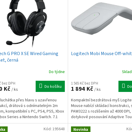
ech G PRO X SE Wired Gaming
Logitech Mobi Mouse Off-whi
et, černá
Do týdne
Skla
Kč bez DPH
1 565 Kč bez DPH
Do košíku
Do
0 Kč
1 894 Kč
/ ks
/ ks
sluchátka přes hlavu s uzavřenou
Kompaktní bezdrátová myš Logite
ukcí, drátová s odnímatelným 2m
Mouse nabízí skládací konstrukci,
m, kompatibilní s PC, PS4, PS5, Xbox
PAW3222 s rozlišením až 4000 DPI,
box Series a Nintendo Switch. 7.1
dotykové posouvání Adaptive Tou
rový zvuk,...
Scroll, Bluetooth 5.0,...
Kód:
195648
Kó
nka
Novinka